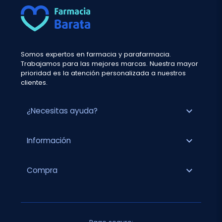
Somos expertos en farmacia y parafarmacia.
Trabajamos para las mejores marcas. Nuestra mayor
prioridad es la atención personalizada a nuestros
clientes.
expand_more
¿Necesitas ayuda?
expand_more
Información
expand_more
Compra