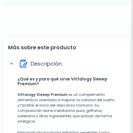
Más sobre este producto
Descripción
expand_more
¿Qué es y para qué sirve Vittalogy Sleeep
Premium?
Vittalogy Sleeep Premium
es un complemento
alimenticio orientado a mejorar la calidad del sueño
y facilitar el inicio del descanso nocturno. Su
composición reúne melatonina pura, griffonia,
valeriana y otros ingredientes que actúan de forma
sinérgica.
Este producto incorpora extractos vegetales como