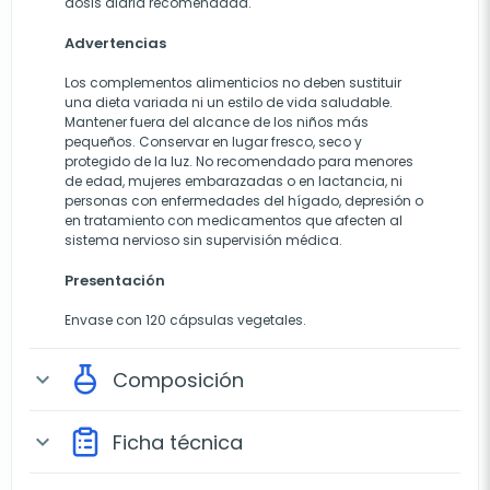
dosis diaria recomendada.
Advertencias
Los complementos alimenticios no deben sustituir
una dieta variada ni un estilo de vida saludable.
Mantener fuera del alcance de los niños más
pequeños. Conservar en lugar fresco, seco y
protegido de la luz. No recomendado para menores
de edad, mujeres embarazadas o en lactancia, ni
personas con enfermedades del hígado, depresión o
en tratamiento con medicamentos que afecten al
sistema nervioso sin supervisión médica.
Presentación
Envase con 120 cápsulas vegetales.
Composición
expand_more
Ficha técnica
expand_more