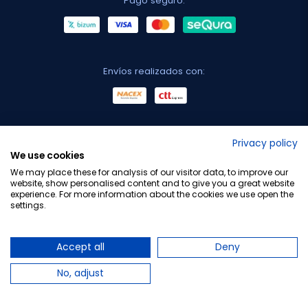
Pago seguro:
Envíos realizados con:
No lo decimos nosotros...
Privacy policy
We use cookies
¡Tu opinión es importante!
We may place these for analysis of our visitor data, to improve our
website, show personalised content and to give you a great website
experience. For more information about the cookies we use open the
settings.
Copyright © 2010-2026 Farmacia Barata S.L. Todos los
derechos reservados.
Accept all
Deny
No, adjust