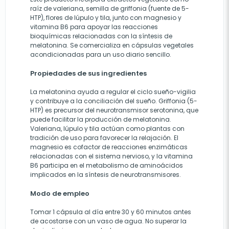
raíz de valeriana, semilla de griffonia (fuente de 5-
HTP), flores de lúpulo y tila, junto con magnesio y
vitamina B6 para apoyar las reacciones
bioquímicas relacionadas con la síntesis de
melatonina. Se comercializa en cápsulas vegetales
acondicionadas para un uso diario sencillo.
Propiedades de sus ingredientes
La melatonina ayuda a regular el ciclo sueño-vigilia
y contribuye a la conciliación del sueño. Griffonia (5-
HTP) es precursor del neurotransmisor serotonina, que
puede facilitar la producción de melatonina.
Valeriana, lúpulo y tila actúan como plantas con
tradición de uso para favorecer la relajación. El
magnesio es cofactor de reacciones enzimáticas
relacionadas con el sistema nervioso, y la vitamina
B6 participa en el metabolismo de aminoácidos
implicados en la síntesis de neurotransmisores.
Modo de empleo
Tomar 1 cápsula al día entre 30 y 60 minutos antes
de acostarse con un vaso de agua. No superar la