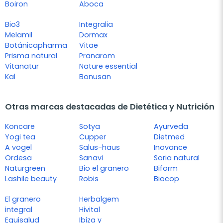
Boiron
Aboca
Bio3
Integralia
Melamil
Dormax
Botánicapharma
Vitae
Prisma natural
Pranarom
Vitanatur
Nature essential
Kal
Bonusan
Otras marcas destacadas de Dietética y Nutrición
Koncare
Sotya
Ayurveda
Yogi tea
Cupper
Dietmed
A vogel
Salus-haus
Inovance
Ordesa
Sanavi
Soria natural
Naturgreen
Bio el granero
Biform
Lashile beauty
Robis
Biocop
El granero
Herbalgem
integral
Hivital
Equisalud
Ibiza y