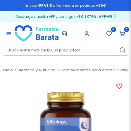
Envíos
GRATIS
a Península en pedidos
+65€
Descarga nuestra APP y consigue
-3€ EXTRA
:
APP-FB
;)
0
0
menu
Inicio
Dietética y Nutrición
Complementos para dormir
Vittal
favorite_border