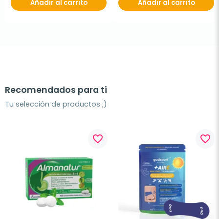
Añadir al carrito
Añadir al carrito
Recomendados para ti
Tu selección de productos ;)
favorite_border
favorite_border