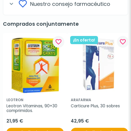
Nuestro consejo farmacéutico
expand_more
Comprados conjuntamente
¡En oferta!
favorite_border
favorite_border
LEOTRON
ARAFARMA
Leotron Vitaminas, 90+30 
Carticure Plus, 30 sobres
comprimidos.
21,95 €
42,95 €