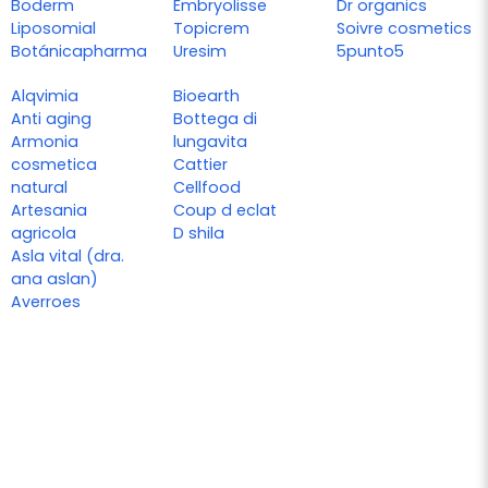
Boderm
Embryolisse
Dr organics
Liposomial
Topicrem
Soivre cosmetics
Botánicapharma
Uresim
5punto5
Alqvimia
Bioearth
Anti aging
Bottega di
Armonia
lungavita
cosmetica
Cattier
natural
Cellfood
Artesania
Coup d eclat
agricola
D shila
Asla vital (dra.
ana aslan)
Averroes