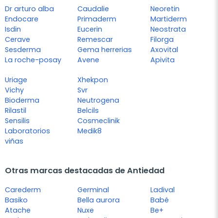
Dr arturo alba
Caudalie
Neoretin
Endocare
Primaderm
Martiderm
Isdin
Eucerin
Neostrata
Cerave
Remescar
Filorga
Sesderma
Gema herrerias
Axovital
La roche-posay
Avene
Apivita
Uriage
Xhekpon
Vichy
Svr
Bioderma
Neutrogena
Rilastil
Belcils
Sensilis
Cosmeclinik
Laboratorios
Medik8
viñas
Otras marcas destacadas de Antiedad
Carederm
Germinal
Ladival
Basiko
Bella aurora
Babé
Atache
Nuxe
Be+