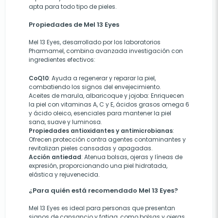
apta para todo tipo de pieles.
Propiedades de Mel 13 Eyes
Mel 13 Eyes, desarrollado por los laboratorios
Pharmamel, combina avanzada investigación con
ingredientes efectivos:
CoQ10
:
Ayuda a regenerar y reparar la piel,
combatiendo los signos del envejecimiento.
Aceites de marula, albaricoque y jojoba:
Enriquecen
la piel con vitaminas A, C y E, ácidos grasos omega 6
y ácido oleico, esenciales para mantener la piel
sana, suave y luminosa.
Propiedades
antioxidantes
y
antimicrobianas
:
Ofrecen protección contra agentes contaminantes y
revitalizan pieles cansadas y apagadas.
Acción
antiedad
:
Atenua bolsas, ojeras y líneas de
expresión, proporcionando una piel hidratada,
elástica y rejuvenecida.
¿Para quién está recomendado Mel 13 Eyes?
Mel 13 Eyes es ideal para personas que presentan
signos de cansancio y fatiga, como bolsas y ojeras,