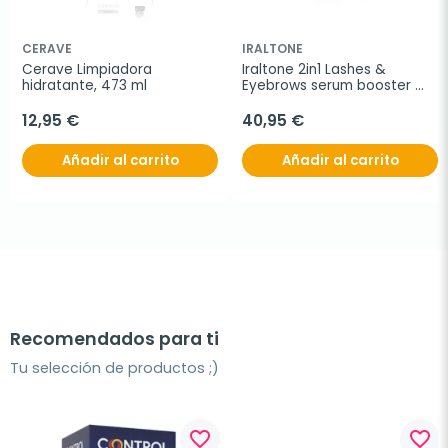
CERAVE
IRALTONE
Cerave Limpiadora 
Iraltone 2in1 Lashes & 
hidratante, 473 ml
Eyebrows serum booster 
cejas y pestañas, 10 ml
12,95 €
40,95 €
Añadir al carrito
Añadir al carrito
Recomendados para ti
Tu selección de productos ;)
favorite_border
favorite_border