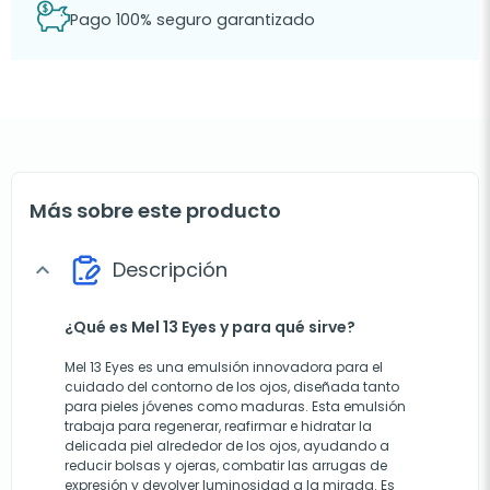
Pago 100% seguro garantizado
Más sobre este producto
Descripción
expand_more
¿Qué es Mel 13 Eyes y para qué sirve?
Mel 13 Eyes es una emulsión innovadora para el
cuidado del contorno de los ojos, diseñada tanto
para pieles jóvenes como maduras. Esta emulsión
trabaja para regenerar, reafirmar e hidratar la
delicada piel alrededor de los ojos, ayudando a
reducir bolsas y ojeras, combatir las arrugas de
expresión y devolver luminosidad a la mirada. Es