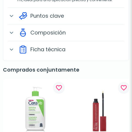
Puntos clave
expand_more
Composición
expand_more
Ficha técnica
expand_more
Comprados conjuntamente
favorite_border
favorite_border