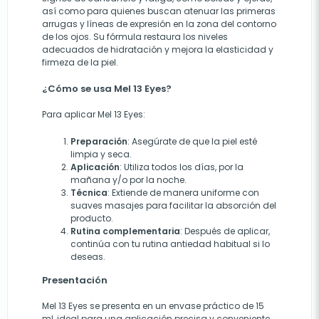
así como para quienes buscan atenuar las primeras
arrugas y líneas de expresión en la zona del contorno
de los ojos. Su fórmula restaura los niveles
adecuados de hidratación y mejora la elasticidad y
firmeza de la piel.
¿Cómo se usa Mel 13 Eyes?
Para aplicar Mel 13 Eyes:
Preparación
:
Asegúrate de que la piel esté
limpia y seca.
Aplicación
:
Utiliza todos los días, por la
mañana y/o por la noche.
Técnica
:
Extiende de manera uniforme con
suaves masajes para facilitar la absorción del
producto.
Rutina
complementaria
:
Después de aplicar,
continúa con tu rutina antiedad habitual si lo
deseas.
Presentación
Mel 13 Eyes se presenta en un envase práctico de 15
ml, ideal para una aplicación precisa y conveniente.