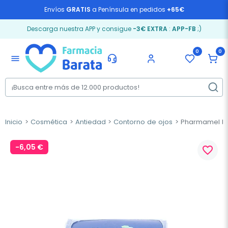
Envíos
GRATIS
a Península en pedidos
+65€
Descarga nuestra APP y consigue
-3€ EXTRA
:
APP-FB
;)
0
0
menu
Inicio
Cosmética
Antiedad
Contorno de ojos
Pharmamel Mel
-6,05 €
favorite_border