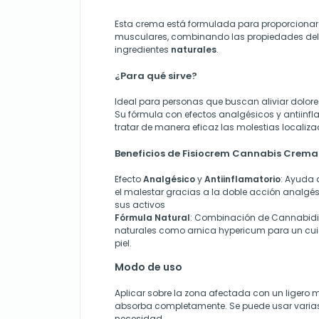
Esta crema está formulada para proporcionar 
musculares, combinando las propiedades de
ingredientes
naturales
.
¿Para qué sirve?
Ideal para personas que buscan aliviar dolore
Su fórmula con efectos analgésicos y antiinfl
tratar de manera eficaz las molestias localiz
Beneficios de Fisiocrem Cannabis Crema
Efecto
Analgésico
y
Antiinflamatorio
: Ayuda 
el malestar gracias a la doble acción analgés
sus activos
Fórmula Natural
: Combinación de Cannabidio
naturales como arnica hypericum para un cu
piel.
Modo de uso
Aplicar sobre la zona afectada con un ligero
absorba completamente. Se puede usar varias
necesidad.