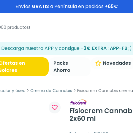
Envíos
GRATIS
a Península en pedidos
+65€
Descarga nuestra APP y consigue
-3€ EXTRA
:
APP-FB
;)
Ofertas en
Packs
Novedades
Solares
Ahorro
icular y óseo
Crema de Cannabis
Fisiocrem Cannabis crema 
favorite_border
Fisiocrem Cannabi
2x60 ml