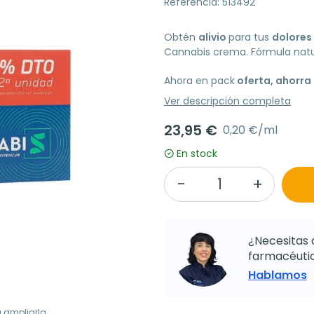
Referencia: 513492
Obtén
alivio
para tus
dolores
Cannabis crema. Fórmula natur
Ahora en pack
oferta, ahorra
Ver descripción completa
23,95 €
0,20 €/ml
En stock
¿Necesitas 
farmacéutic
Hablamos
a ampliarla