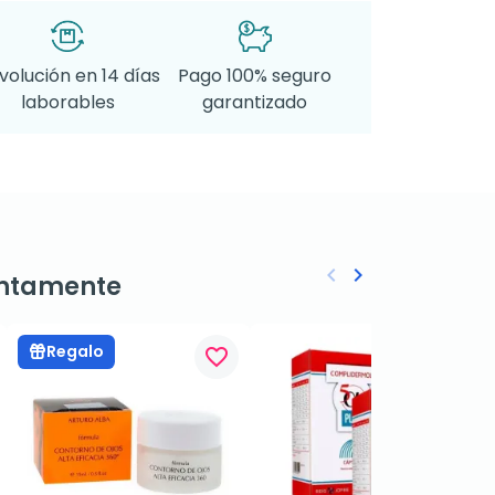
volución en 14 días
Pago 100% seguro
laborables
garantizado
keyboard_arrow_left
keyboard_arrow_right
ntamente
Anterior
Siguiente
Regalo
favorite_border
favorite_border