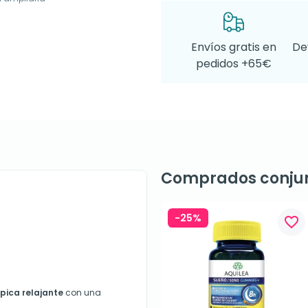
Envíos gratis en
De
pedidos +65€
Comprados conju
-25%
favorite_border
ópica relajante
con una