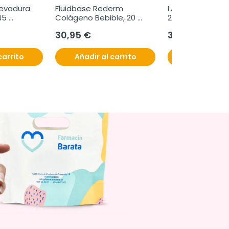
evadura 
Fluidbase Rederm 
LAMBERTS MYO Ino
5 
Colágeno Bebible, 20 
200g.
Sobres.
30,95 €
34,50 €
carrito
Añadir al carrito
Añadir al c