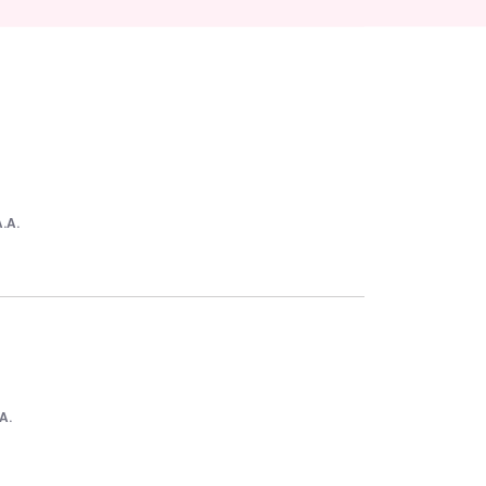
A.A.
A.