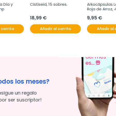
 Día y 
Cistiseid, 15 sobres.
Arkocápsulas L
mp
Roja de Arroz, 4
Cápsulas.
18,99 €
9,95 €
 carrito
Añadir al carrito
Añadir al 
odos los meses?
nsigue un regalo
or ser suscriptor!