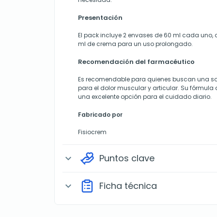
Presentación
El pack incluye 2 envases de 60 ml cada uno, o
ml de crema para un uso prolongado.
Recomendación del farmacéutico
Es recomendable para quienes buscan una sol
para el dolor muscular y articular. Su fórmul
una excelente opción para el cuidado diario.
Fabricado por
Fisiocrem
Puntos clave
expand_more
Ficha técnica
expand_more