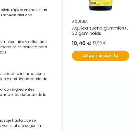
alivio rápido en molestias
l
Cannabidiol
con
AQUILEA
Aquilea sueño gummies+, 
30 gominolas
s musculares y articulares.
10,46 €
13,95 €
amatorios es perfecta para
adas.
Añadir al carrito
a reducir la inflamación y
ica y anti-inflamatoria de
l con ingredientes
idado más delicado de la
 masaje hasta que se
 veces al día según la