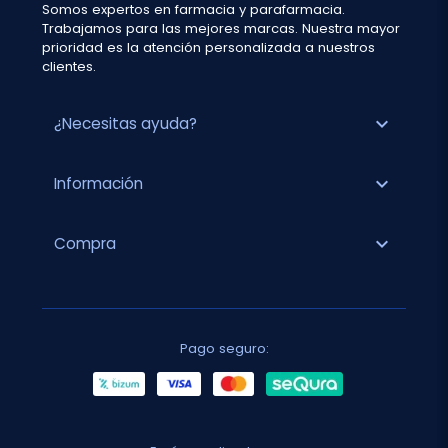
Somos expertos en farmacia y parafarmacia.
Trabajamos para las mejores marcas. Nuestra mayor
prioridad es la atención personalizada a nuestros
clientes.
expand_more
¿Necesitas ayuda?
expand_more
Información
expand_more
Compra
Pago seguro: