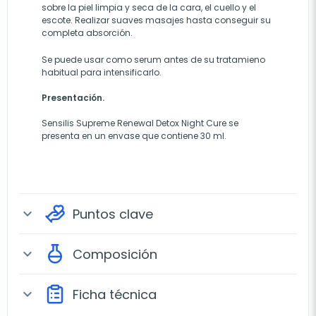
sobre la piel limpia y seca de la cara, el cuello y el
escote. Realizar suaves masajes hasta conseguir su
completa absorción.
Se puede usar como serum antes de su tratamieno
habitual para intensificarlo.
Presentación.
Sensilis Supreme Renewal Detox Night Cure se
presenta en un envase que contiene 30 ml.
Puntos clave
expand_more
Composición
expand_more
Ficha técnica
expand_more