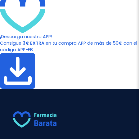
¡Descarga nuestra APP!
Consigue
3€ EXTRA
en tu compra APP de más de 50€ con el
código APP-FB