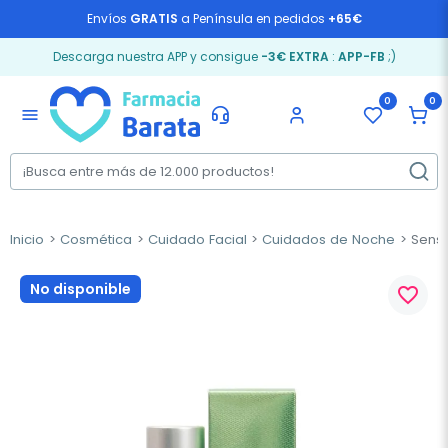
Envíos
GRATIS
a Península en pedidos
+65€
Descarga nuestra APP y consigue
-3€ EXTRA
:
APP-FB
;)
0
0
menu
Inicio
Cosmética
Cuidado Facial
Cuidados de Noche
Sensi
No disponible
favorite_border