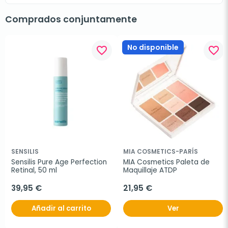
Comprados conjuntamente
No disponible
favorite_border
favorite_border
SENSILIS
MIA COSMETICS-PARÍS
Sensilis Pure Age Perfection 
MIA Cosmetics Paleta de 
Retinal, 50 ml
Maquillaje ATDP
39,95 €
21,95 €
Añadir al carrito
Ver