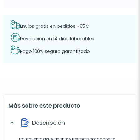
Envíos gratis en pedidos +65€
Devolución en 14 días laborables
Pago 100% seguro garantizado
Más sobre este producto
Descripción
expand_more
Tratamiento detoxificante y regenerador de noche