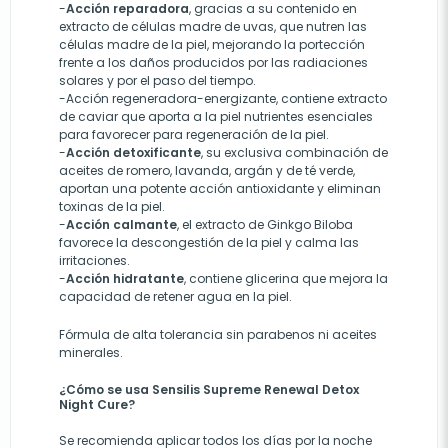
-
Acción reparadora
, gracias a su contenido en
extracto de células madre de uvas, que nutren las
células madre de la piel, mejorando la portección
frente a los daños producidos por las radiaciones
solares y por el paso del tiempo.
-Acción regeneradora-energizante, contiene extracto
de caviar que aporta a la piel nutrientes esenciales
para favorecer para regeneración de la piel.
-
Acción detoxificante
, su exclusiva combinación de
aceites de romero, lavanda, argán y de té verde,
aportan una potente acción antioxidante y eliminan
toxinas de la piel.
-
Acción calmante
, el extracto de Ginkgo Biloba
favorece la descongestión de la piel y calma las
irritaciones.
-
Acción hidratante
, contiene glicerina que mejora la
capacidad de retener agua en la piel.
Fórmula de alta tolerancia sin parabenos ni aceites
minerales.
¿Cómo se usa Sensilis Supreme Renewal Detox
Night Cure?
Se recomienda aplicar todos los días por la noche