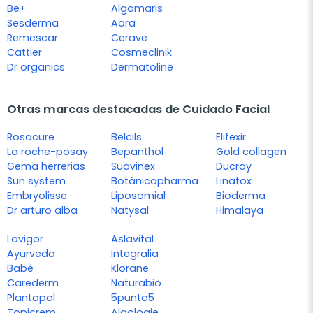
Be+
Algamaris
Sesderma
Aora
Remescar
Cerave
Cattier
Cosmeclinik
Dr organics
Dermatoline
Otras marcas destacadas de Cuidado Facial
Rosacure
Belcils
Elifexir
La roche-posay
Bepanthol
Gold collagen
Gema herrerias
Suavinex
Ducray
Sun system
Botánicapharma
Linatox
Embryolisse
Liposomial
Bioderma
Dr arturo alba
Natysal
Himalaya
Lavigor
Aslavital
Ayurveda
Integralia
Babé
Klorane
Carederm
Naturabio
Plantapol
5punto5
Topicrem
Algologie