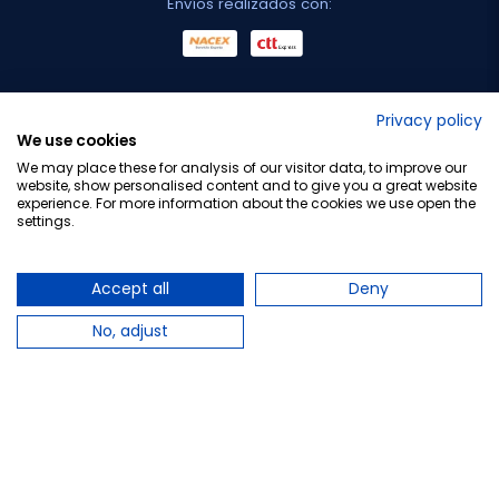
Envíos realizados con:
No lo decimos nosotros...
Privacy policy
We use cookies
¡Tu opinión es importante!
We may place these for analysis of our visitor data, to improve our
website, show personalised content and to give you a great website
experience. For more information about the cookies we use open the
settings.
Copyright © 2010-2026 Farmacia Barata S.L. Todos los
derechos reservados.
Accept all
Deny
No, adjust
Total:
34,95 €
Avísame cuando esté disponible