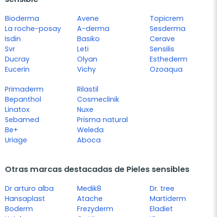
Bioderma
Avene
Topicrem
La roche-posay
A-derma
Sesderma
Isdin
Basiko
Cerave
Svr
Leti
Sensilis
Ducray
Olyan
Esthederm
Eucerin
Vichy
Ozoaqua
Primaderm
Rilastil
Bepanthol
Cosmeclinik
Linatox
Nuxe
Sebamed
Prisma natural
Be+
Weleda
Uriage
Aboca
Otras marcas destacadas de Pieles sensibles
Dr arturo alba
Medik8
Dr. tree
Hansaplast
Atache
Martiderm
Boderm
Frezyderm
Eladiet