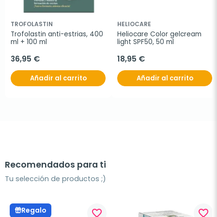
TROFOLASTIN
HELIOCARE
Trofolastin anti-estrias, 400 
Heliocare Color gelcream 
ml + 100 ml
light SPF50, 50 ml
36,95 €
18,95 €
Añadir al carrito
Añadir al carrito
Recomendados para ti
Tu selección de productos ;)
Regalo
favorite_border
favorite_border