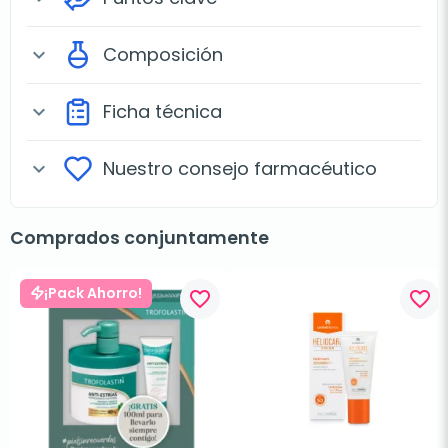
Composición
expand_more
Ficha técnica
expand_more
Nuestro consejo farmacéutico
expand_more
Comprados conjuntamente
¡Pack Ahorro!
favorite_border
favorite_border