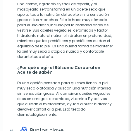
una crema, agradable y fácil de repartir, y al
masajearla se transforma en un aceite seco que
aporta toda la nutrición del aceite sin la sensación
grasa ni las manchas. Esto lo hace muy cómodo
para el uso diario, incluso por la mañana antes de
vestirse. Sus aceites vegetales, ceramidas y factor
hidratante natural nutren e hidratan en profundidad,
mientras que los prebióticos y probióticos cuidan el
equilibrio de la piel. Es una buena forma de mantener
la piel muy seca o atópica nutrida y confortable
durante todo el año.
¿Por qué elegir el Bálsamo Corporal en
Aceite de Babé?
Es una opción pensada para quienes tienen la piel
muy seca o atópica y buscan una nutrición intensa
sin sensación grasa. Al combinar aceites vegetales
ricos en omegas, ceramidas, vitamina F y activos
que cuidan el microbioma, ayuda a nutrir, hidratar y
devolver confort a la piel. Está testado
dermatológicamente.
Puntos clave
expand_more