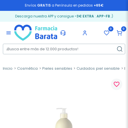
Envíos
GRATIS
a Península en pedidos
+65€
Descarga nuestra APP y consigue
-3€ EXTRA
:
APP-FB
;)
0
0
menu
Inicio
Cosmética
Pieles sensibles
Cuidados piel sensible
Ba
favorite_border