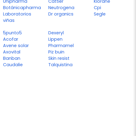
Unipharma
Cattier
Klorane
Botánicapharma
Neutrogena
Cpi
Laboratorios
Dr organics
Segle
viñas
5punto5
Dexeryl
Acofar
Lippen
Avene solar
Pharmamel
Axovital
Piz buin
Banban
Skin resist
Caudalie
Talquistina