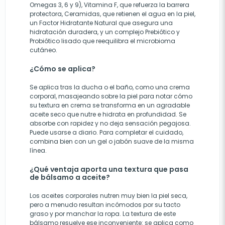
Omegas 3, 6 y 9), Vitamina F, que refuerza la barrera
protectora, Ceramidas, que retienen el agua en la piel,
un Factor Hidratante Natural que asegura una
hidratación duradera, y un complejo Prebiótico y
Probiótico lisado que reequilibra el microbioma
cutáneo.
¿Cómo se aplica?
Se aplica tras la ducha o el baño, como una crema
corporal, masajeando sobre la piel para notar cómo
su textura en crema se transforma en un agradable
aceite seco que nutre e hidrata en profundidad. Se
absorbe con rapidez y no deja sensación pegajosa.
Puede usarse a diario. Para completar el cuidado,
combina bien con un gel o jabón suave de la misma
línea.
¿Qué ventaja aporta una textura que pasa
de bálsamo a aceite?
Los aceites corporales nutren muy bien la piel seca,
pero a menudo resultan incómodos por su tacto
graso y por manchar la ropa. La textura de este
bálsamo resuelve ese inconveniente: se aplica como