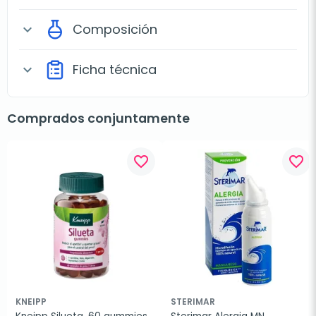
Composición
expand_more
Ficha técnica
expand_more
Comprados conjuntamente
favorite_border
favorite_border
KNEIPP
STERIMAR