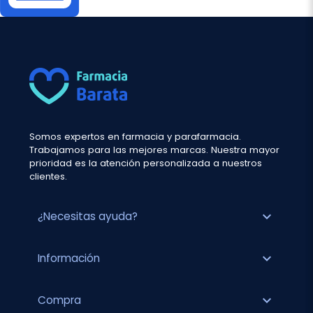
Somos expertos en farmacia y parafarmacia.
Trabajamos para las mejores marcas. Nuestra mayor
prioridad es la atención personalizada a nuestros
clientes.
expand_more
¿Necesitas ayuda?
expand_more
Información
expand_more
Compra