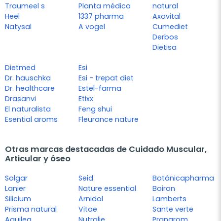
Traumeel s
Planta médica
natural
Heel
1337 pharma
Axovital
Natysal
A vogel
Cumediet
Derbos
Dietisa
Dietmed
Esi
Dr. hauschka
Esi - trepat diet
Dr. healthcare
Estel-farma
Drasanvi
Etixx
El naturalista
Feng shui
Esential aroms
Fleurance nature
Otras marcas destacadas de Cuidado Muscular,
Articular y óseo
Solgar
Seid
Botánicapharma
Lanier
Nature essential
Boiron
Silicium
Arnidol
Lamberts
Prisma natural
Vitae
Sante verte
Aquilea
Nutralie
Pranarom