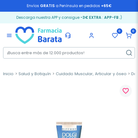
Envíos
GRATIS
a Península en pedidos
+65€
Descarga nuestra APP y consigue
-3€ EXTRA
:
APP-FB
;)
0
0
menu
Inicio
Salud y Botiquín
Cuidado Muscular, Articular y óseo
Dol
favorite_border