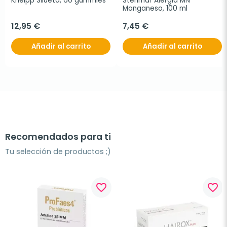
Kneipp Silueta, 60 gummies
Sterimar Alergia MN 
Manganeso, 100 ml
12,95 €
7,45 €
Añadir al carrito
Añadir al carrito
Recomendados para ti
Tu selección de productos ;)
favorite_border
favorite_border