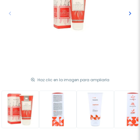
keyboard_arrow_left
keyboard_arrow_right
Anterior
Sigu
Haz clic en la imagen para ampliarla