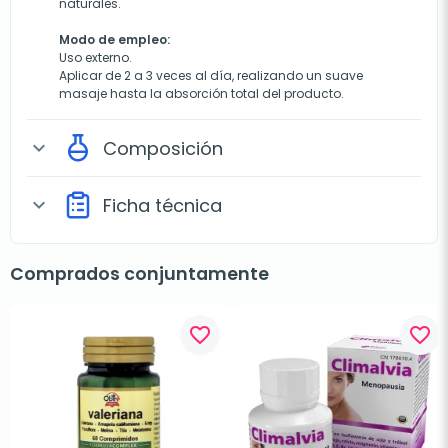
naturales.
Modo de empleo:
Uso externo.
Aplicar de 2 a 3 veces al día, realizando un suave
masaje hasta la absorción total del producto.
Composición
expand_more
Ficha técnica
expand_more
Comprados conjuntamente
favorite_border
favorite_border