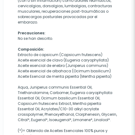
(con o sin inflamación) como dolores reumáticos,
cervicalgias, dorsalgias, lumbalgias, contracturas
musculares, recuperaciones post-traumáticas o
sobrecargas posturales provocadas por el
embarazo.
Precauciones:
No se han descrito.
Composición:
Extracto de capsicum (Capsicum frutescens)
Aceite esencial de clavo (Eugenia caryophyllata)
Aceite esencial de enebro (Juniperus communis)
Aceite esencial de albahaca (Ocimum basilicum)
Aceite Esencial de menta piperita (Mentha piperita)
Aqua, Juniperus communis Essential Oil,
Triethanolamine, Carbomer, Eugenia caryophyllata
Essential Oil, Ocimum basilicum Essential Oil,
Capsicum frutescens Extract, Mentha piperita
Essential Oil, Acrylates/C10-30 alkyl acrylate
crosspolymer, Phenoxyethanol, Clorphenesin, Glycerin,
Citral*, Eugenol*, Isoeugenol*, Limonene*, Linalool*.
(*)= Obtenido de Aceites Esenciales 100% puros y