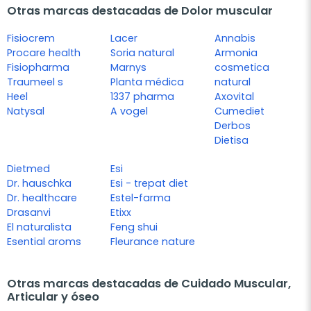
Otras marcas destacadas de Dolor muscular
Fisiocrem
Lacer
Annabis
Procare health
Soria natural
Armonia
Fisiopharma
Marnys
cosmetica
Traumeel s
Planta médica
natural
Heel
1337 pharma
Axovital
Natysal
A vogel
Cumediet
Derbos
Dietisa
Dietmed
Esi
Dr. hauschka
Esi - trepat diet
Dr. healthcare
Estel-farma
Drasanvi
Etixx
El naturalista
Feng shui
Esential aroms
Fleurance nature
Otras marcas destacadas de Cuidado Muscular,
Articular y óseo