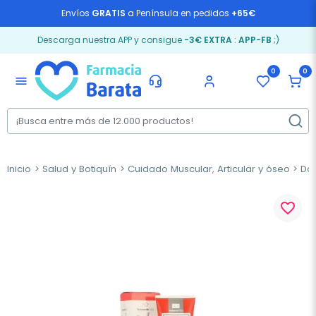
Envíos
GRATIS
a Península en pedidos
+65€
Descarga nuestra APP y consigue
-3€ EXTRA
:
APP-FB
;)
0
0
menu
Inicio
Salud y Botiquín
Cuidado Muscular, Articular y óseo
Dol
favorite_border