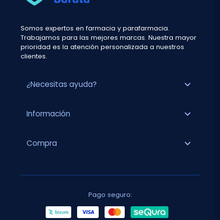
Somos expertos en farmacia y parafarmacia.
Trabajamos para las mejores marcas. Nuestra mayor
prioridad es la atención personalizada a nuestros
clientes.
expand_more
¿Necesitas ayuda?
expand_more
Información
expand_more
Compra
Pago seguro: