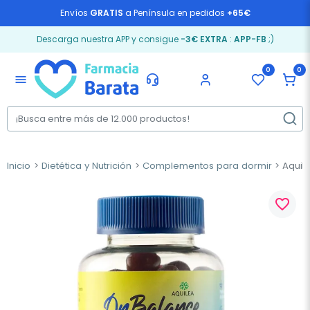
Envíos
GRATIS
a Península en pedidos
+65€
Descarga nuestra APP y consigue
-3€ EXTRA
:
APP-FB
;)
0
0
menu
Inicio
Dietética y Nutrición
Complementos para dormir
Aquil
favorite_border