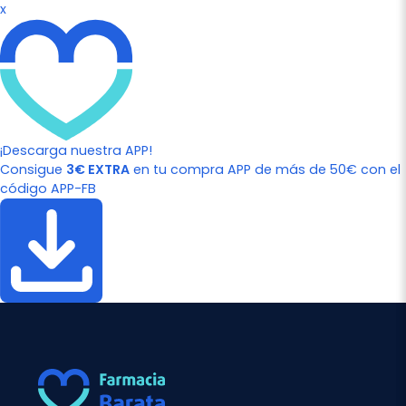
x
¡Descarga nuestra APP!
Consigue
3€ EXTRA
en tu compra APP de más de 50€ con el
código APP-FB