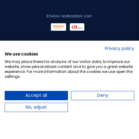
Envíos realizados con:
No lo decimos nosotros...
Privacy policy
We use cookies
¡Tu opinión es importante!
We may place these for analysis of our visitor data, to improve our
website, show personalised content and to give you a great website
experience. For more information about the cookies we use open the
settings.
Copyright © 2010-2026 Farmacia Barata S.L. Todos los
derechos reservados.
Accept all
Deny
No, adjust
Total:
18,95 €