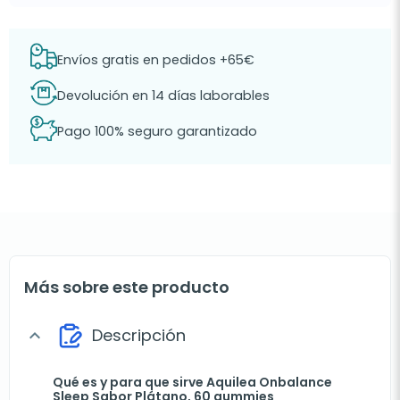
Envíos gratis en pedidos +65€
Devolución en 14 días laborables
Pago 100% seguro garantizado
Más sobre este producto
Descripción
expand_more
Qué es y para que sirve Aquilea Onbalance
Sleep Sabor Plátano, 60 gummies