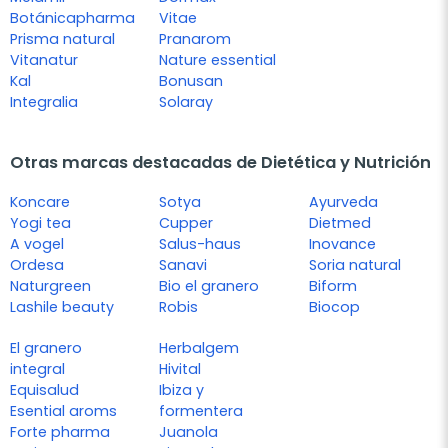
Botánicapharma
Vitae
Prisma natural
Pranarom
Vitanatur
Nature essential
Kal
Bonusan
Integralia
Solaray
Otras marcas destacadas de Dietética y Nutrición
Koncare
Sotya
Ayurveda
Yogi tea
Cupper
Dietmed
A vogel
Salus-haus
Inovance
Ordesa
Sanavi
Soria natural
Naturgreen
Bio el granero
Biform
Lashile beauty
Robis
Biocop
El granero
Herbalgem
integral
Hivital
Equisalud
Ibiza y
Esential aroms
formentera
Forte pharma
Juanola