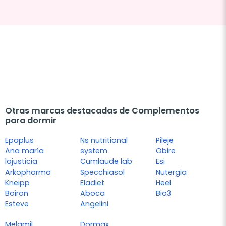
Otras marcas destacadas de Complementos
para dormir
Epaplus
Ns nutritional
Pileje
Ana maría
system
Obire
lajusticia
Cumlaude lab
Esi
Arkopharma
Specchiasol
Nutergia
Kneipp
Eladiet
Heel
Boiron
Aboca
Bio3
Esteve
Angelini
Melamil
Dormax