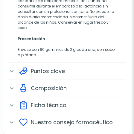
saludable. No apto para menores de 12 años. No
consumir durante el embarazo o la lactancia sin
consultar con un profesional sanitario. No exceder la
dosis diaria recomendada. Mantener fuera del
alcance de los niños. Conservar en lugar fresco y
seco.
Presentación
Envase con 60 gummies de 2 g cada una, con sabor
a plátano.
Puntos clave
expand_more
Composición
expand_more
Ficha técnica
expand_more
Nuestro consejo farmacéutico
expand_more