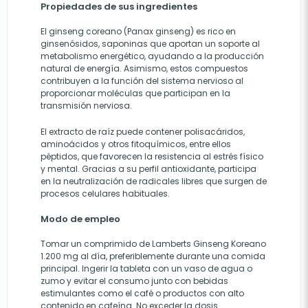
Propiedades de sus ingredientes
El ginseng coreano (Panax ginseng) es rico en
ginsenósidos, saponinas que aportan un soporte al
metabolismo energético, ayudando a la producción
natural de energía. Asimismo, estos compuestos
contribuyen a la función del sistema nervioso al
proporcionar moléculas que participan en la
transmisión nerviosa.
El extracto de raíz puede contener polisacáridos,
aminoácidos y otros fitoquímicos, entre ellos
péptidos, que favorecen la resistencia al estrés físico
y mental. Gracias a su perfil antioxidante, participa
en la neutralización de radicales libres que surgen de
procesos celulares habituales.
Modo de empleo
Tomar un comprimido de Lamberts Ginseng Koreano
1.200 mg al día, preferiblemente durante una comida
principal. Ingerir la tableta con un vaso de agua o
zumo y evitar el consumo junto con bebidas
estimulantes como el café o productos con alto
contenido en cafeína. No exceder la dosis