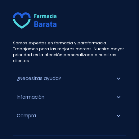
Somos expertos en farmacia y parafarmacia.
Trabajamos para las mejores marcas. Nuestra mayor
prioridad es la atención personalizada a nuestros
clientes.
expand_more
¿Necesitas ayuda?
expand_more
Información
expand_more
Compra