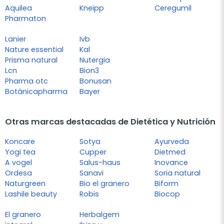
Aquilea
Kneipp
Ceregumil
Pharmaton
Lanier
Ivb
Nature essential
Kal
Prisma natural
Nutergia
Lcn
Bion3
Pharma otc
Bonusan
Botánicapharma
Bayer
Otras marcas destacadas de Dietética y Nutrición
Koncare
Sotya
Ayurveda
Yogi tea
Cupper
Dietmed
A vogel
Salus-haus
Inovance
Ordesa
Sanavi
Soria natural
Naturgreen
Bio el granero
Biform
Lashile beauty
Robis
Biocop
El granero
Herbalgem