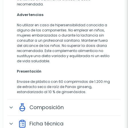
recomendada.
Advertencias
No utilizar en caso de hipersensibilidad conocida a
alguno de los componentes. No emplear en niños,
mujeres embarazadas o durante la lactancia sin
consultar a un profesional sanitario. Mantener fuera
del alcance de los niños. No superar la dosis diaria
recomendada. Este complemento alimenticio no
sustituye una dieta variada y equilibrada ni un estilo
de vida saludable.
Presentación
Envase de plástico con 60 comprimidos de 1.200 mg
de extracto seco de raíz de Panax ginseng,
estandarizado al 10 % de ginsenósidos.
Composición
expand_more
Ficha técnica
expand_more