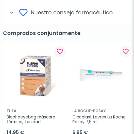
Nuestro consejo farmacéutico
expand_more
Comprados conjuntamente
favorite_border
favorite_border
THEA
LA ROCHE-POSAY
Blephaeyebag máscara 
Cicaplast Levres La Roche 
térmica, 1 unidad
Posay 7,5 ml
14,95 €
6,95 €