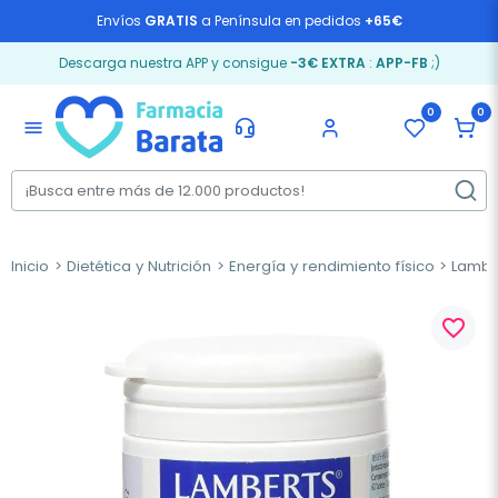
Envíos
GRATIS
a Península en pedidos
+65€
Descarga nuestra APP y consigue
-3€ EXTRA
:
APP-FB
;)
0
0
menu
Inicio
Dietética y Nutrición
Energía y rendimiento físico
Lamber
favorite_border