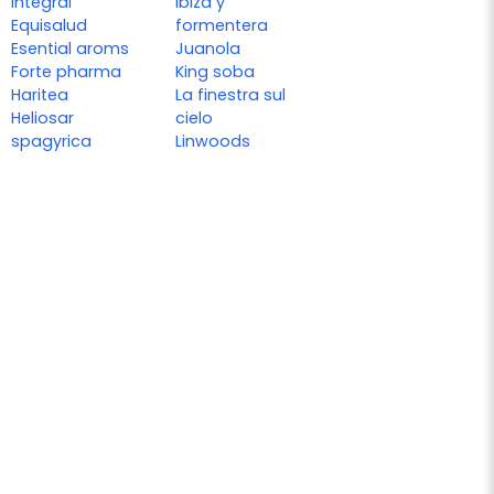
integral
Ibiza y
Equisalud
formentera
Esential aroms
Juanola
Forte pharma
King soba
Haritea
La finestra sul
Heliosar
cielo
spagyrica
Linwoods