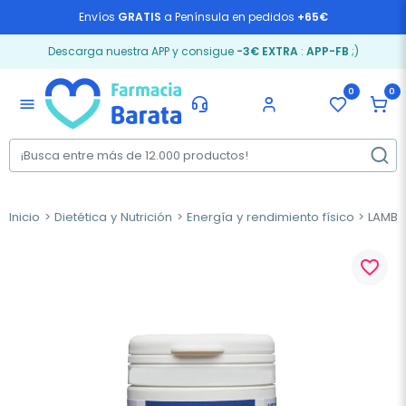
Envíos
GRATIS
a Península en pedidos
+65€
Descarga nuestra APP y consigue
-3€ EXTRA
:
APP-FB
;)
0
0
menu
Inicio
Dietética y Nutrición
Energía y rendimiento físico
LAMBER
favorite_border