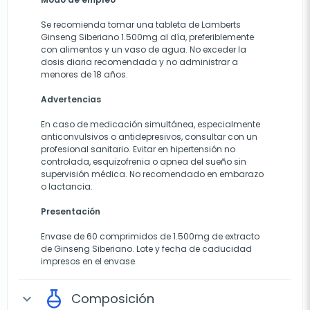
Se recomienda tomar una tableta de Lamberts
Ginseng Siberiano 1.500mg al día, preferiblemente
con alimentos y un vaso de agua. No exceder la
dosis diaria recomendada y no administrar a
menores de 18 años.
Advertencias
En caso de medicación simultánea, especialmente
anticonvulsivos o antidepresivos, consultar con un
profesional sanitario. Evitar en hipertensión no
controlada, esquizofrenia o apnea del sueño sin
supervisión médica. No recomendado en embarazo
o lactancia.
Presentación
Envase de 60 comprimidos de 1.500mg de extracto
de Ginseng Siberiano. Lote y fecha de caducidad
impresos en el envase.
Composición
expand_more