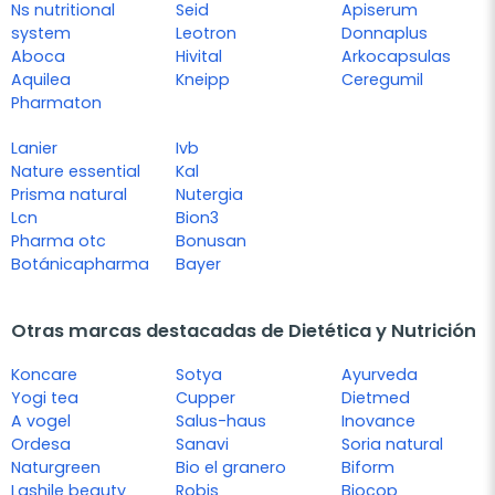
Ns nutritional
Seid
Apiserum
system
Leotron
Donnaplus
Aboca
Hivital
Arkocapsulas
Aquilea
Kneipp
Ceregumil
Pharmaton
Lanier
Ivb
Nature essential
Kal
Prisma natural
Nutergia
Lcn
Bion3
Pharma otc
Bonusan
Botánicapharma
Bayer
Otras marcas destacadas de Dietética y Nutrición
Koncare
Sotya
Ayurveda
Yogi tea
Cupper
Dietmed
A vogel
Salus-haus
Inovance
Ordesa
Sanavi
Soria natural
Naturgreen
Bio el granero
Biform
Lashile beauty
Robis
Biocop