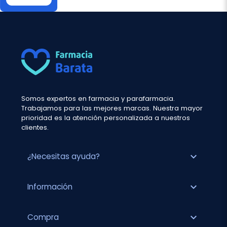
Somos expertos en farmacia y parafarmacia.
Trabajamos para las mejores marcas. Nuestra mayor
prioridad es la atención personalizada a nuestros
clientes.
expand_more
¿Necesitas ayuda?
expand_more
Información
expand_more
Compra