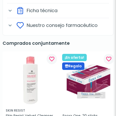
Ficha técnica
expand_more
Nuestro consejo farmacéutico
expand_more
Comprados conjuntamente
¡En oferta!
favorite_border
favorite_border
Regalo
SKIN RESIST
Skin Resist Velvet Cleanser, 
Esoxx One, 20 sticks 