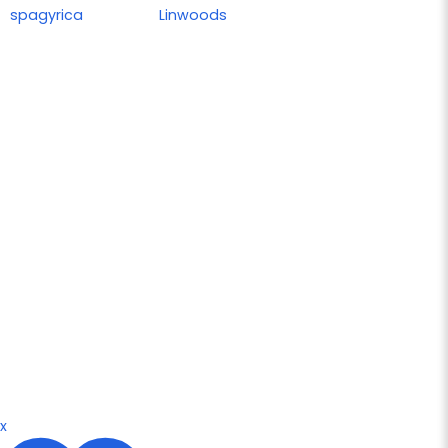
spagyrica
Linwoods
x