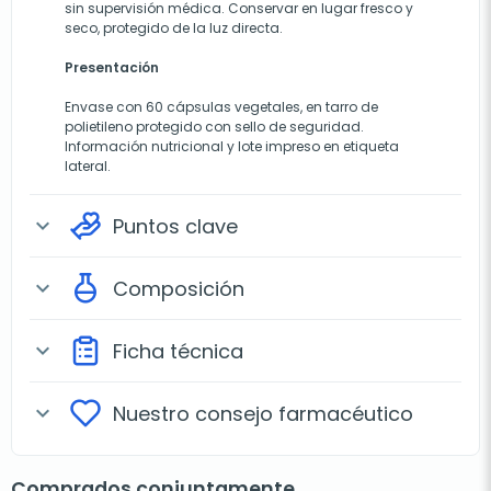
sin supervisión médica. Conservar en lugar fresco y
seco, protegido de la luz directa.
Presentación
Envase con 60 cápsulas vegetales, en tarro de
polietileno protegido con sello de seguridad.
Información nutricional y lote impreso en etiqueta
lateral.
Puntos clave
expand_more
Composición
expand_more
Ficha técnica
expand_more
Nuestro consejo farmacéutico
expand_more
Comprados conjuntamente