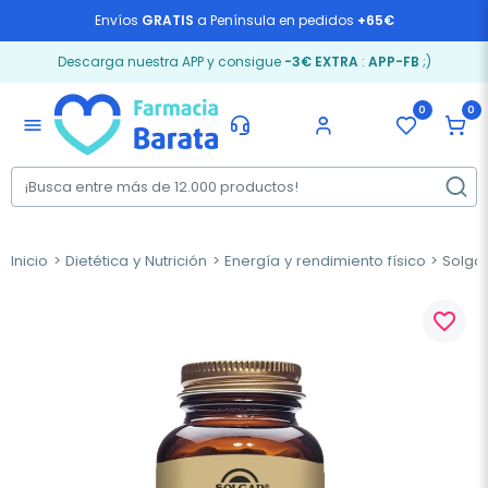
Envíos
GRATIS
a Península en pedidos
+65€
Descarga nuestra APP y consigue
-3€ EXTRA
:
APP-FB
;)
0
0
menu
Inicio
Dietética y Nutrición
Energía y rendimiento físico
Solgar
favorite_border