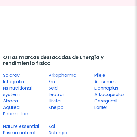
Otras marcas destacadas de Energía y
rendimiento físico
Solaray
Arkopharma
Pileje
Integralia
Ern
Apiserum
Ns nutritional
Seid
Donnaplus
system
Leotron
Arkocapsulas
Aboca
Hivital
Ceregumil
Aquilea
Kneipp
Lanier
Pharmaton
Nature essential
Kal
Prisma natural
Nutergia