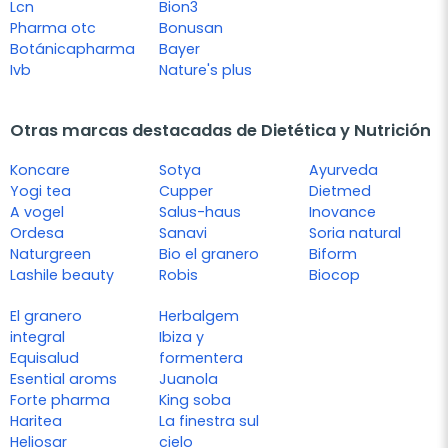
Lcn
Bion3
Pharma otc
Bonusan
Botánicapharma
Bayer
Ivb
Nature's plus
Otras marcas destacadas de Dietética y Nutrición
Koncare
Sotya
Ayurveda
Yogi tea
Cupper
Dietmed
A vogel
Salus-haus
Inovance
Ordesa
Sanavi
Soria natural
Naturgreen
Bio el granero
Biform
Lashile beauty
Robis
Biocop
El granero
Herbalgem
integral
Ibiza y
Equisalud
formentera
Esential aroms
Juanola
Forte pharma
King soba
Haritea
La finestra sul
Heliosar
cielo