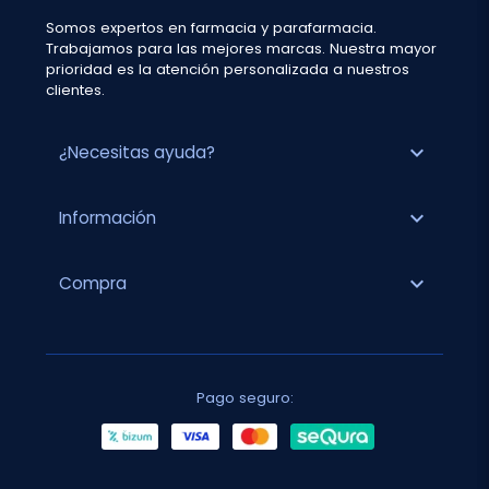
Somos expertos en farmacia y parafarmacia.
Trabajamos para las mejores marcas. Nuestra mayor
prioridad es la atención personalizada a nuestros
clientes.
expand_more
¿Necesitas ayuda?
expand_more
Información
expand_more
Compra
Pago seguro: