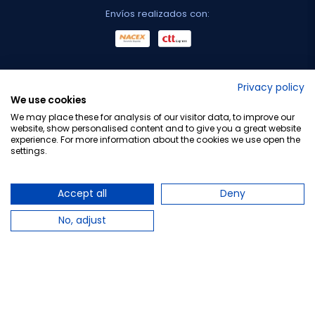
Envíos realizados con:
No lo decimos nosotros...
Privacy policy
We use cookies
¡Tu opinión es importante!
We may place these for analysis of our visitor data, to improve our
website, show personalised content and to give you a great website
experience. For more information about the cookies we use open the
settings.
Copyright © 2010-2026 Farmacia Barata S.L. Todos los
derechos reservados.
Accept all
Deny
No, adjust
Total:
39,85 €
−
+
Añadir al carrito