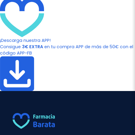
¡Descarga nuestra APP!
Consigue
3€ EXTRA
en tu compra APP de más de 50€ con el
código APP-FB