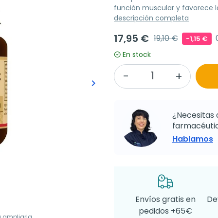
función muscular y favorece la
descripción completa
17,95 €
19,10 €
-1,15 €
En stock
keyboard_arrow_right
Siguiente
¿Necesitas 
farmacéutic
Hablamos
Envíos gratis en
De
pedidos +65€
a ampliarla