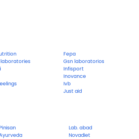
utrition
Fepa
laboratories
Gsn laboratorios
i
Infisport
Inovance
eelings
Ivb
Just aid
Pinisan
Lab. abad
Ayurveda
Novadiet