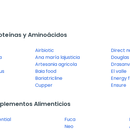
oteínas y Aminoácidos
Airbiotic
Direct n
a
Ana maría lajusticia
Douglas 
Artesania agricola
Drasanv
us
Baia food
El valle
Bariatricline
Energy f
Cupper
Ensure
plementos Alimenticios
ntial
Fuca
Neo