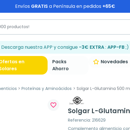
Envíos
GRATIS
a Península en pedidos
+65€
Descarga nuestra APP y consigue
-3€ EXTRA
:
APP-FB
;)
Ofertas en
Packs
Novedades
Solares
Ahorro
enticios
Proteínas y Aminoácidos
Solgar L-Glutamina 500 mg
favorite_border
Solgar L-Glutamin
Referencia: 216629
Complemento alimenticio con 