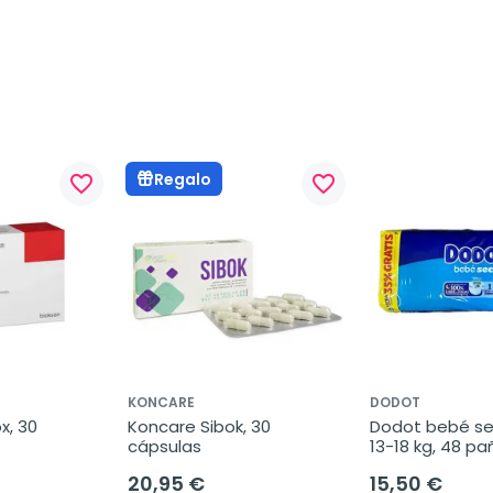
Regalo
favorite_border
favorite_border
KONCARE
DODOT
, 30 
Koncare Sibok, 30 
Dodot bebé sec
cápsulas
13-18 kg, 48 pa
20,95 €
15,50 €