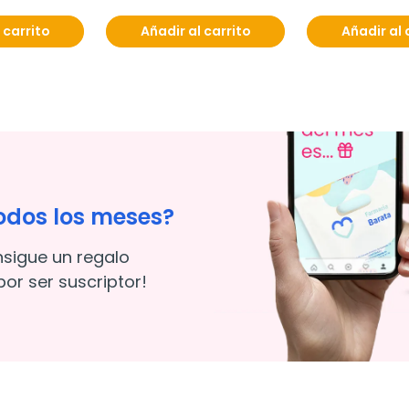
 carrito
Añadir al carrito
Añadir al 
odos los meses?
nsigue un regalo
or ser suscriptor!