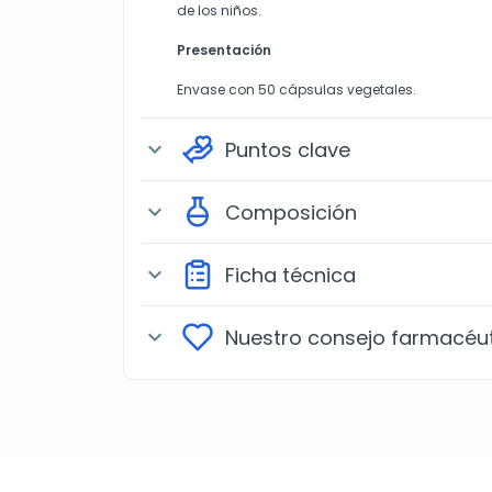
de los niños.
Presentación
Envase con 50 cápsulas vegetales.
Puntos clave
expand_more
Composición
expand_more
Ficha técnica
expand_more
Nuestro consejo farmacéu
expand_more