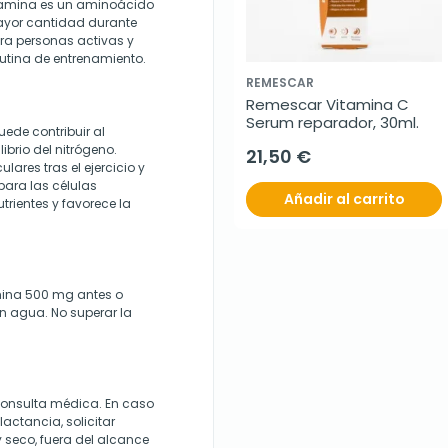
utamina es un aminoácido
mayor cantidad durante
ara personas activas y
rutina de entrenamiento.
REMESCAR
Remescar Vitamina C 
Serum reparador, 30ml.
ede contribuir al
brio del nitrógeno.
21,50 €
lares tras el ejercicio y
para las células
Añadir al carrito
trientes y favorece la
mina 500 mg antes o
n agua. No superar la
 consulta médica. En caso
actancia, solicitar
y seco, fuera del alcance