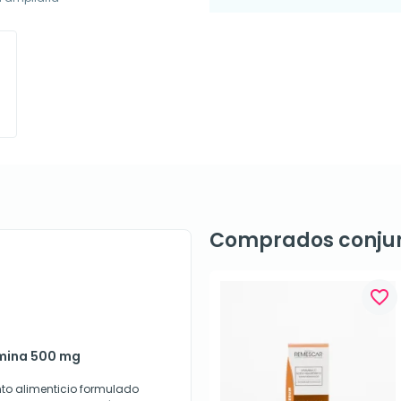
Comprados conju
favorite_border
amina 500 mg
o alimenticio formulado