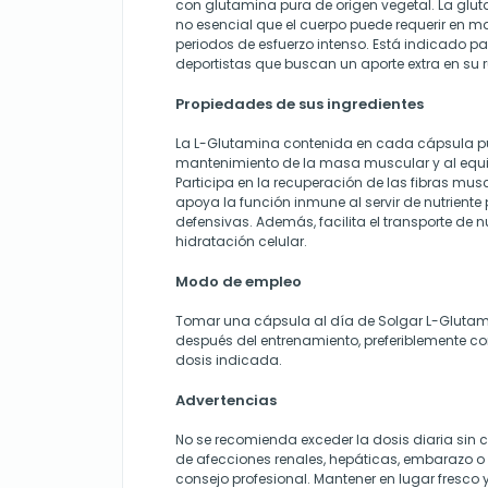
con glutamina pura de origen vegetal. La gl
no esencial que el cuerpo puede requerir en 
periodos de esfuerzo intenso. Está indicado p
deportistas que buscan un aporte extra en su 
Propiedades de sus ingredientes
La L-Glutamina contenida en cada cápsula pu
mantenimiento de la masa muscular y al equili
Participa en la recuperación de las fibras muscu
apoya la función inmune al servir de nutriente 
defensivas. Además, facilita el transporte de nu
hidratación celular.
Modo de empleo
Tomar una cápsula al día de Solgar L-Gluta
después del entrenamiento, preferiblemente co
dosis indicada.
Advertencias
No se recomienda exceder la dosis diaria sin
de afecciones renales, hepáticas, embarazo o l
consejo profesional. Mantener en lugar fresco 