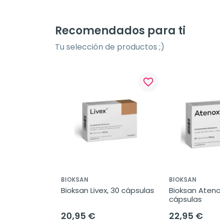
Recomendados para ti
Tu selección de productos ;)
favorite_border
BIOKSAN
BIOKSAN
Bioksan Livex, 30 cápsulas
Bioksan Atenox
cápsulas
20,95 €
22,95 €