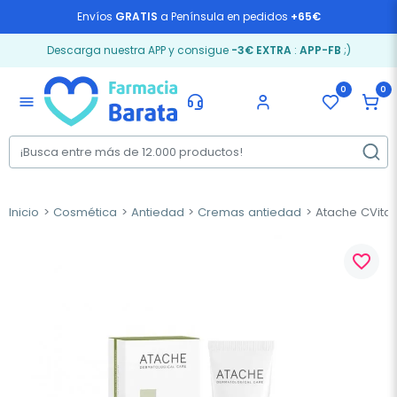
Envíos
GRATIS
a Península en pedidos
+65€
Descarga nuestra APP y consigue
-3€ EXTRA
:
APP-FB
;)
0
0
menu
Inicio
Cosmética
Antiedad
Cremas antiedad
Atache CVital
favorite_border