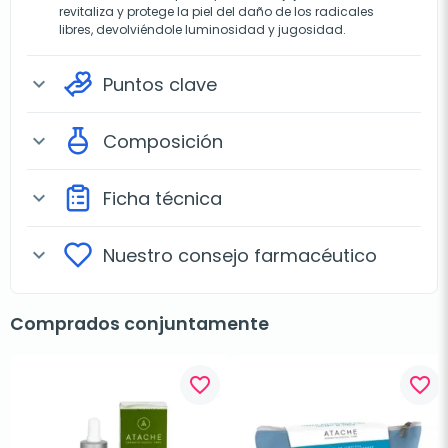
revitaliza y protege la piel del daño de los radicales
libres, devolviéndole luminosidad y jugosidad.
Puntos clave
expand_more
Composición
expand_more
Ficha técnica
expand_more
Nuestro consejo farmacéutico
expand_more
Comprados conjuntamente
favorite_border
favorite_border