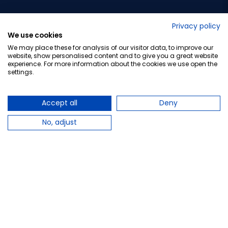
No lo decimos nosotros...
Privacy policy
We use cookies
¡Tu opinión es importante!
We may place these for analysis of our visitor data, to improve our
website, show personalised content and to give you a great website
experience. For more information about the cookies we use open the
settings.
Copyright © 2010-2026 Farmacia Barata S.L. Todos los
derechos reservados.
Accept all
Deny
No, adjust
Total:
44,95 €
−
+
Añadir al carrito