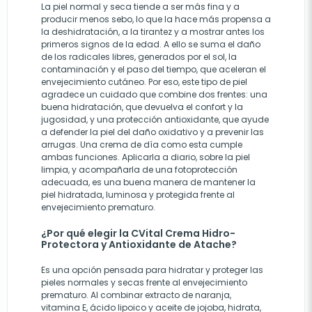
La piel normal y seca tiende a ser más fina y a
producir menos sebo, lo que la hace más propensa a
la deshidratación, a la tirantez y a mostrar antes los
primeros signos de la edad. A ello se suma el daño
de los radicales libres, generados por el sol, la
contaminación y el paso del tiempo, que aceleran el
envejecimiento cutáneo. Por eso, este tipo de piel
agradece un cuidado que combine dos frentes: una
buena hidratación, que devuelva el confort y la
jugosidad, y una protección antioxidante, que ayude
a defender la piel del daño oxidativo y a prevenir las
arrugas. Una crema de día como esta cumple
ambas funciones. Aplicarla a diario, sobre la piel
limpia, y acompañarla de una fotoprotección
adecuada, es una buena manera de mantener la
piel hidratada, luminosa y protegida frente al
envejecimiento prematuro.
¿Por qué elegir la CVital Crema Hidro-
Protectora y Antioxidante de Atache?
Es una opción pensada para hidratar y proteger las
pieles normales y secas frente al envejecimiento
prematuro. Al combinar extracto de naranja,
vitamina E, ácido lipoico y aceite de jojoba, hidrata,