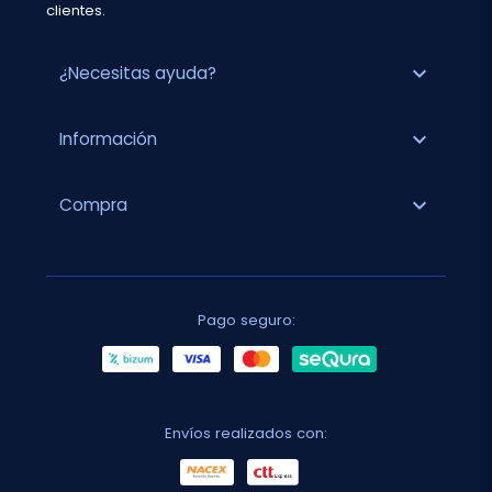
clientes.
expand_more
¿Necesitas ayuda?
expand_more
Información
expand_more
Compra
Pago seguro:
Envíos realizados con: