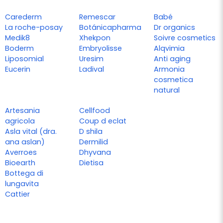
Carederm
Remescar
Babé
La roche-posay
Botánicapharma
Dr organics
Medik8
Xhekpon
Soivre cosmetics
Boderm
Embryolisse
Alqvimia
Liposomial
Uresim
Anti aging
Eucerin
Ladival
Armonia
cosmetica
natural
Artesania
Cellfood
agricola
Coup d eclat
Asla vital (dra.
D shila
ana aslan)
Dermilid
Averroes
Dhyvana
Bioearth
Dietisa
Bottega di
lungavita
Cattier