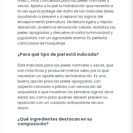
línea CVital, concebida para las pieles normales y
secas. Aporta a la piel la hidratación que necesita a
la vez que la protege del daño de los radicales libres,
ayudando a prevenir y a reparar los signos del
envejecimiento prematuro. De textura ligera y rápida
absorción, acelera la renovación celular, revitaliza las
pieles apagadas y devuelve al rostro luminosidad y
jugosidad, con un agradable aroma. Es perfecta
como base de maquillaje.
¿Para qué tipo de piel está indicada?
Está indicada para las pieles normales y secas, que
son más finas y producen menos sebo, por lo que
necesitan un aporte extra de hidratación. Es una
buena opción para las pieles apagadas, con
aspecto cansado o pálido, con sensación de
sequedad o que muestran los primeros signos de la
edad, así como para quienes desean prevenir su
aparición con un cuidado antioxidante de uso
diario.
¿Qué ingredientes destacan en su
composición?