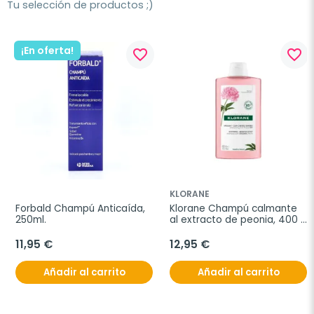
Tu selección de productos ;)
¡En oferta!
favorite_border
favorite_border
KLORANE
Forbald Champú Anticaída, 
Klorane Champú calmante 
250ml.
al extracto de peonia, 400 
ml
11,95 €
12,95 €
Añadir al carrito
Añadir al carrito