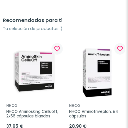
Recomendados para ti
Tu selección de productos ;)
favorite_border
favorite_border
NHCO
NHCO
NHCO Aminosking Celluoff, 
NHCO Aminotriveplan, 84 
2x56 cápsulas blandas
cápsulas
37,95 €
28,90 €