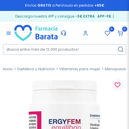
Envíos
GRATIS
a Península en pedidos
+65€
Descarga nuestra APP y consigue
-3€ EXTRA
:
APP-FB
;)
0
0
menu
Inicio
Dietética y Nutrición
Vitaminas para mujer
Menopausia
favorite_border