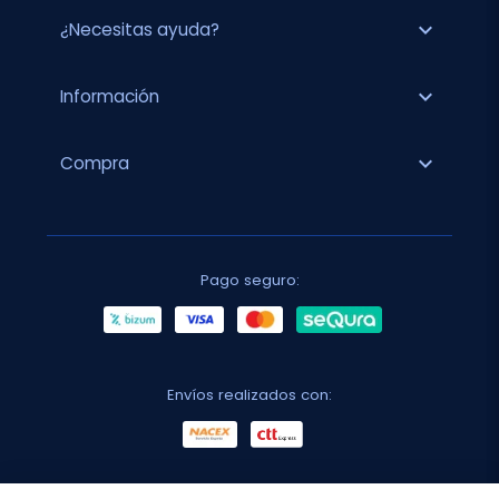
expand_more
¿Necesitas ayuda?
expand_more
Información
expand_more
Compra
Pago seguro:
Envíos realizados con: