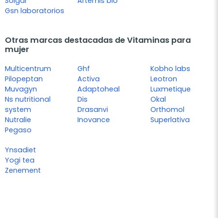
Solgar
Artemis bio
Gsn laboratorios
Otras marcas destacadas de Vitaminas para
mujer
Multicentrum
Ghf
Kobho labs
Pilopeptan
Activa
Leotron
Muvagyn
Adaptoheal
Luxmetique
Ns nutritional
Dis
Okal
system
Drasanvi
Orthomol
Nutralie
Inovance
Superlativa
Pegaso
Ynsadiet
Yogi tea
Zenement