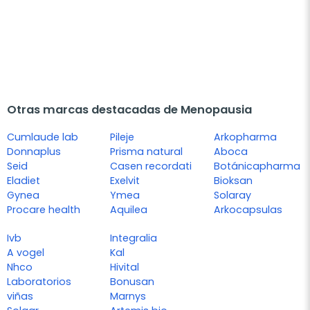
Otras marcas destacadas de Menopausia
Cumlaude lab
Pileje
Arkopharma
Donnaplus
Prisma natural
Aboca
Seid
Casen recordati
Botánicapharma
Eladiet
Exelvit
Bioksan
Gynea
Ymea
Solaray
Procare health
Aquilea
Arkocapsulas
Ivb
Integralia
A vogel
Kal
Nhco
Hivital
Laboratorios
Bonusan
viñas
Marnys