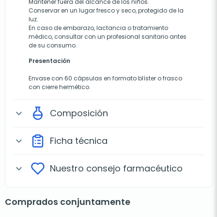
Mantener fuera del alcance de los niños.
Conservar en un lugar fresco y seco, protegido de la
luz.
En caso de embarazo, lactancia o tratamiento
médico, consultar con un profesional sanitario antes
de su consumo.
Presentación
Envase con 60 cápsulas en formato blíster o frasco
con cierre hermético.
Composición
expand_more
Ficha técnica
expand_more
Nuestro consejo farmacéutico
expand_more
Comprados conjuntamente