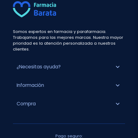
Somos expertos en farmacia y parafarmacia.
Trabajamos para las mejores marcas. Nuestra mayor
prioridad es la atención personalizada a nuestros
clientes.
expand_more
¿Necesitas ayuda?
expand_more
Información
expand_more
Compra
Pago seguro: