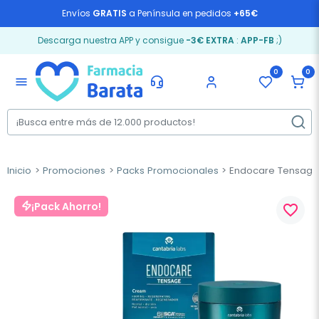
Envíos
GRATIS
a Península en pedidos
+65€
Descarga nuestra APP y consigue
-3€ EXTRA
:
APP-FB
;)
0
0
menu
Inicio
Promociones
Packs Promocionales
Endocare Tensage 
¡Pack Ahorro!
favorite_border