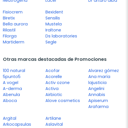
Neutrogena
Lacer
Dr arturo alba
Fisiocrem
Bexident
Biretix
Sensilis
Bella aurora
Mustela
Rilastil
Iraltone
Filorga
Ds laboratories
Martiderm
Segle
Otras marcas destacadas de Promociones
100 natural
Acofar
Alvarez gómez
5punto5
Acorelle
Ana maría
A vogel
Activ ozone
lajusticia
A-derma
Activa
Angelini
Abenula
Airbiotic
Annabis
Aboca
Alove cosmetics
Apiserum
Arafarma
Argital
Artilane
Arkocapsulas
Aslavital