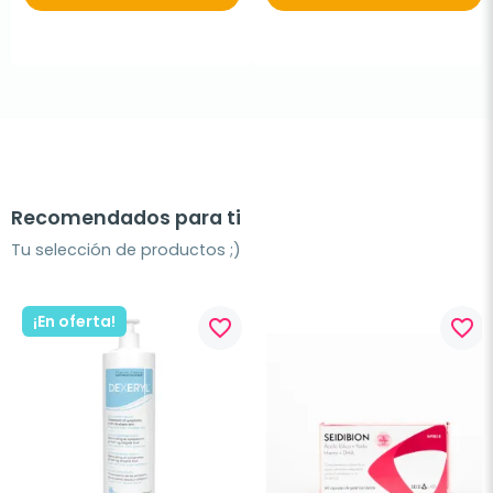
Recomendados para ti
Tu selección de productos ;)
¡En oferta!
favorite_border
favorite_border