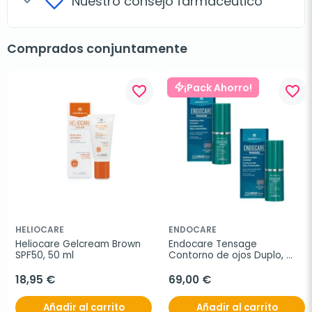
Nuestro consejo farmacéutico
expand_more
Comprados conjuntamente
¡Pack Ahorro!
favorite_border
favorite_border
HELIOCARE
ENDOCARE
Heliocare Gelcream Brown 
Endocare Tensage 
SPF50, 50 ml
Contorno de ojos Duplo, 
2x15 ml
18,95 €
69,00 €
Añadir al carrito
Añadir al carrito