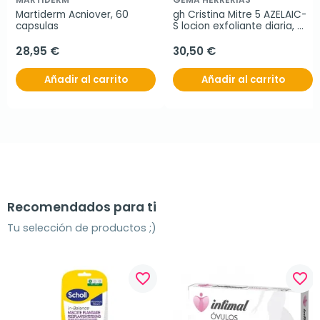
Martiderm Acniover, 60 
gh Cristina Mitre 5 AZELAIC-
capsulas
S locion exfoliante diaria, 
150 ml
28,95 €
30,50 €
Añadir al carrito
Añadir al carrito
Recomendados para ti
Tu selección de productos ;)
favorite_border
favorite_border