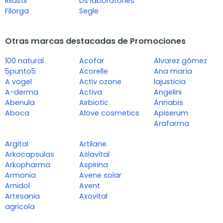
Rilastil
Ds laboratories
Filorga
Segle
Otras marcas destacadas de Promociones
100 natural
Acofar
Alvarez gómez
5punto5
Acorelle
Ana maría
A vogel
Activ ozone
lajusticia
A-derma
Activa
Angelini
Abenula
Airbiotic
Annabis
Aboca
Alove cosmetics
Apiserum
Arafarma
Argital
Artilane
Arkocapsulas
Aslavital
Arkopharma
Aspirina
Armonia
Avene solar
Arnidol
Avent
Artesania
Axovital
agricola