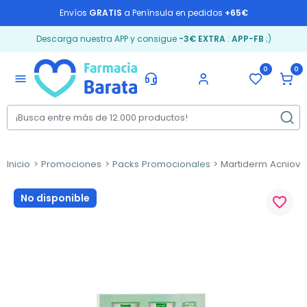
Envíos
GRATIS
a Península en pedidos
+65€
Descarga nuestra APP y consigue
-3€ EXTRA
:
APP-FB
;)
0
0
menu
Inicio
Promociones
Packs Promocionales
Martiderm Acniover
No disponible
favorite_border