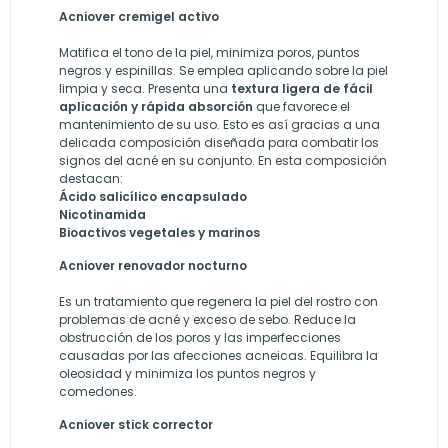
Acniover cremigel activo
Matifica el tono de la piel, minimiza poros, puntos
negros y espinillas. Se emplea aplicando sobre la piel
limpia y seca. P
resenta una
textura ligera de fácil
aplicación y rápida absorción
que favorece el
mantenimiento de su uso.
Esto es así gracias a una
delicada composición diseñada para combatir los
signos del acné en su conjunto. En esta composición
destacan:
Ácido salicílico encapsulado
Nicotinamida
Bioactivos vegetales y marinos
Acniover renovador nocturno
E
s un tratamiento que regenera la piel del rostro con
problemas de acné y exceso de sebo. Reduce la
obstrucción de los poros y las imperfecciones
causadas por las afecciones acneicas. Equilibra la
oleosidad y minimiza los puntos negros y
comedones.
Acniover stick corrector