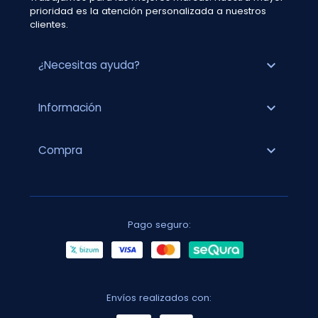
prioridad es la atención personalizada a nuestros
clientes.
expand_more
¿Necesitas ayuda?
expand_more
Información
expand_more
Compra
Pago seguro:
Envíos realizados con: