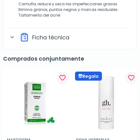
Camufla, reduce y seca las imperfecciones grasas.
Elimina granos, puntos negros y marcas residuales.
Tartamiento del acné.
Ficha técnica
expand_more
Comprados conjuntamente
Regalo
favorite_border
favorite_border
MARTIDERM
GEMA HERRERIAS