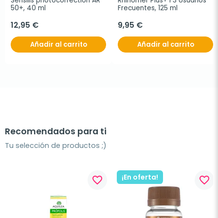
Sensilis photocorrection AR 
Rhinomer Plus+ F3 Usuarios 
50+, 40 ml
Frecuentes, 125 ml
12,95 €
9,95 €
Añadir al carrito
Añadir al carrito
Recomendados para ti
Tu selección de productos ;)
¡En oferta!
favorite_border
favorite_border