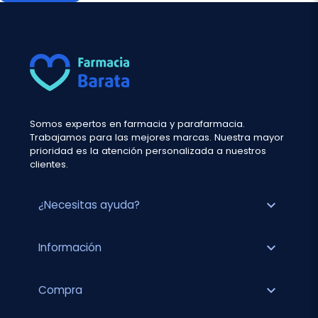
Somos expertos en farmacia y parafarmacia.
Trabajamos para las mejores marcas. Nuestra mayor
prioridad es la atención personalizada a nuestros
clientes.
expand_more
¿Necesitas ayuda?
expand_more
Información
expand_more
Compra