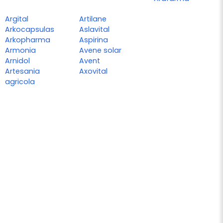
Argital
Artilane
Arkocapsulas
Aslavital
Arkopharma
Aspirina
Armonia
Avene solar
Arnidol
Avent
Artesania
Axovital
agricola