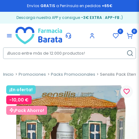
Envíos
GRATIS
a Península en pedidos
+65€
Descarga nuestra APP y consigue
-3€ EXTRA
:
APP-FB
;)
0
0
menu
Inicio
Promociones
Packs Promocionales
Sensilis Pack Eterna
¡En oferta!
favorite_border
-10,00 €
¡Pack Ahorro!