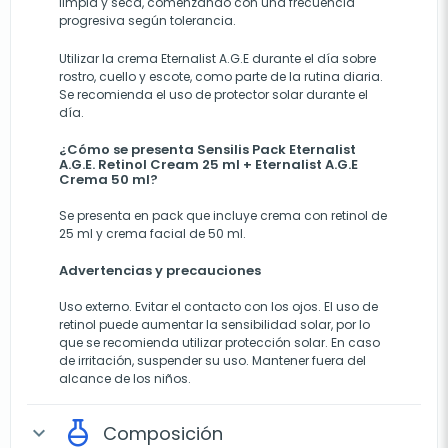
limpia y seca, comenzando con una frecuencia
progresiva según tolerancia.
Utilizar la crema Eternalist A.G.E durante el día sobre
rostro, cuello y escote, como parte de la rutina diaria.
Se recomienda el uso de protector solar durante el
día.
¿Cómo se presenta Sensilis Pack Eternalist
A.G.E. Retinol Cream 25 ml + Eternalist A.G.E
Crema 50 ml?
Se presenta en pack que incluye crema con retinol de
25 ml y crema facial de 50 ml.
Advertencias y precauciones
Uso externo. Evitar el contacto con los ojos. El uso de
retinol puede aumentar la sensibilidad solar, por lo
que se recomienda utilizar protección solar. En caso
de irritación, suspender su uso. Mantener fuera del
alcance de los niños.
Composición
expand_more