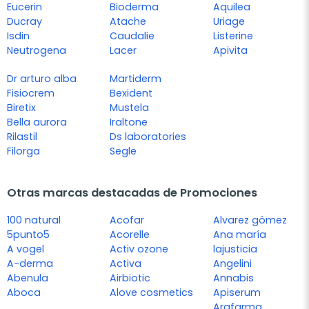
Eucerin
Bioderma
Aquilea
Ducray
Atache
Uriage
Isdin
Caudalie
Listerine
Neutrogena
Lacer
Apivita
Dr arturo alba
Martiderm
Fisiocrem
Bexident
Biretix
Mustela
Bella aurora
Iraltone
Rilastil
Ds laboratories
Filorga
Segle
Otras marcas destacadas de Promociones
100 natural
Acofar
Alvarez gómez
5punto5
Acorelle
Ana maría
A vogel
Activ ozone
lajusticia
A-derma
Activa
Angelini
Abenula
Airbiotic
Annabis
Aboca
Alove cosmetics
Apiserum
Arafarma