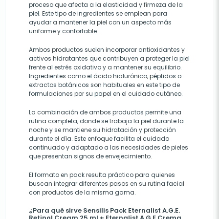
proceso que afecta a la elasticidad y firmeza de la
piel. Este tipo de ingredientes se emplean para
ayudar a mantener la piel con un aspecto más
uniforme y confortable.
Ambos productos suelen incorporar antioxidantes y
activos hidratantes que contribuyen a proteger la piel
frente al estrés oxidativo y a mantener su equilibrio.
Ingredientes como el ácido hialurónico, péptidos o
extractos botánicos son habituales en este tipo de
formulaciones por su papel en el cuidado cutáneo.
La combinación de ambos productos permite una
rutina completa, donde se trabaja la piel durante la
noche y se mantiene su hidratación y protección
durante el día. Este enfoque facilita el cuidado
continuado y adaptado a las necesidades de pieles
que presentan signos de envejecimiento.
El formato en pack resulta práctico para quienes
buscan integrar diferentes pasos en su rutina facial
con productos de la misma gama.
¿Para qué sirve Sensilis Pack Eternalist A.G.E.
Retinol Cream 25 ml + Eternalist A.G.E Crema