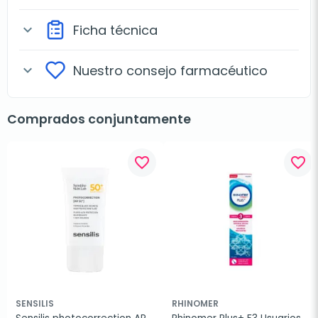
Ficha técnica
expand_more
Nuestro consejo farmacéutico
expand_more
Comprados conjuntamente
favorite_border
favorite_border
SENSILIS
RHINOMER