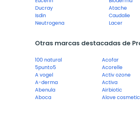
Eucerin
Bioderma
Ducray
Atache
Isdin
Caudalie
Neutrogena
Lacer
Otras marcas destacadas de P
100 natural
Acofar
5punto5
Acorelle
A vogel
Activ ozone
A-derma
Activa
Abenula
Airbiotic
Aboca
Alove cosmetic