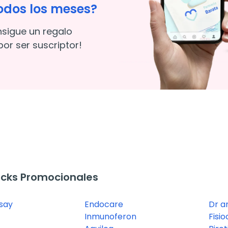
odos los meses?
nsigue un regalo
or ser suscriptor!
cks Promocionales
say
Endocare
Dr a
Inmunoferon
Fisi