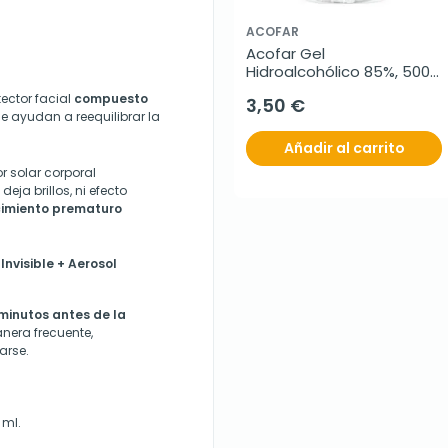
ACOFAR
Acofar Gel 
Hidroalcohólico 85%, 500 
ml
tector facial
compuesto
3,50 €
e ayudan a reequilibrar la
Añadir al carrito
or solar corporal
ja brillos, ni efecto
ecimiento prematuro
nvisible + Aerosol
minutos antes de la
nera frecuente,
arse.
 ml.