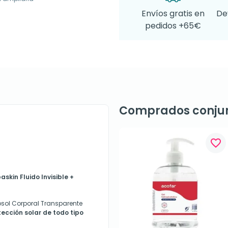
Envíos gratis en
De
pedidos +65€
Comprados conju
favorite_border
skin Fluido Invisible +
osol Corporal Transparente
tección solar de todo tipo