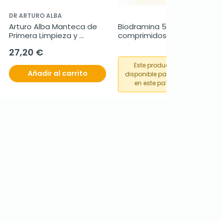
DR ARTURO ALBA
Arturo Alba Manteca de 
Biodramina 50 mg, 12 
Primera Limpieza y 
comprimidos
Desmaquillante a la 
27,20 €
Resina de Pimentón, 125 
ml
Este producto no está
Añadir al carrito
disponible para su compra
en este país o región.