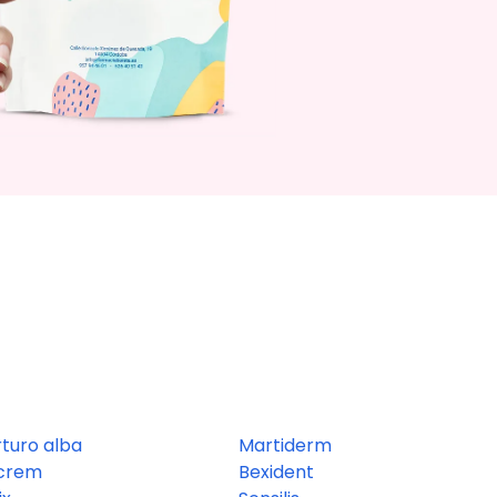
rturo alba
Martiderm
ocrem
Bexident