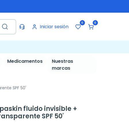
0
0
Iniciar sesión
Medicamentos
Nuestras
marcas
arente SPF 50'
skin fluido invisible +
ransparente SPF 50'