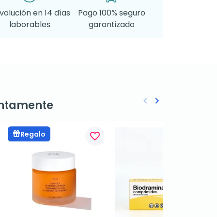
volución en 14 días
Pago 100% seguro
laborables
garantizado
keyboard_arrow_left
keyboard_arrow_right
ntamente
Anterior
Siguiente
Regalo
favorite_border
favorite_border