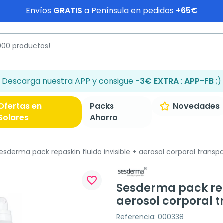
Envíos
GRATIS
a Península en pedidos
+65€
Descarga nuestra APP y consigue
-3€ EXTRA
:
APP-FB
;)
Ofertas en
Packs
Novedades
Solares
Ahorro
esderma pack repaskin fluido invisible + aerosol corporal transp
favorite_border
Sesderma pack repa
aerosol corporal t
Referencia: 000338