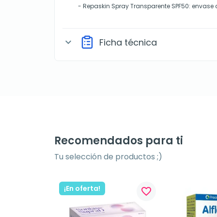
- Repaskin Spray Transparente SPF50: envase 
Ficha técnica
expand_more
Recomendados para ti
Tu selección de productos ;)
¡En oferta!
favorite_border