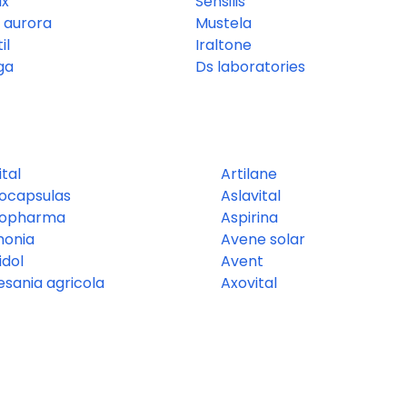
ix
Sensilis
a aurora
Mustela
il
Iraltone
ga
Ds laboratories
ital
Artilane
ocapsulas
Aslavital
kopharma
Aspirina
onia
Avene solar
idol
Avent
esania agricola
Axovital