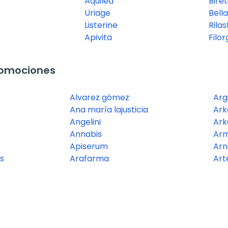
Aquilea
Biret
Uriage
Bell
Listerine
Rilast
Apivita
Filor
romociones
Alvarez gómez
Arg
Ana maría lajusticia
Ark
Angelini
Ar
Annabis
Arm
Apiserum
Arn
s
Arafarma
Art