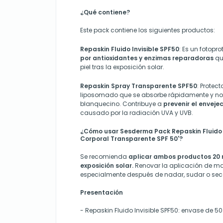
¿Qué contiene?
Este pack contiene los siguientes productos:
Repaskin Fluido Invisible SPF50
: Es un fotopro
por antioxidantes y enzimas reparadoras
qu
piel tras la exposición solar.
Repaskin Spray Transparente SPF50
: Protect
liposomado que se absorbe rápidamente y no de
blanquecino. Contribuye a
prevenir el envej
causado por la radiación UVA y UVB.
¿Cómo usar Sesderma Pack Repaskin Fluido I
Corporal Transparente SPF 50'?
Se recomienda
aplicar ambos productos 20 
exposición solar.
Renovar la aplicación de ma
especialmente después de nadar, sudar o sec
Presentación
- Repaskin Fluido Invisible SPF50: envase de 50