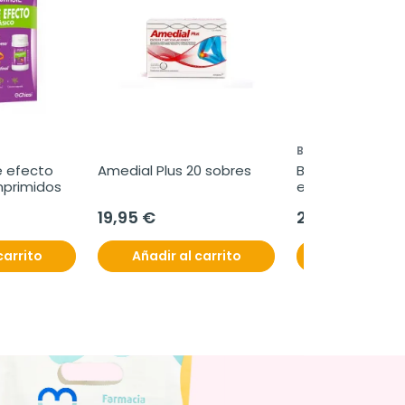
BAYER
e efecto 
Amedial Plus 20 sobres
Berocca Boost, 
mprimidos
efervescentes.
19,95 €
21,90 €
carrito
Añadir al carrito
Añadir al c