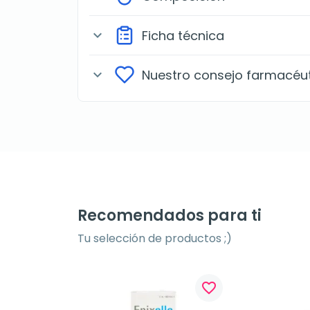
Ficha técnica
expand_more
Nuestro consejo farmacéu
expand_more
Recomendados para ti
Tu selección de productos ;)
favorite_border