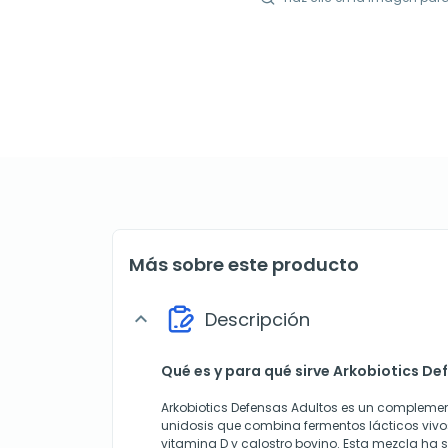
Más sobre este producto
Descripción
expand_more
Qué es y para qué sirve Arkobiotics De
Arkobiotics Defensas Adultos es un complemen
unidosis que combina fermentos lácticos vivos 
vitamina D y calostro bovino. Esta mezcla ha