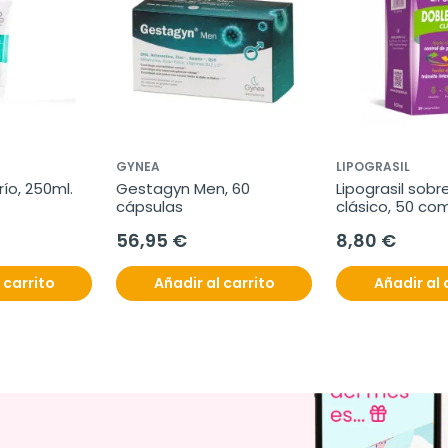
GYNEA
LIPOGRASIL
río, 250ml.
Gestagyn Men, 60 
Lipograsil sobr
cápsulas
clásico, 50 co
56,95 €
8,80 €
 carrito
Añadir al carrito
Añadir al 