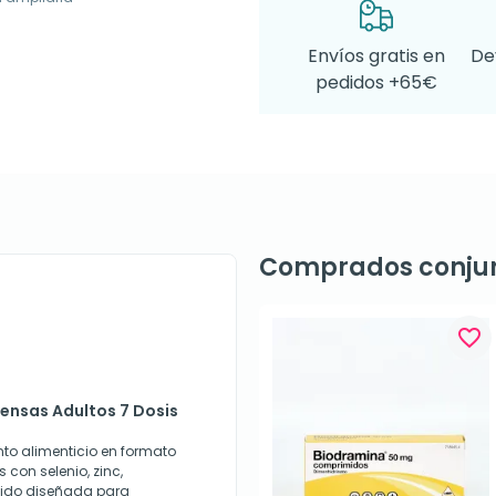
Envíos gratis en
De
pedidos +65€
Comprados conju
favorite_border
fensas Adultos 7 Dosis
to alimenticio en formato
con selenio, zinc,
 sido diseñada para