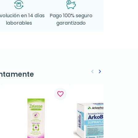
volución en 14 días
Pago 100% seguro
laborables
garantizado
keyboard_arrow_left
keyboard_arrow_right
ntamente
Anterior
Siguiente
favorite_border
favorite_border