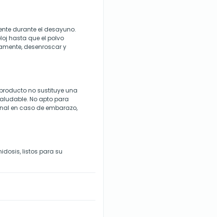
ente durante el desayuno.
eloj hasta que el polvo
samente, desenroscar y
 producto no sustituye una
saludable. No apto para
ional en caso de embarazo,
dosis, listos para su