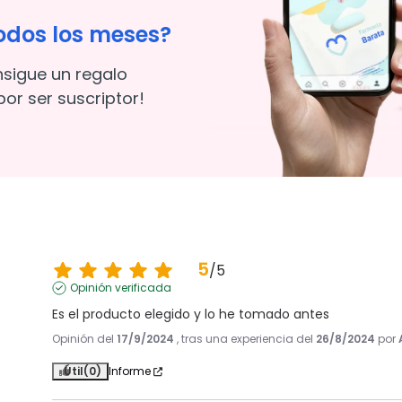
odos los meses?
nsigue un regalo
or ser suscriptor!
5
/
5
Opinión verificada
Es el producto elegido y lo he tomado antes
Opinión del
17/9/2024
, tras una experiencia del
26/8/2024
por
Útil
(0)
Informe