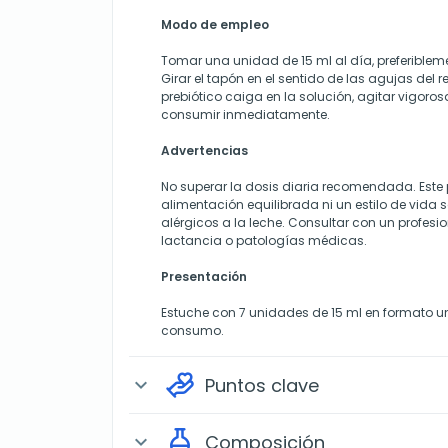
Modo de empleo
Tomar una unidad de 15 ml al día, preferiblem
Girar el tapón en el sentido de las agujas del r
prebiótico caiga en la solución, agitar vigoro
consumir inmediatamente.
Advertencias
No superar la dosis diaria recomendada. Este
alimentación equilibrada ni un estilo de vida 
alérgicos a la leche. Consultar con un profes
lactancia o patologías médicas.
Presentación
Estuche con 7 unidades de 15 ml en formato uni
consumo.
Puntos clave
expand_more
Composición
expand_more