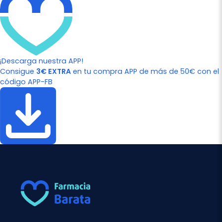
¡Descarga nuestra APP!
Consigue
3€ EXTRA
en tu compra APP de más de 50€ con el
código APP-FB