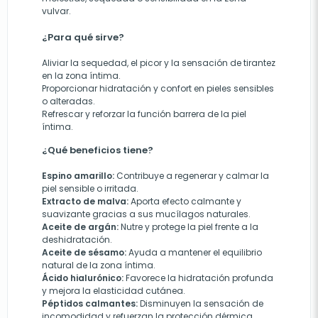
vulvar.
¿Para qué sirve?
Aliviar la sequedad, el picor y la sensación de tirantez
en la zona íntima.
Proporcionar hidratación y confort en pieles sensibles
o alteradas.
Refrescar y reforzar la función barrera de la piel
íntima.
¿Qué beneficios tiene?
Espino amarillo:
Contribuye a regenerar y calmar la
piel sensible o irritada.
Extracto de malva:
Aporta efecto calmante y
suavizante gracias a sus mucílagos naturales.
Aceite de argán:
Nutre y protege la piel frente a la
deshidratación.
Aceite de sésamo:
Ayuda a mantener el equilibrio
natural de la zona íntima.
Ácido hialurónico:
Favorece la hidratación profunda
y mejora la elasticidad cutánea.
Péptidos calmantes:
Disminuyen la sensación de
incomodidad y refuerzan la protección dérmica.