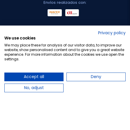
Envíos realizados con:
No lo decimos nosotros...
Privacy policy
We use cookies
¡Tu opinión es importante!
We may place these for analysis of our visitor data, to improve our
website, show personalised content and to give you a great website
experience. For more information about the cookies we use open the
settings.
Copyright © 2010-2026 Farmacia Barata S.L. Todos los
derechos reservados.
Accept all
Deny
No, adjust
Total:
26,58 €
−
+
Añadir al carrito