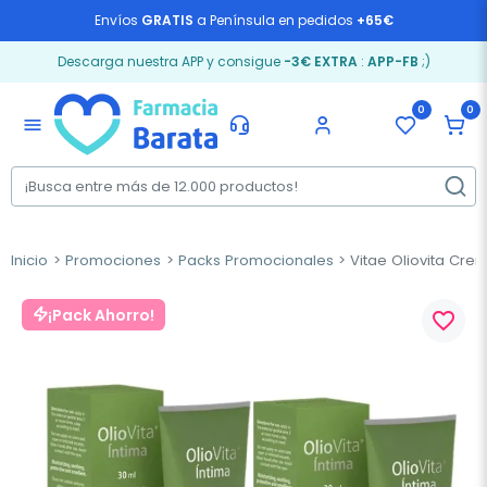
Envíos
GRATIS
a Península en pedidos
+65€
Descarga nuestra APP y consigue
-3€ EXTRA
:
APP-FB
;)
0
0
menu
Inicio
Promociones
Packs Promocionales
Vitae Oliovita Crem
¡Pack Ahorro!
favorite_border