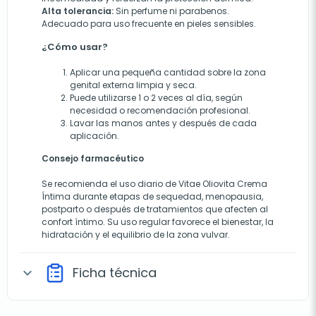
Alta tolerancia:
Sin perfume ni parabenos.
Adecuado para uso frecuente en pieles sensibles.
¿Cómo usar?
Aplicar una pequeña cantidad sobre la zona
genital externa limpia y seca.
Puede utilizarse 1 o 2 veces al día, según
necesidad o recomendación profesional.
Lavar las manos antes y después de cada
aplicación.
Consejo farmacéutico
Se recomienda el uso diario de Vitae Oliovita Crema
Íntima durante etapas de sequedad, menopausia,
postparto o después de tratamientos que afecten al
confort íntimo. Su uso regular favorece el bienestar, la
hidratación y el equilibrio de la zona vulvar.
Ficha técnica
expand_more