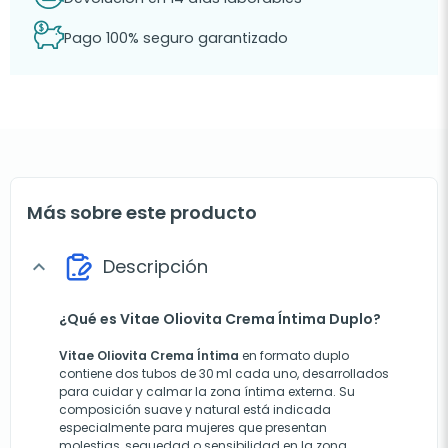
Pago 100% seguro garantizado
Más sobre este producto
Descripción
expand_more
¿Qué es Vitae Oliovita Crema Íntima Duplo?
Vitae Oliovita Crema Íntima
en formato duplo
contiene dos tubos de 30 ml cada uno, desarrollados
para cuidar y calmar la zona íntima externa. Su
composición suave y natural está indicada
especialmente para mujeres que presentan
molestias, sequedad o sensibilidad en la zona