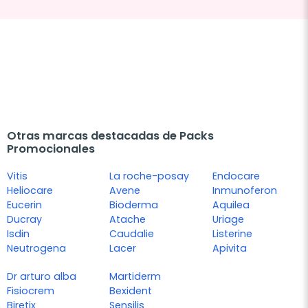
Otras marcas destacadas de Packs
Promocionales
Vitis
La roche-posay
Endocare
Heliocare
Avene
Inmunoferon
Eucerin
Bioderma
Aquilea
Ducray
Atache
Uriage
Isdin
Caudalie
Listerine
Neutrogena
Lacer
Apivita
Dr arturo alba
Martiderm
Fisiocrem
Bexident
Biretix
Sensilis