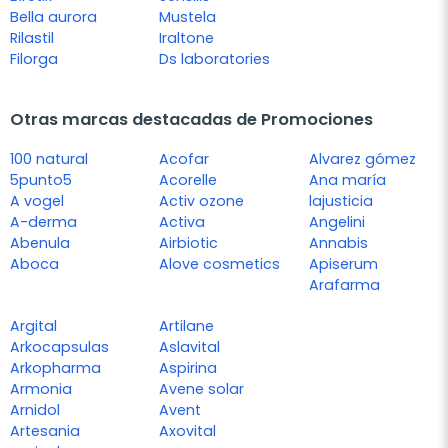
Bella aurora
Mustela
Rilastil
Iraltone
Filorga
Ds laboratories
Otras marcas destacadas de Promociones
100 natural
Acofar
Alvarez gómez
5punto5
Acorelle
Ana maría
A vogel
Activ ozone
lajusticia
A-derma
Activa
Angelini
Abenula
Airbiotic
Annabis
Aboca
Alove cosmetics
Apiserum
Arafarma
Argital
Artilane
Arkocapsulas
Aslavital
Arkopharma
Aspirina
Armonia
Avene solar
Arnidol
Avent
Artesania
Axovital