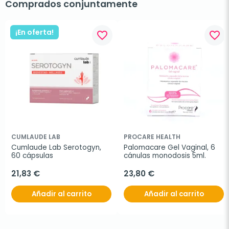
Comprados conjuntamente
¡En oferta!
favorite_border
favorite_border
CUMLAUDE LAB
PROCARE HEALTH
Cumlaude Lab Serotogyn, 
Palomacare Gel Vaginal, 6 
60 cápsulas
cánulas monodosis 5ml.
21,83 €
23,80 €
Añadir al carrito
Añadir al carrito