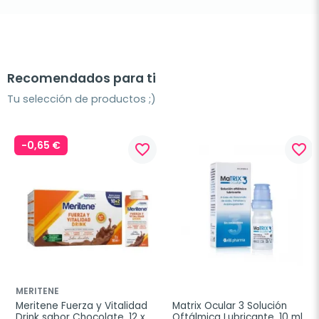
Recomendados para ti
Tu selección de productos ;)
-0,65 €
favorite_border
favorite_border
MERITENE
Meritene Fuerza y Vitalidad 
Matrix Ocular 3 Solución 
Drink sabor Chocolate, 12 x 
Oftálmica Lubricante, 10 ml