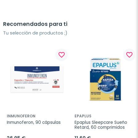
Recomendados para ti
Tu selección de productos ;)
favorite_border
favorite_border
INMUNOFERON
EPAPLUS
Inmunoferon, 90 cápsulas
Epaplus Sleepcare Sueño 
Retard, 60 comprimidos