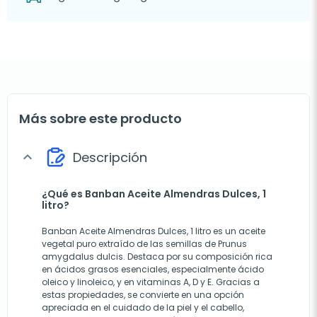
Más sobre este producto
Descripción
expand_more
¿Qué es Banban Aceite Almendras Dulces, 1
litro?
Banban Aceite Almendras Dulces, 1 litro es un aceite
vegetal puro extraído de las semillas de Prunus
amygdalus dulcis. Destaca por su composición rica
en ácidos grasos esenciales, especialmente ácido
oleico y linoleico, y en vitaminas A, D y E. Gracias a
estas propiedades, se convierte en una opción
apreciada en el cuidado de la piel y el cabello,