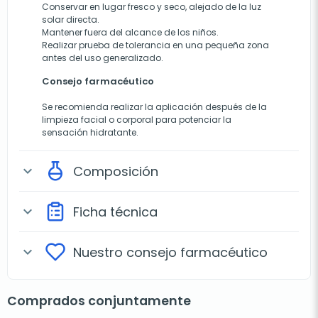
Conservar en lugar fresco y seco, alejado de la luz
solar directa.
Mantener fuera del alcance de los niños.
Realizar prueba de tolerancia en una pequeña zona
antes del uso generalizado.
Consejo farmacéutico
Se recomienda realizar la aplicación después de la
limpieza facial o corporal para potenciar la
sensación hidratante.
Composición
expand_more
Ficha técnica
expand_more
Nuestro consejo farmacéutico
expand_more
Comprados conjuntamente