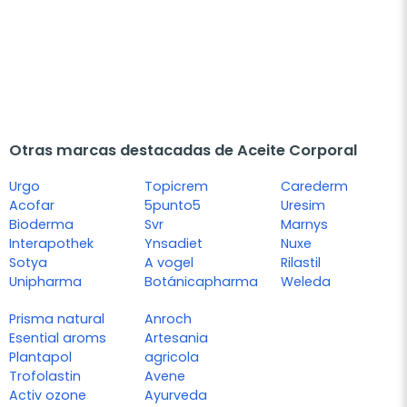
Otras marcas destacadas de Aceite Corporal
Urgo
Topicrem
Carederm
Acofar
5punto5
Uresim
Bioderma
Svr
Marnys
Interapothek
Ynsadiet
Nuxe
Sotya
A vogel
Rilastil
Unipharma
Botánicapharma
Weleda
Prisma natural
Anroch
Esential aroms
Artesania
Plantapol
agricola
Trofolastin
Avene
Activ ozone
Ayurveda