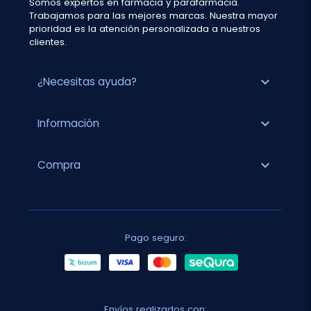
Somos expertos en farmacia y parafarmacia.
Trabajamos para las mejores marcas. Nuestra mayor
prioridad es la atención personalizada a nuestros
clientes.
expand_more
¿Necesitas ayuda?
expand_more
Información
expand_more
Compra
Pago seguro:
Envíos realizados con: