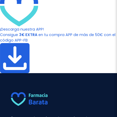
¡Descarga nuestra APP!
Consigue
3€ EXTRA
en tu compra APP de más de 50€ con el
código APP-FB