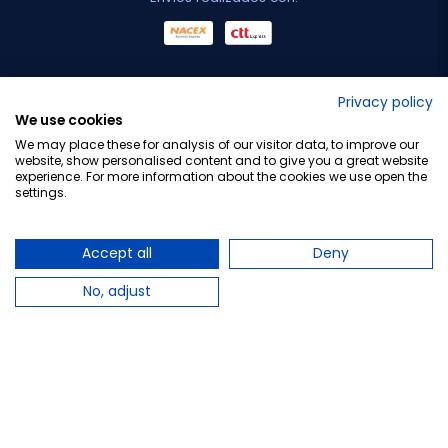
No lo decimos nosotros...
Privacy policy
We use cookies
¡Tu opinión es importante!
We may place these for analysis of our visitor data, to improve our
website, show personalised content and to give you a great website
experience. For more information about the cookies we use open the
settings.
Copyright © 2010-2026 Farmacia Barata S.L. Todos los
derechos reservados.
Accept all
Deny
No, adjust
Total:
14,00 €
−
+
Añadir al carrito