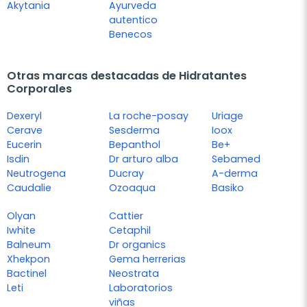
Akytania
Ayurveda
autentico
Benecos
Otras marcas destacadas de Hidratantes
Corporales
Dexeryl
La roche-posay
Uriage
Cerave
Sesderma
Ioox
Eucerin
Bepanthol
Be+
Isdin
Dr arturo alba
Sebamed
Neutrogena
Ducray
A-derma
Caudalie
Ozoaqua
Basiko
Olyan
Cattier
Iwhite
Cetaphil
Balneum
Dr organics
Xhekpon
Gema herrerias
Bactinel
Neostrata
Leti
Laboratorios
viñas