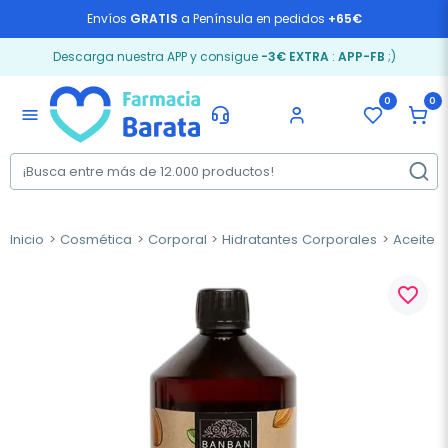
Envíos
GRATIS
a Península en pedidos
+65€
Descarga nuestra APP y consigue
-3€ EXTRA
:
APP-FB
;)
0
0
menu
Inicio
Cosmética
Corporal
Hidratantes Corporales
Aceite 
favorite_border