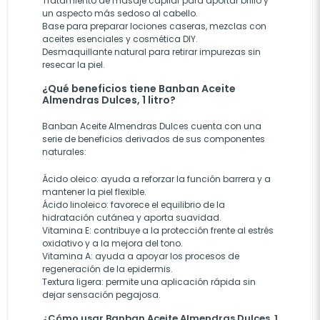
Tratamiento de masaje capilar para aportar brillo y
un aspecto más sedoso al cabello.
Base para preparar lociones caseras, mezclas con
aceites esenciales y cosmética DIY.
Desmaquillante natural para retirar impurezas sin
resecar la piel.
¿Qué beneficios tiene Banban Aceite
Almendras Dulces, 1 litro?
Banban Aceite Almendras Dulces cuenta con una
serie de beneficios derivados de sus componentes
naturales:
Ácido oleico: ayuda a reforzar la función barrera y a
mantener la piel flexible.
Ácido linoleico: favorece el equilibrio de la
hidratación cutánea y aporta suavidad.
Vitamina E: contribuye a la protección frente al estrés
oxidativo y a la mejora del tono.
Vitamina A: ayuda a apoyar los procesos de
regeneración de la epidermis.
Textura ligera: permite una aplicación rápida sin
dejar sensación pegajosa.
¿Cómo usar Banban Aceite Almendras Dulces, 1