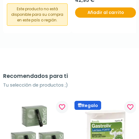
42,95 €
Este producto no está
Añadir al carrito
disponible para su compra
en este país o región.
Recomendados para ti
Tu selección de productos ;)
Regalo
favorite_border
favorite_border