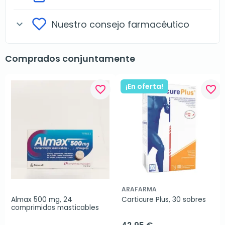
Nuestro consejo farmacéutico
expand_more
Comprados conjuntamente
¡En oferta!
favorite_border
favorite_border
ARAFARMA
Almax 500 mg, 24 
Carticure Plus, 30 sobres
comprimidos masticables