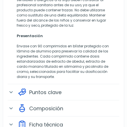
profesional sanitario antes de su uso, ya que el
producto puede contener trazas. No debe utilizarse
como sustituto de una dieta equilibrada. Mantener
fuera del alcance de los niños y conservar en lugar
fresco y seco, protegido de la luz.
Presentación
Envase con 90 comprimidos en blíster protegido con
lámina de aluminio para preservar la calidad de los
ingredientes. Cada comprimido contiene dosis
estandarizadas de extracto de abedul, extracto de
cardo mariano titulado en silimarina y picolinato de
cromo, seleccionados para facilitar su dosificación
diaria y su transporte.
Puntos clave
expand_more
Composición
expand_more
Ficha técnica
expand_more