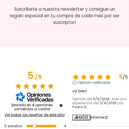
Suscríbete a nuestra newsletter y consigue un
regalo especial en tu compra de cada mes por ser
suscriptor!
5
5
/
5
/
5
Opinión verificada
va bien
Opinión del
5/5/2026
, tras una
experiencia del
3/4/2026
por
Basado en
4
opiniones
Pedro D.
sometidas a control
Ver todas las reseñas de este sitio
Útil
(0)
Informe
5
estrellas
4