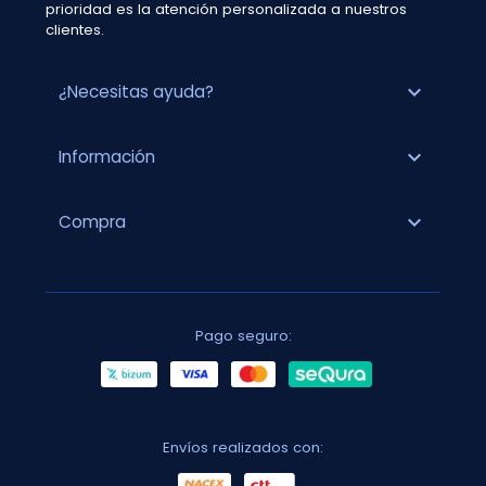
prioridad es la atención personalizada a nuestros
clientes.
expand_more
¿Necesitas ayuda?
expand_more
Información
expand_more
Compra
Pago seguro:
Envíos realizados con: