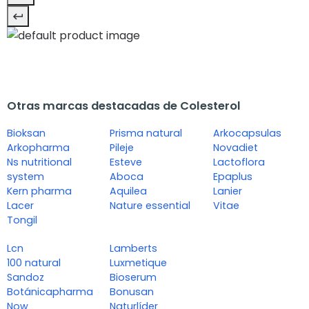
Otras marcas destacadas de Colesterol
Bioksan
Prisma natural
Arkocapsulas
Arkopharma
Pileje
Novadiet
Ns nutritional
Esteve
Lactoflora
system
Aboca
Epaplus
Kern pharma
Aquilea
Lanier
Lacer
Nature essential
Vitae
Tongil
Lcn
Lamberts
100 natural
Luxmetique
Sandoz
Bioserum
Botánicapharma
Bonusan
Now
Naturlíder