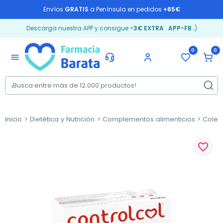
Envíos
GRATIS
a Península en pedidos
+65€
Descarga nuestra APP y consigue
-3€ EXTRA
:
APP-FB
;)
0
0
menu
Inicio
Dietética y Nutrición
Complementos alimenticios
Coles
favorite_border