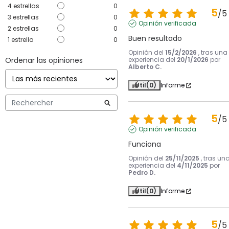
4
estrellas
0
5
/
5
3
estrellas
0
Opinión verificada
2
estrellas
0
Buen resultado
1
estrella
0
Opinión del
15/2/2026
, tras una
Ordenar las opiniones
experiencia del
20/1/2026
por
Alberto C.
Útil
(0)
Informe
5
/
5
Opinión verificada
Funciona
Opinión del
25/11/2025
, tras un
experiencia del
4/11/2025
por
Pedro D.
Útil
(0)
Informe
5
/
5