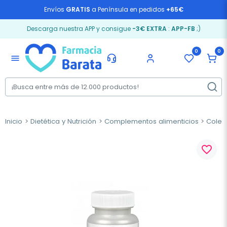
Envíos
GRATIS
a Península en pedidos
+65€
Descarga nuestra APP y consigue
-3€ EXTRA
:
APP-FB
;)
0
0
menu
Inicio
Dietética y Nutrición
Complementos alimenticios
Coles
favorite_border