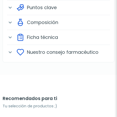
Puntos clave
expand_more
Composición
expand_more
Ficha técnica
expand_more
Nuestro consejo farmacéutico
expand_more
Recomendados para ti
Tu selección de productos ;)