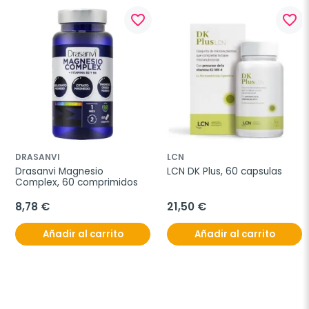
favorite_border
favorite_border
DRASANVI
LCN
Drasanvi Magnesio 
LCN DK Plus, 60 capsulas
Complex, 60 comprimidos
8,78 €
21,50 €
Añadir al carrito
Añadir al carrito