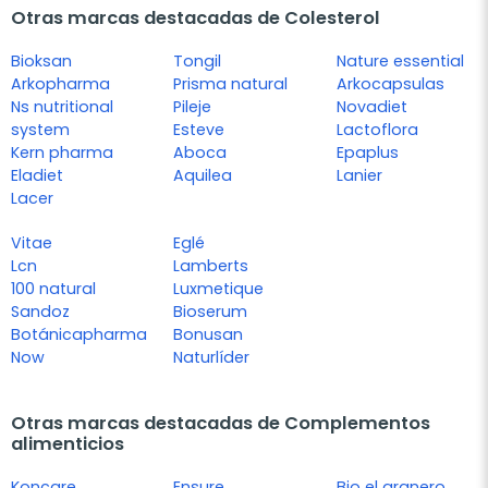
Otras marcas destacadas de Colesterol
Bioksan
Tongil
Nature essential
Arkopharma
Prisma natural
Arkocapsulas
Ns nutritional
Pileje
Novadiet
system
Esteve
Lactoflora
Kern pharma
Aboca
Epaplus
Eladiet
Aquilea
Lanier
Lacer
Vitae
Eglé
Lcn
Lamberts
100 natural
Luxmetique
Sandoz
Bioserum
Botánicapharma
Bonusan
Now
Naturlíder
Otras marcas destacadas de Complementos
alimenticios
Koncare
Ensure
Bio el granero