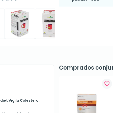
Comprados conju
favorite_border
iet Vigila Colesterol,