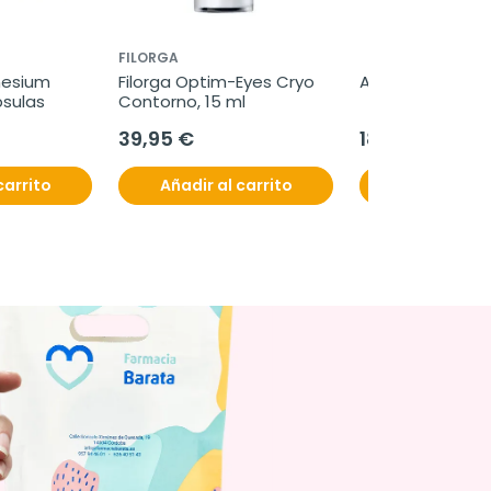
FILORGA
esium 
Filorga Optim-Eyes Cryo 
Alegron, 30 com
psulas
Contorno, 15 ml
39,95 €
18,95 €
carrito
Añadir al carrito
Añadir al c