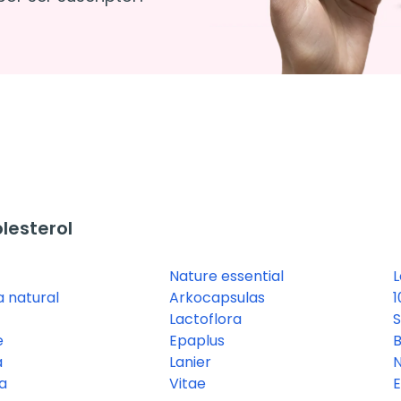
lesterol
Nature essential
L
a natural
Arkocapsulas
1
Lactoflora
e
Epaplus
a
Lanier
ea
Vitae
E