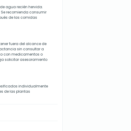
l de agua recién hervida.
s. Se recomienda consumir
espués de las comidas
ener fuera del alcance de
 lactancia sin consultar a
ento con medicamentos o
a solicitar asesoramiento
dosificados individualmente
es de las plantas