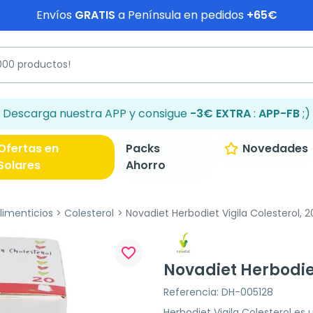
Envíos
GRATIS
a Península en pedidos
+65€
Descarga nuestra APP y consigue
-3€ EXTRA
:
APP-FB
;)
Ofertas en
Packs
Novedades
Solares
Ahorro
imenticios
Colesterol
Novadiet Herbodiet Vigila Colesterol, 20
favorite_border
Novadiet Herbodiet 
Referencia: DH-005128
Herbodiet Vigila Colesterol es