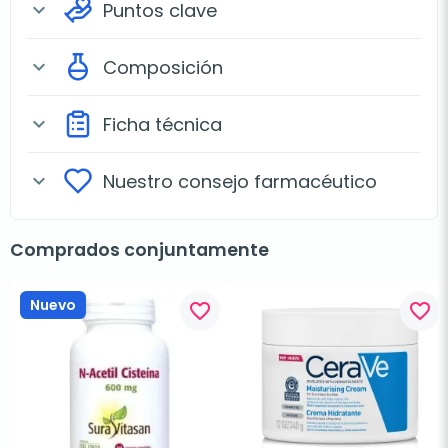
Puntos clave
expand_more
Composición
expand_more
Ficha técnica
expand_more
Nuestro consejo farmacéutico
expand_more
Comprados conjuntamente
Nuevo
favorite_border
favorite_border