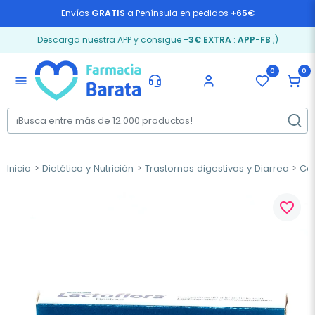
Envíos
GRATIS
a Península en pedidos
+65€
Descarga nuestra APP y consigue
-3€ EXTRA
:
APP-FB
;)
0
0
menu
Inicio
Dietética y Nutrición
Trastornos digestivos y Diarrea
Col
favorite_border