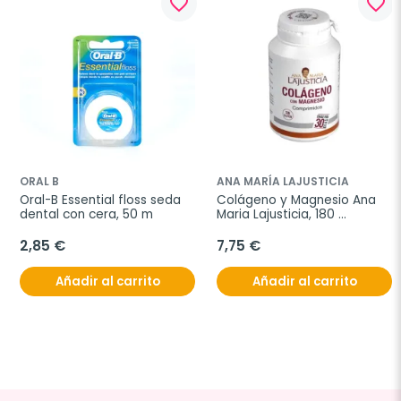
favorite_border
favorite_border
ORAL B
ANA MARÍA LAJUSTICIA
Oral-B Essential floss seda 
Colágeno y Magnesio Ana 
dental con cera, 50 m
Maria Lajusticia, 180 
comprimidos
2,85 €
7,75 €
Añadir al carrito
Añadir al carrito