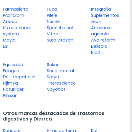
Farmasierra
Fuca
Integralia
Pranarom
Pileje
Suplementos
Aboca
Nestlé
zeus
Ns nutritional
Specchiasol
Artesania
system
Vitae
agricola
Mayla
Sura vitasan
Avd reform
Esi
Bellsola
Bio3
Equisalud
Sakai
Erlingen
Soria natural
Esi - trepat diet
Sotya
Kijimea
Therascience
Naturlíder
Vbyotics
Pinisan
Otras marcas destacadas de Trastornos
digestivos y Diarrea
Koncare
Hifas da terra
Kal