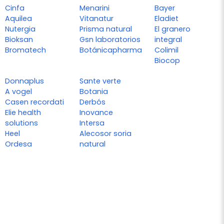
Cinfa
Menarini
Bayer
Aquilea
Vitanatur
Eladiet
Nutergia
Prisma natural
El granero
Bioksan
Gsn laboratorios
integral
Bromatech
Botánicapharma
Colimil
Biocop
Donnaplus
Sante verte
A vogel
Botania
Casen recordati
Derbós
Elie health
Inovance
solutions
Intersa
Heel
Alecosor soria
Ordesa
natural