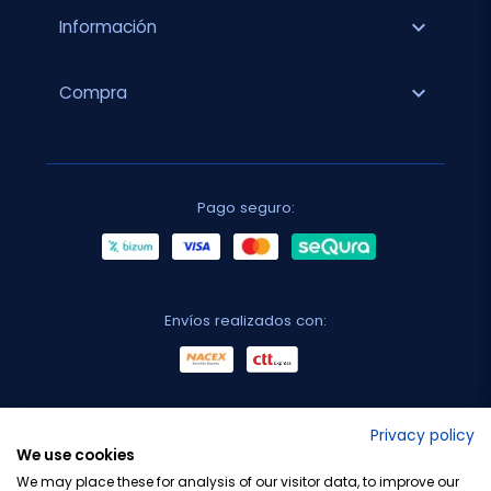
expand_more
Información
expand_more
Compra
Pago seguro:
Envíos realizados con:
No lo decimos nosotros...
Privacy policy
We use cookies
¡Tu opinión es importante!
We may place these for analysis of our visitor data, to improve our