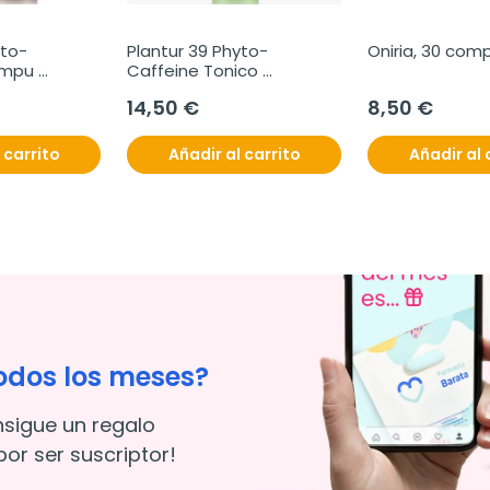
yto-
Plantur 39 Phyto-
Oniria, 30 com
mpu 
Caffeine Tonico 
llo 
Anticaída, 200 ml
14,50 €
8,50 €
l
 carrito
Añadir al carrito
Añadir al 
odos los meses?
nsigue un regalo
or ser suscriptor!