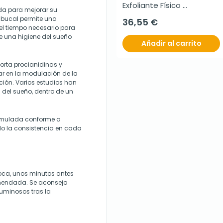
Exfoliante Físico 
da para mejorar su
Renovador, 50 g
n bucal permite una
36,55 €
el tiempo necesario para
de una higiene del sueño
Añadir al carrito
orta procianidinas y
r en la modulación de la
ción. Varios estudios han
 del sueño, dentro de un
ormulada conforme a
do la consistencia en cada
boca, unos minutos antes
omendada. Se aconseja
luminosos tras la