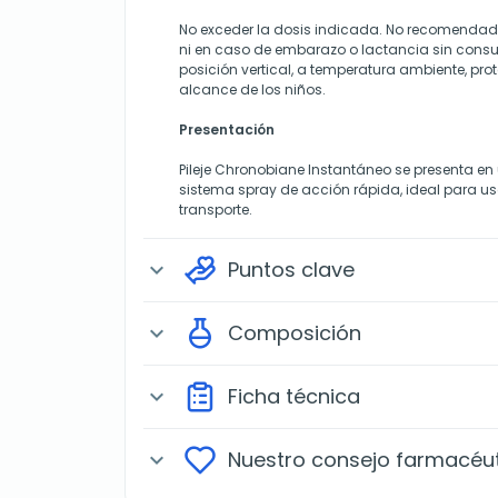
No exceder la dosis indicada. No recomendad
ni en caso de embarazo o lactancia sin cons
posición vertical, a temperatura ambiente, prot
alcance de los niños.
Presentación
Pileje Chronobiane Instantáneo se presenta en
sistema spray de acción rápida, ideal para 
transporte.
Puntos clave
expand_more
Composición
expand_more
Ficha técnica
expand_more
Nuestro consejo farmacéu
expand_more