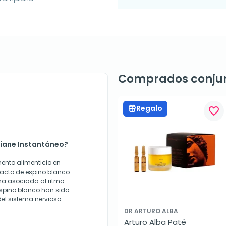
Comprados conju
Regalo
favorite_border
biane Instantáneo?
ento alimenticio en
racto de espino blanco
na asociada al ritmo
espino blanco han sido
del sistema nervioso.
DR ARTURO ALBA
Arturo Alba Paté 