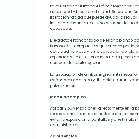
La melatonina utilizada está microencapsula
estabilidad y biodisponibilidad. Su aplicació
liberación rápida que puede ayudar a reducir 
iniciar el descanso nocturno, siempre dentro 
adecuada.
El extracto estandarizado de espino blanco ap
flavonoides, compuestos que pueden participa
actividad nerviosa y en la sensación de relaja
explorado su efecto sobre la calidad percibida
contexto de hábito regular.
La asociación de ambos ingredientes está f
estándares de pureza y titulación, garantizan
pulverización.
Modo de empleo
Aplicar 2 pulverizaciones directamente en la 
de acostarse. No superar la dosis diaria rec
evitar la exposición a pantallas y a estímulos 
administración.
Advertencias