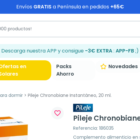
Envíos
GRATIS
a Península en pedidos
+65€
Descarga nuestra APP y consigue
-3€ EXTRA
:
APP-FB
;)
Ofertas en
Packs
Novedades
Solares
Ahorro
ra dormir
Pileje Chronobiane Instantáneo, 20 ml.
favorite_border
Pileje Chronobiane
Referencia: 186035
Complemento alimenticio en s