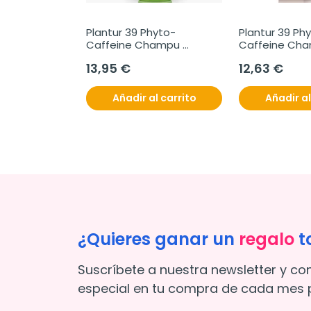
ine 
Plantur 39 Phyto-
Plantur 39 Ph
 Efecto, 
Caffeine Champu 
Caffeine Cha
Anticaida Champu 
Anticaida Cabe
13,95 €
12,63 €
Anticaida Cabellos Finos, 
Oscuro, 250 m
250 ml
l carrito
Añadir al carrito
Añadir al
¿Quieres ganar un
regalo
t
Suscríbete a nuestra newsletter y co
especial en tu compra de cada mes p