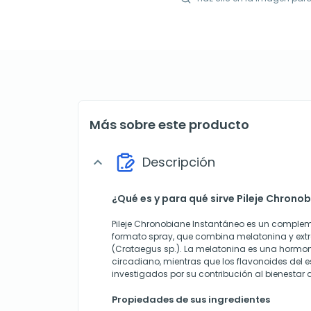
Más sobre este producto
Descripción
expand_more
¿Qué es y para qué sirve Pileje Chrono
Pileje Chronobiane Instantáneo es un complem
formato spray, que combina melatonina y ext
(Crataegus sp.). La melatonina es una hormo
circadiano, mientras que los flavonoides del 
investigados por su contribución al bienestar 
Propiedades de sus ingredientes