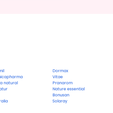
il
Dormax
nicapharma
Vitae
a natural
Pranarom
atur
Nature essential
Bonusan
ralia
Solaray