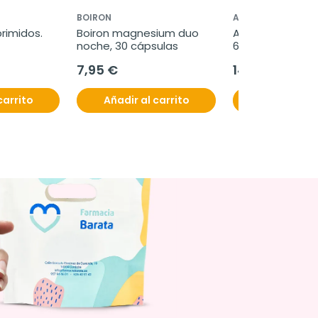
BOIRON
AQUILEA
primidos.
Boiron magnesium duo 
Aquilea Sueño c
noche, 30 cápsulas
60 comprimidos
7,95 €
14,96 €
19,95 €
carrito
Añadir al carrito
Añadir al c