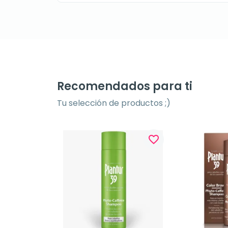
Recomendados para ti
Tu selección de productos ;)
favorite_border
favorite_border