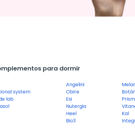
omplementos para dormir
Angelini
Melam
tional system
Obire
Botá
e lab
Esi
Prism
asol
Nutergia
Vitan
Heel
Kal
Bio3
Integ