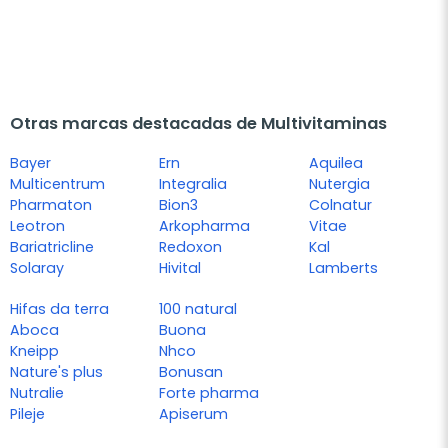
Otras marcas destacadas de Multivitaminas
Bayer
Ern
Aquilea
Multicentrum
Integralia
Nutergia
Pharmaton
Bion3
Colnatur
Leotron
Arkopharma
Vitae
Bariatricline
Redoxon
Kal
Solaray
Hivital
Lamberts
Hifas da terra
100 natural
Aboca
Buona
Kneipp
Nhco
Nature's plus
Bonusan
Nutralie
Forte pharma
Pileje
Apiserum