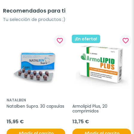
Recomendados para ti
Tu selección de productos ;)
¡En oferta!
favorite_border
favorite_border
NATALBEN
Natalben Supra. 30 capsulas
Armolipid Plus, 20 
comprimidos
15,95 €
13,75 €
Añadir al carrito
Añadir al carrito