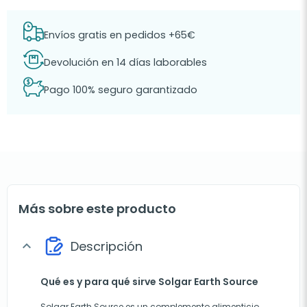
Envíos gratis en pedidos +65€
Devolución en 14 días laborables
Pago 100% seguro garantizado
Más sobre este producto
Descripción
expand_more
Qué es y para qué sirve Solgar Earth Source
Solgar Earth Source es un complemento alimenticio