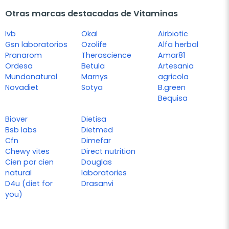
Otras marcas destacadas de Vitaminas
Ivb
Okal
Airbiotic
Gsn laboratorios
Ozolife
Alfa herbal
Pranarom
Therascience
Amar81
Ordesa
Betula
Artesania
Mundonatural
Marnys
agricola
Novadiet
Sotya
B.green
Bequisa
Biover
Dietisa
Bsb labs
Dietmed
Cfn
Dimefar
Chewy vites
Direct nutrition
Cien por cien
Douglas
natural
laboratories
D4u (diet for
Drasanvi
you)