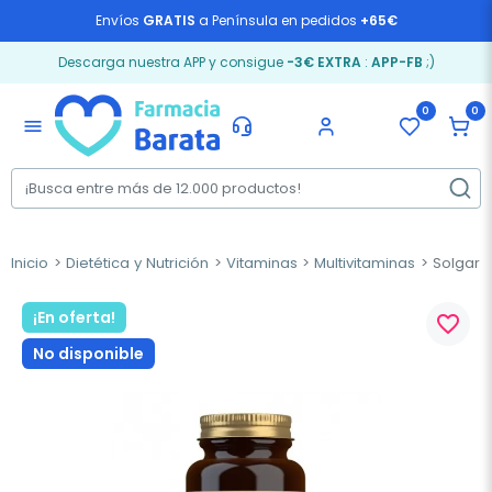
Envíos
GRATIS
a Península en pedidos
+65€
Descarga nuestra APP y consigue
-3€ EXTRA
:
APP-FB
;)
0
0
menu
Inicio
Dietética y Nutrición
Vitaminas
Multivitaminas
Solgar E
¡En oferta!
favorite_border
No disponible