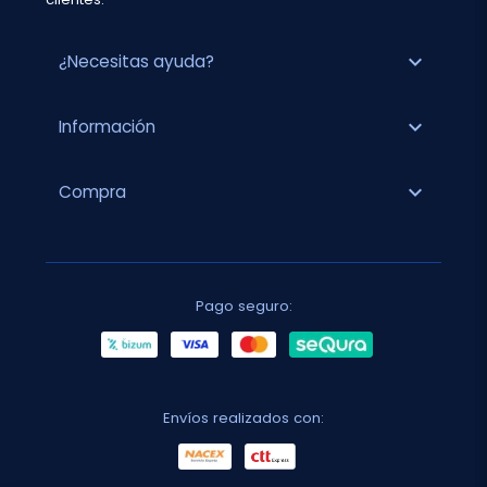
expand_more
¿Necesitas ayuda?
expand_more
Información
expand_more
Compra
Pago seguro:
Envíos realizados con: