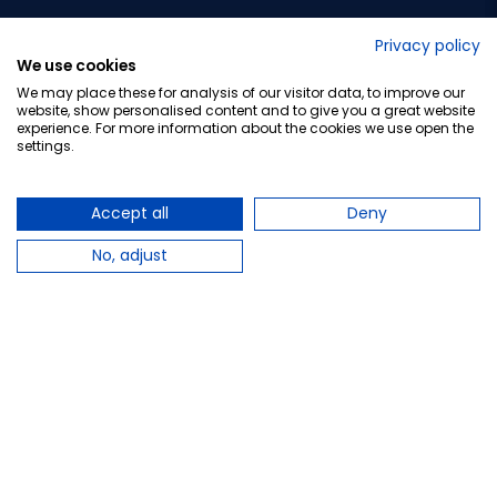
No lo decimos nosotros...
Privacy policy
We use cookies
¡Tu opinión es importante!
We may place these for analysis of our visitor data, to improve our
website, show personalised content and to give you a great website
experience. For more information about the cookies we use open the
settings.
Copyright © 2010-2026 Farmacia Barata S.L. Todos los
derechos reservados.
Accept all
Deny
No, adjust
Total:
33,70 €
Avísame cuando esté disponible