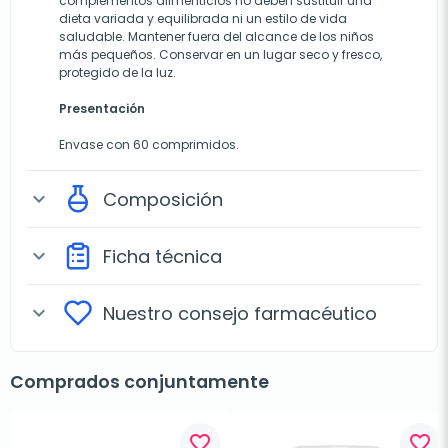
complementos alimenticios no deben sustituir una
dieta variada y equilibrada ni un estilo de vida
saludable. Mantener fuera del alcance de los niños
más pequeños. Conservar en un lugar seco y fresco,
protegido de la luz.
Presentación
Envase con 60 comprimidos.
Composición
expand_more
Ficha técnica
expand_more
Nuestro consejo farmacéutico
expand_more
Comprados conjuntamente
favorite_border
favorite_border