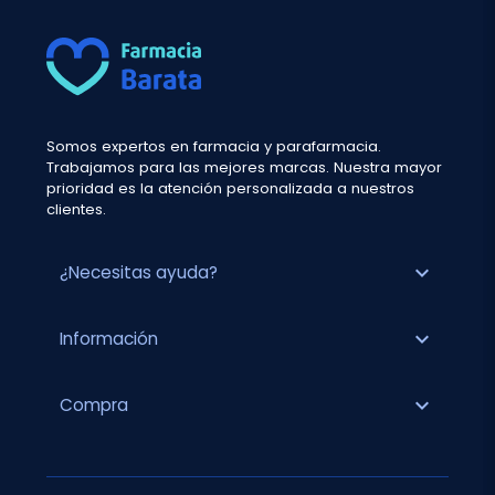
Somos expertos en farmacia y parafarmacia.
Trabajamos para las mejores marcas. Nuestra mayor
prioridad es la atención personalizada a nuestros
clientes.
expand_more
¿Necesitas ayuda?
expand_more
Información
expand_more
Compra