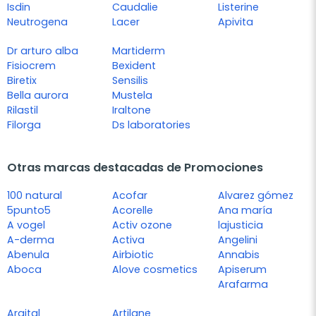
Isdin
Caudalie
Listerine
Neutrogena
Lacer
Apivita
Dr arturo alba
Martiderm
Fisiocrem
Bexident
Biretix
Sensilis
Bella aurora
Mustela
Rilastil
Iraltone
Filorga
Ds laboratories
Otras marcas destacadas de Promociones
100 natural
Acofar
Alvarez gómez
5punto5
Acorelle
Ana maría
A vogel
Activ ozone
lajusticia
A-derma
Activa
Angelini
Abenula
Airbiotic
Annabis
Aboca
Alove cosmetics
Apiserum
Arafarma
Argital
Artilane