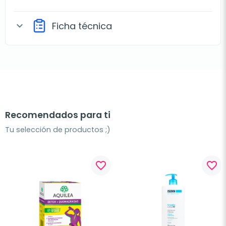
Ficha técnica
expand_more
Recomendados para ti
Tu selección de productos ;)
favorite_border
favorite_border