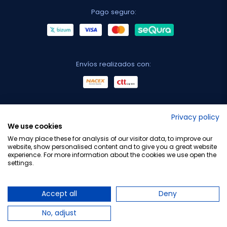
Pago seguro:
Envíos realizados con:
No lo decimos nosotros...
Privacy policy
We use cookies
¡Tu opinión es importante!
We may place these for analysis of our visitor data, to improve our
website, show personalised content and to give you a great website
experience. For more information about the cookies we use open the
settings.
Copyright © 2010-2026 Farmacia Barata S.L. Todos los
derechos reservados.
Accept all
Deny
No, adjust