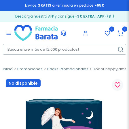
Envíos
GRATIS
a Península en pedidos
+65€
Descarga nuestra APP y consigue
-3€ EXTRA
:
APP-FB
;)
0
0
menu
Inicio
Promociones
Packs Promocionales
Dodot happyjamas gi
No disponible
favorite_border