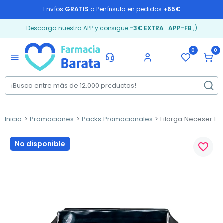
Envíos
GRATIS
a Península en pedidos
+65€
Descarga nuestra APP y consigue
-3€ EXTRA
:
APP-FB
;)
0
0
menu
Inicio
Promociones
Packs Promocionales
Filorga Neceser Es
No disponible
favorite_border