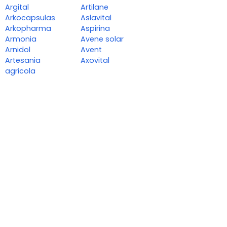
Argital
Artilane
Arkocapsulas
Aslavital
Arkopharma
Aspirina
Armonia
Avene solar
Arnidol
Avent
Artesania
Axovital
agricola