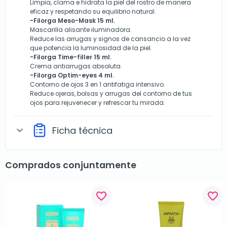
Limpia, clama e hidrata la piel del rostro de manera
eficaz y respetando su equilibrio natural.
-Filorga Meso-Mask 15 ml.
Mascarilla alisante iluminadora.
Reduce las arrugas y signos de cansancio a la vez
que potencia la luminosidad de la piel.
-Filorga Time-filler 15 ml.
Crema antiarrugas absoluta.
-Filorga Optim-eyes 4 ml.
Contorno de ojos 3 en 1 antifatiga intensivo.
Reduce ojeras, bolsas y arrugas del contorno de tus
ojos para rejuvenecer y refrescar tu mirada.
Ficha técnica
expand_more
Comprados conjuntamente
favorite_border
favorite_border