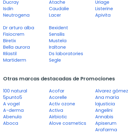
Ducray
Atache
Uriage
Isdin
Caudalie
Listerine
Neutrogena
Lacer
Apivita
Dr arturo alba
Bexident
Fisiocrem
Sensilis
Biretix
Mustela
Bella aurora
Iraltone
Rilastil
Ds laboratories
Martiderm
Segle
Otras marcas destacadas de Promociones
100 natural
Acofar
Alvarez gómez
5punto5
Acorelle
Ana maría
A vogel
Activ ozone
lajusticia
A-derma
Activa
Angelini
Abenula
Airbiotic
Annabis
Aboca
Alove cosmetics
Apiserum
Arafarma