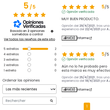
5
5
/
5
/
5
Opinión verificada
MUY BUEN PRODUCTO.
Opinión del
29/4/2021
, tras una
experiencia del
22/4/2021
por
A.
Basado en
2
opiniones
sometidas a control
Útil
(0)
Informe
Ver todas las reseñas de este sitio
5
estrellas
2
5
/
5
4
estrellas
0
Opinión verificada
3
estrellas
0
2
estrellas
0
Aún no lo he probado pero 
esta marca es muy efectiv
1
estrella
0
Opinión del
25/4/2021
, tras una
Ordenar las opiniones
experiencia del
18/4/2021
por
A.
Útil
(0)
Informe
1