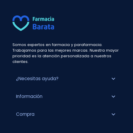
Somos expertos en farmacia y parafarmacia.
Trabajamos para las mejores marcas. Nuestra mayor
prioridad es la atención personalizada a nuestros
clientes.
expand_more
¿Necesitas ayuda?
expand_more
Información
expand_more
Compra