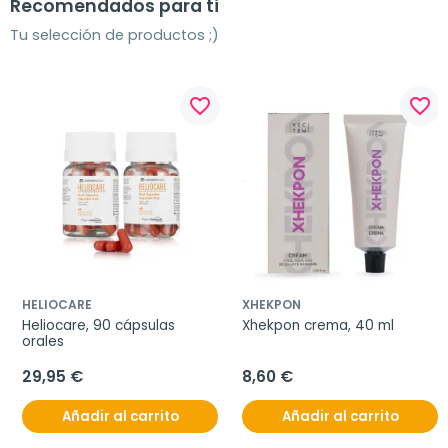
Recomendados para ti
Tu selección de productos ;)
favorite_border
favorite_border
HELIOCARE
XHEKPON
Heliocare, 90 cápsulas 
Xhekpon crema, 40 ml
orales
29,95 €
8,60 €
Añadir al carrito
Añadir al carrito