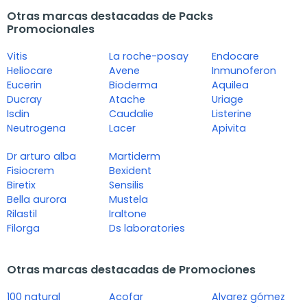
Otras marcas destacadas de Packs
Promocionales
Vitis
La roche-posay
Endocare
Heliocare
Avene
Inmunoferon
Eucerin
Bioderma
Aquilea
Ducray
Atache
Uriage
Isdin
Caudalie
Listerine
Neutrogena
Lacer
Apivita
Dr arturo alba
Martiderm
Fisiocrem
Bexident
Biretix
Sensilis
Bella aurora
Mustela
Rilastil
Iraltone
Filorga
Ds laboratories
Otras marcas destacadas de Promociones
100 natural
Acofar
Alvarez gómez