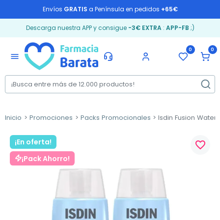
Envíos
GRATIS
a Península en pedidos
+65€
Descarga nuestra APP y consigue
-3€ EXTRA
:
APP-FB
;)
0
0
menu
Inicio
Promociones
Packs Promocionales
Isdin Fusion Water
¡En oferta!
favorite_border
¡Pack Ahorro!