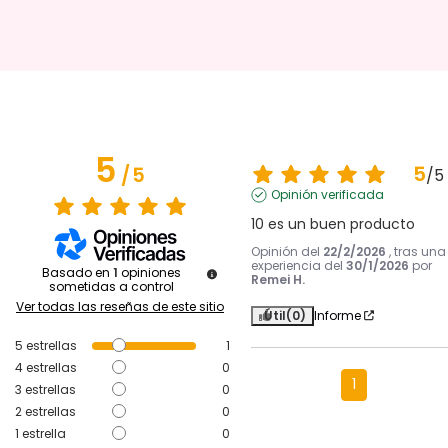
5
5
/
5
/
5
Opinión verificada
10 es un buen producto
Opinión del
22/2/2026
, tras una
experiencia del
30/1/2026
por
Basado en
1
opiniones
Remei H.
sometidas a control
Ver todas las reseñas de este sitio
Útil
(0)
Informe
5
estrellas
1
4
estrellas
0
1
3
estrellas
0
2
estrellas
0
1
estrella
0