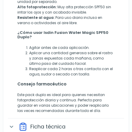
unidad por separado.
Alta fotoprotección:
Muy alta protección SPF50 sin
irritar los ojos y con acabado invisible.
Resistente al agua:
Para uso diario incluso en
verano o actividades al aire libre.
¿Cómo usar Isdin Fusion Water Magic SPF50
Duplo?
Agitar antes de cada aplicación.
Aplicar una cantidad generosa sobre el rostro
y zonas expuestas cada mañana, como
último paso del cuidado facial.
Reaplicar cada 2 horas o tras contacto con el
agua, sudor o secado con toalla.
Consejo farmacéutico
Este pack duplo es ideal para quienes necesitan
fotoprotección diaria y continua. Perfecto para
guardar en varias ubicaciones y poder reaplicarlo
las veces recomendadas durante todo el día.
Ficha técnica
expand_more