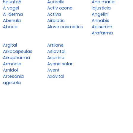
5punto5
Acorelle
Ana maría
A vogel
Activ ozone
lajusticia
A-derma
Activa
Angelini
Abenula
Airbiotic
Annabis
Aboca
Alove cosmetics
Apiserum
Arafarma
Argital
Artilane
Arkocapsulas
Aslavital
Arkopharma
Aspirina
Armonia
Avene solar
Arnidol
Avent
Artesania
Axovital
agricola