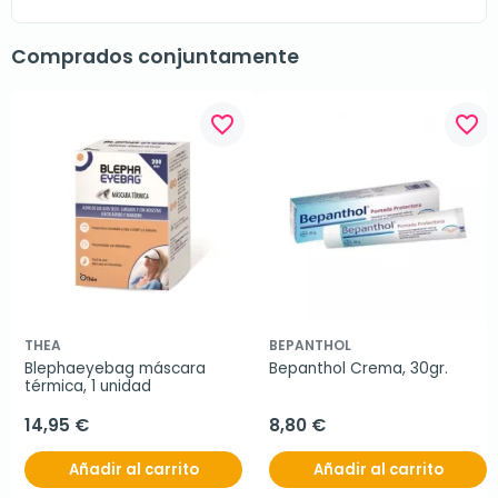
Comprados conjuntamente
favorite_border
favorite_border
THEA
BEPANTHOL
Blephaeyebag máscara 
Bepanthol Crema, 30gr.
térmica, 1 unidad
14,95 €
8,80 €
Añadir al carrito
Añadir al carrito