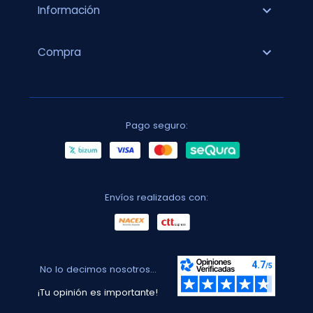
expand_more
Información
expand_more
Compra
Pago seguro:
Envíos realizados con:
No lo decimos nosotros...
¡Tu opinión es importante!