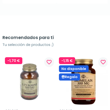
Recomendados para ti
Tu selección de productos ;)
-1,70 €
-1,15 €
favorite_border
favorite_border
No disponible
Regalo