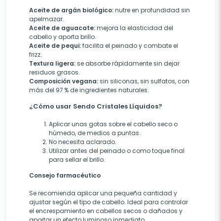
Aceite de argán biológico:
nutre en profundidad sin
apelmazar.
Aceite de aguacate:
mejora la elasticidad del
cabello y aporta brillo.
Aceite de pequi:
facilita el peinado y combate el
frizz.
Textura ligera:
se absorbe rápidamente sin dejar
residuos grasos.
Composición vegana:
sin siliconas, sin sulfatos, con
más del 97 % de ingredientes naturales.
¿Cómo usar Sendo Cristales Líquidos?
Aplicar unas gotas sobre el cabello seco o
húmedo, de medios a puntas.
No necesita aclarado.
Utilizar antes del peinado o como toque final
para sellar el brillo.
Consejo farmacéutico
Se recomienda aplicar una pequeña cantidad y
ajustar según el tipo de cabello. Ideal para controlar
el encrespamiento en cabellos secos o dañados y
aportar un efecto luminoso inmediato.