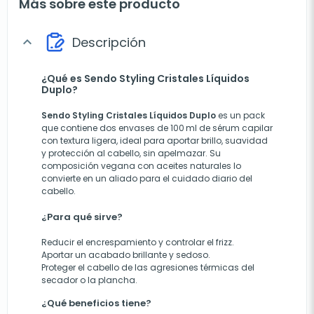
Más sobre este producto
Descripción
expand_more
¿Qué es Sendo Styling Cristales Líquidos
Duplo?
Sendo Styling Cristales Líquidos Duplo
es un pack
que contiene dos envases de 100 ml de sérum capilar
con textura ligera, ideal para aportar brillo, suavidad
y protección al cabello, sin apelmazar. Su
composición vegana con aceites naturales lo
convierte en un aliado para el cuidado diario del
cabello.
¿Para qué sirve?
Reducir el encrespamiento y controlar el frizz.
Aportar un acabado brillante y sedoso.
Proteger el cabello de las agresiones térmicas del
secador o la plancha.
¿Qué beneficios tiene?