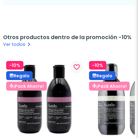
Otros productos dentro de la promoción -10%
keyboard_arrow_right
Ver todos
-10%
-10%
favorite_border
Regalo
Regalo
¡Pack Ahorro!
¡Pack Ahorro!