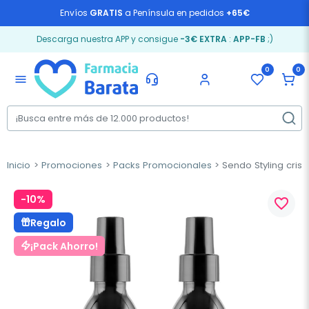
Envíos
GRATIS
a Península en pedidos
+65€
Descarga nuestra APP y consigue
-3€ EXTRA
:
APP-FB
;)
0
0
menu
Inicio
Promociones
Packs Promocionales
Sendo Styling crista
-10%
favorite_border
Regalo
¡Pack Ahorro!