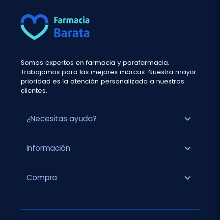
Somos expertos en farmacia y parafarmacia.
Trabajamos para las mejores marcas. Nuestra mayor
prioridad es la atención personalizada a nuestros
clientes.
expand_more
¿Necesitas ayuda?
expand_more
Información
expand_more
Compra