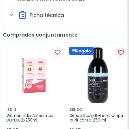
Ficha técnica
expand_more
Comprados conjuntamente
Regalo
favorite_border
favorite_border
ISDIN
SENDO
Woman Isdin Antiestrías 
Sendo Scalp Relief champú 
DUPLO, 2x250ml.
purificante, 250 ml