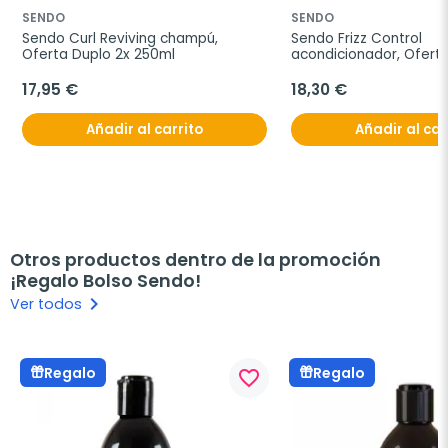
SENDO
SENDO
Sendo Curl Reviving champú, 
Sendo Frizz Control 
Oferta Duplo 2x 250ml
acondicionador, Oferta
250ml
17,95 €
18,30 €
Añadir al carrito
Añadir al car
Otros productos dentro de la promoción
¡Regalo Bolso Sendo!
keyboard_arrow_right
Ver todos
Regalo
Regalo
favorite_border