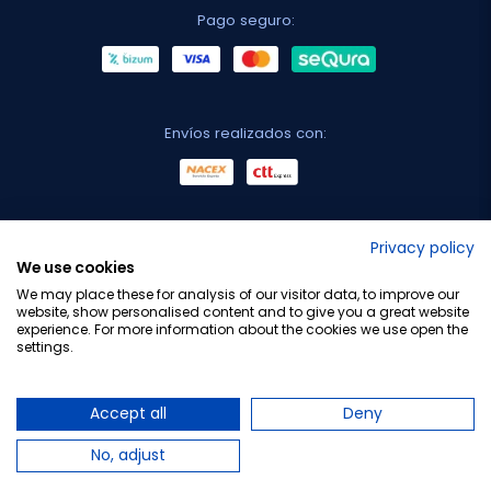
Pago seguro:
Envíos realizados con:
No lo decimos nosotros...
Privacy policy
We use cookies
¡Tu opinión es importante!
We may place these for analysis of our visitor data, to improve our
website, show personalised content and to give you a great website
experience. For more information about the cookies we use open the
settings.
Copyright © 2010-2026 Farmacia Barata S.L. Todos los
derechos reservados.
Accept all
Deny
No, adjust