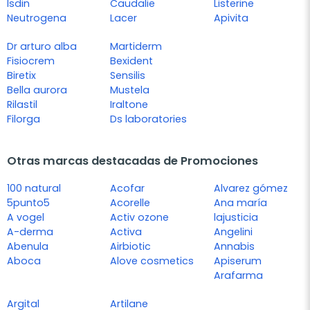
Isdin
Caudalie
Listerine
Neutrogena
Lacer
Apivita
Dr arturo alba
Martiderm
Fisiocrem
Bexident
Biretix
Sensilis
Bella aurora
Mustela
Rilastil
Iraltone
Filorga
Ds laboratories
Otras marcas destacadas de Promociones
100 natural
Acofar
Alvarez gómez
5punto5
Acorelle
Ana maría
A vogel
Activ ozone
lajusticia
A-derma
Activa
Angelini
Abenula
Airbiotic
Annabis
Aboca
Alove cosmetics
Apiserum
Arafarma
Argital
Artilane