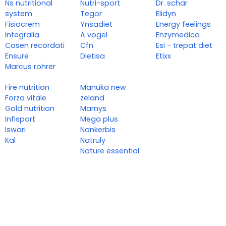
Ns nutritional
Nutri-sport
Dr. schar
system
Tegor
Elidyn
Fisiocrem
Ynsadiet
Energy feelings
Integralia
A vogel
Enzymedica
Casen recordati
Cfn
Esi - trepat diet
Ensure
Dietisa
Etixx
Marcus rohrer
Fire nutrition
Manuka new
Forza vitale
zeland
Gold nutrition
Marnys
Infisport
Mega plus
Iswari
Nankerbis
Kal
Natruly
Nature essential