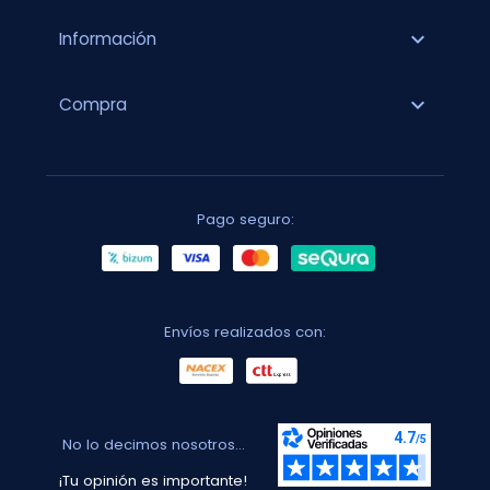
expand_more
Información
expand_more
Compra
Pago seguro:
Envíos realizados con:
No lo decimos nosotros...
¡Tu opinión es importante!