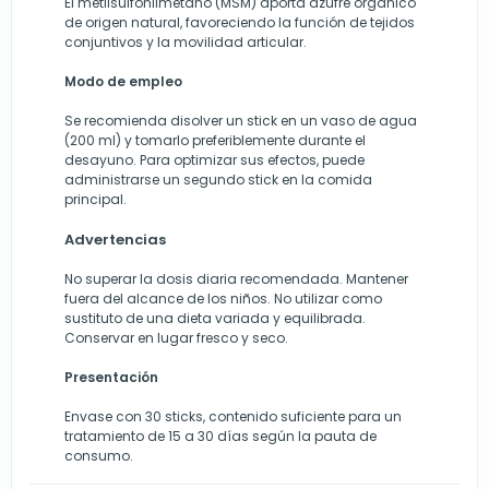
El metilsulfonilmetano (MSM) aporta azufre orgánico
de origen natural, favoreciendo la función de tejidos
conjuntivos y la movilidad articular.
Modo de empleo
Se recomienda disolver un stick en un vaso de agua
(200 ml) y tomarlo preferiblemente durante el
desayuno. Para optimizar sus efectos, puede
administrarse un segundo stick en la comida
principal.
Advertencias
No superar la dosis diaria recomendada. Mantener
fuera del alcance de los niños. No utilizar como
sustituto de una dieta variada y equilibrada.
Conservar en lugar fresco y seco.
Presentación
Envase con 30 sticks, contenido suficiente para un
tratamiento de 15 a 30 días según la pauta de
consumo.