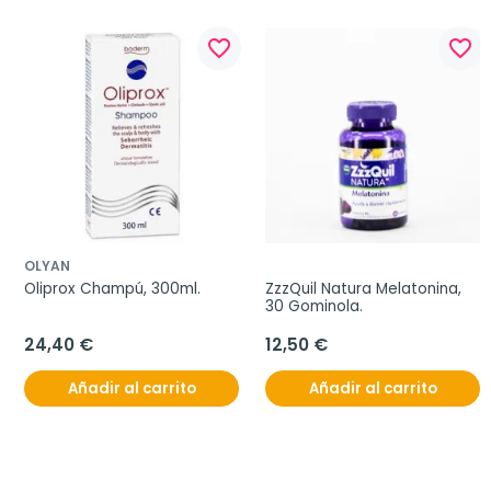
favorite_border
favorite_border
OLYAN
Oliprox Champú, 300ml.
ZzzQuil Natura Melatonina, 
30 Gominola.
24,40 €
12,50 €
Añadir al carrito
Añadir al carrito