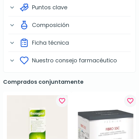
Puntos clave
expand_more
Composición
expand_more
Ficha técnica
expand_more
Nuestro consejo farmacéutico
expand_more
Comprados conjuntamente
favorite_border
favorite_border