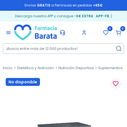
Envíos
GRATIS
a Península en pedidos
+65€
Descarga nuestra APP y consigue
-3€ EXTRA
:
APP-FB
;)
0
0
menu
Inicio
Dietética y Nutrición
Nutrición Deportiva
Suplementos d
No disponible
favorite_border