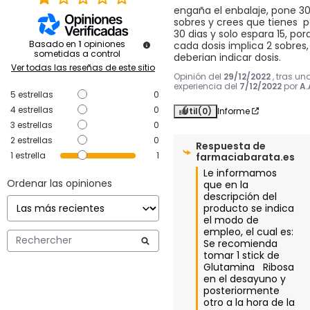
engaña el enbalaje, pone 30
sobres y crees que tienes  p
30 dias y solo espara 15, por
Basado en
1
opiniones
cada dosis implica 2 sobres, 
sometidas a control
deberian indicar dosis.
Ver todas las reseñas de este sitio
Opinión del
29/12/2022
, tras un
experiencia del
7/12/2022
por
A.
5
estrellas
0
4
estrellas
0
Útil
(0)
Informe
3
estrellas
0
2
estrellas
0
Respuesta de
1
estrella
1
farmaciabarata.es
Le informamos 
Ordenar las opiniones
que en la 
descripción del 
producto se indica 
el modo de 
empleo, el cual es: 
Se recomienda 
tomar 1 stick de 
Glutamina   Ribosa 
en el desayuno y 
posteriormente 
otro a la hora de la 