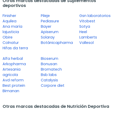
Otras marcas destacadas de Suplementos
deportivos
Finisher
Pileje
Gsn laboratorios
Aquilea
Pediasure
Vitobest
Ana maría
Bayer
Sotya
lajusticia
Apiserum
Heel
Obire
Solaray
Lamberts
Colnatur
Botánicapharma
Vallesol
Hifas da terra
Alfa herbal
Bioserum
Arkopharma
Bonusan
Artesania
Bromatech
agricola
Bsb labs
Avd reform
Catalysis
Best protein
Corpore diet
Bimanan
Otras marcas destacadas de Nutrición Deportiva