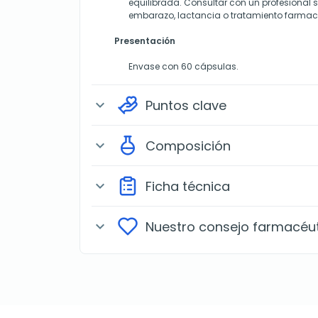
equilibrada. Consultar con un profesional 
embarazo, lactancia o tratamiento farmac
Presentación
Envase con 60 cápsulas.
Puntos clave
expand_more
Composición
expand_more
Ficha técnica
expand_more
Nuestro consejo farmacéu
expand_more