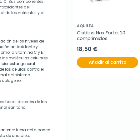
ina C. Sus componentes
tioxidantes del
 de los nutrientes y al
AQUILEA
Cistitus Nox Forte, 20 
comprimidos
ación de los niveles de
nción antioxidante y
18,50 €
como la vitamina C y E.
e las moléculas celulares
Añadir al carrito
l bienestar general.
e las células contra el
mal del sistema
e colágeno.
dos horas después de las
nal sanitario.
antener fuera del alcance
tuto de una dieta