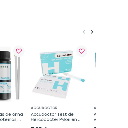
keyboard_arrow_left
keyboard_arrow_right
favorite_border
favorite_border
ACCUDOCTOR
ACCUDOCTOR
s de orina 
Accudoctor Test de 
Accudoctor Test
oteínas, 
Helicobacter Pylori en 
vaginal, 5 prue
Casete, 1 prueba