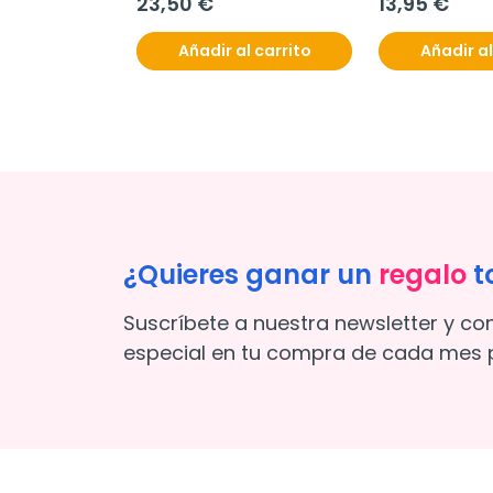
23,50 €
13,95 €
Glucosa, 100 T
Añadir al carrito
Añadir al
¿Quieres ganar un
regalo
t
Suscríbete a nuestra newsletter y co
especial en tu compra de cada mes p