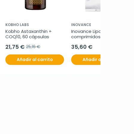
KOBHO LABS
INOVANCE
Kobho Astaxanthin + 
Inovance Lipo F, 90 
COQ10, 60 cápsulas
comprimidos
21,75 €
35,60 €
25,16 €
Añadir al carrito
Añadir al carrito