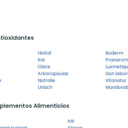
tioxidantes
Hivital
Boderm
Kal
Pranaro
Obire
Luxmetiq
Arkocapsulas
Gsn labor
a
Nutralie
Vitanatur
Uriach
Mundonat
plementos Alimenticios
Ivb
tional system
Aboca