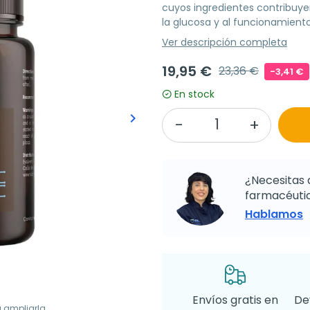
cuyos ingredientes contribuyen
la glucosa y al funcionamiento
Ver descripción completa
19,95 €
23,36 €
-3,41 €
En stock
keyboard_arrow_right
Siguiente
¿Necesitas 
farmacéutic
Hablamos
Envíos gratis en
De
a ampliarla