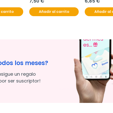
7,50 €
6,85 €
iras
 carrito
Añadir al carrito
Añadir al 
odos los meses?
nsigue un regalo
or ser suscriptor!