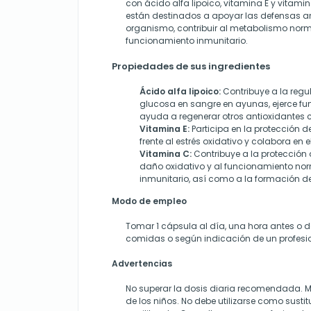
con ácido alfa lipoico, vitamina E y vitam
están destinados a apoyar las defensas an
organismo, contribuir al metabolismo normal
funcionamiento inmunitario.
Propiedades de sus ingredientes
Ácido alfa lipoico:
Contribuye a la regul
glucosa en sangre en ayunas, ejerce fu
ayuda a regenerar otros antioxidantes 
Vitamina E:
Participa en la protección d
frente al estrés oxidativo y colabora en e
Vitamina C:
Contribuye a la protección d
daño oxidativo y al funcionamiento nor
inmunitario, así como a la formación d
Modo de empleo
Tomar 1 cápsula al día, una hora antes o 
comidas o según indicación de un profesio
Advertencias
No superar la dosis diaria recomendada. M
de los niños. No debe utilizarse como susti