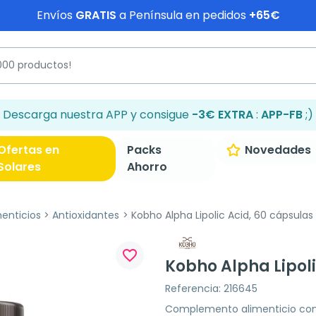
Envíos
GRATIS
a Península en pedidos
+65€
Descarga nuestra APP y consigue
-3€ EXTRA
:
APP-FB
;)
Ofertas en
Packs
Novedades
Solares
Ahorro
enticios
Antioxidantes
Kobho Alpha Lipolic Acid, 60 cápsulas
favorite_border
Kobho Alpha Lipoli
Referencia: 216645
Complemento alimenticio con á