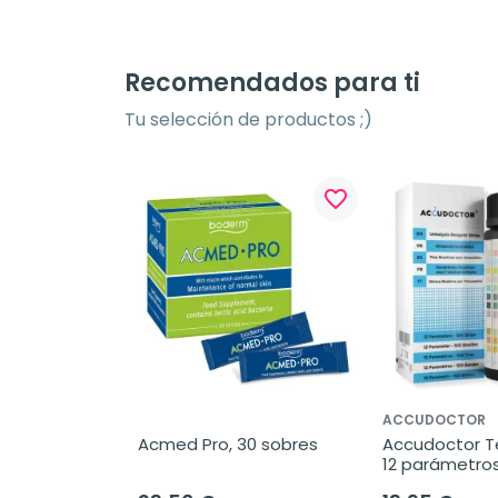
Recomendados para ti
Tu selección de productos ;)
favorite_border
ACCUDOCTOR
Acmed Pro, 30 sobres
Accudoctor Te
12 parámetros
Cetonas Prote