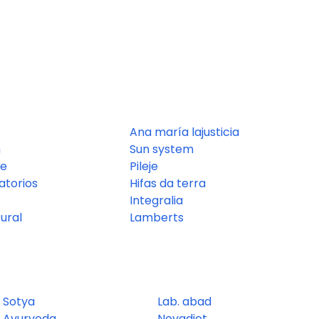
Ana maría lajusticia
m
Sun system
ue
Pileje
atorios
Hifas da terra
Integralia
ural
Lamberts
Sotya
Lab. abad
Ayurveda
Novadiet