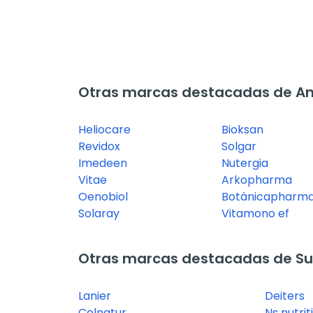
Otras marcas destacadas de An
Heliocare
Bioksan
Revidox
Solgar
Imedeen
Nutergia
Vitae
Arkopharma
Oenobiol
Botánicapharm
Solaray
Vitamono ef
Otras marcas destacadas de Su
Lanier
Deiters
Colnatur
Ns nutri