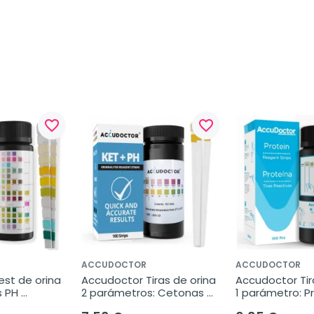
favorite_border
favorite_border
ACCUDOCTOR
ACCUDOCTOR
st de orina 
Accudoctor Tiras de orina 
Accudoctor Tira
 PH 
2 parámetros: Cetonas 
1 parámetro: Pr
inas 
KET/PH, 100 Tiras
100 Tiras