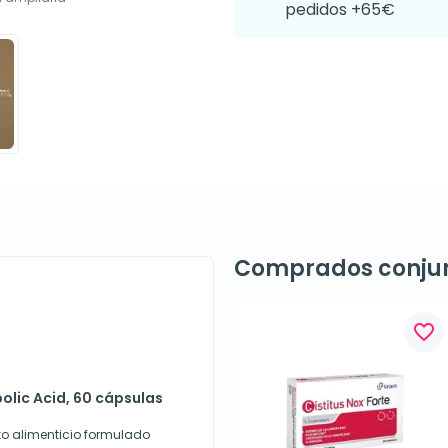
pedidos +65€
Comprados conju
favorite_border
polic Acid, 60 cápsulas
to alimenticio formulado