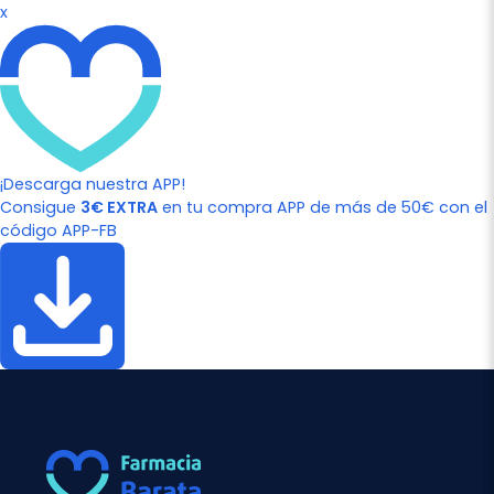
x
¡Descarga nuestra APP!
Consigue
3€ EXTRA
en tu compra APP de más de 50€ con el
código APP-FB