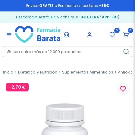
Envíos
GRATIS
a Península en pedidos
+65€
Descarga nuestra APP y consigue
-3€ EXTRA
:
APP-FB
;)
0
0
menu
Inicio
Dietética y Nutrición
Suplementos Alimenticios
Antioxid
-2,70 €
favorite_border