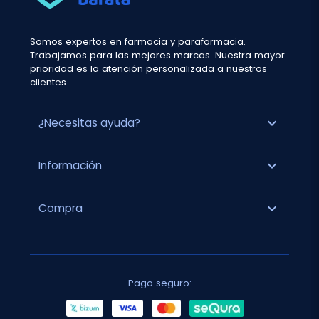
Somos expertos en farmacia y parafarmacia.
Trabajamos para las mejores marcas. Nuestra mayor
prioridad es la atención personalizada a nuestros
clientes.
expand_more
¿Necesitas ayuda?
expand_more
Información
expand_more
Compra
Pago seguro: