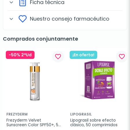
Ficha técnica
expand_more
Nuestro consejo farmacéutico
expand_more
Comprados conjuntamente
-50% 2ªUd
¡En oferta!
favorite_border
favorite_border
FREZYDERM
LIPOGRASIL
Frezyderm Velvet 
Lipograsil sobre efecto 
Sunscreen Color SPF50+, 50 
clásico, 50 comprimidos
ml