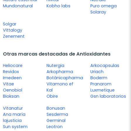
Mundonatural
Kobho labs
Puro omega
Solaray
Solgar
Vittalogy
Zenement
Otras marcas destacadas de Antioxidantes
Heliocare
Nutergia
Arkocapsulas
Revidox
Arkopharma
Uriach
Imedeen
Botánicapharma
Boderm
Vitae
Vitamono ef
Pranarom
Oenobiol
Kal
Luxmetique
Bioksan
Obire
Gsn laboratorios
Vitanatur
Bonusan
Ana maría
Sesderma
lajusticia
Germinal
Sun system
Leotron