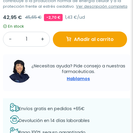
contribuye a la producción normal de energía celular y a la
protección frente al estrés oxidativo.
Ver descripción completa
42,95 €
45,65 €
1,43 €/ud
-2,70 €
En stock
Añadir al carrito
¿Necesitas ayuda? Pide consejo a nuestras
farmacéuticas.
Hablamos
Envíos gratis en pedidos +65€
Devolución en 14 días laborables
Pago 100% seguro garantizado