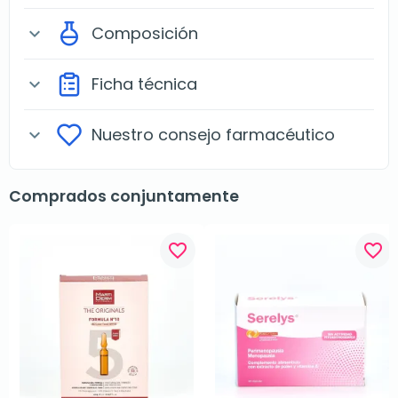
Composición
expand_more
Ficha técnica
expand_more
Nuestro consejo farmacéutico
expand_more
Comprados conjuntamente
favorite_border
favorite_border