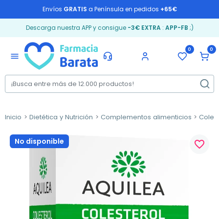
Envíos
GRATIS
a Península en pedidos
+65€
Descarga nuestra APP y consigue
-3€ EXTRA
:
APP-FB
;)
0
0
menu
Inicio
Dietética y Nutrición
Complementos alimenticios
Coles
No disponible
favorite_border