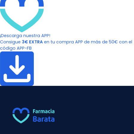
¡Descarga nuestra APP!
Consigue
3€ EXTRA
en tu compra APP de más de 50€ con el
código APP-FB