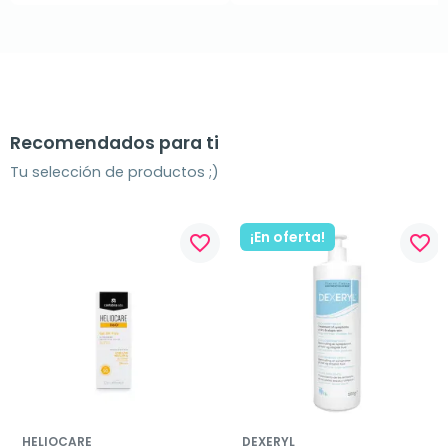
Recomendados para ti
Tu selección de productos ;)
¡En oferta!
favorite_border
favorite_border
HELIOCARE
DEXERYL