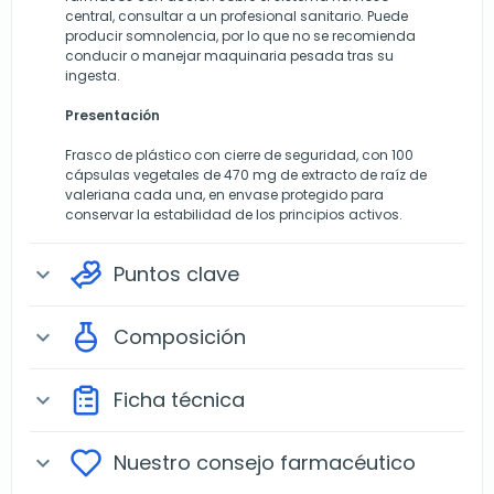
central, consultar a un profesional sanitario. Puede
producir somnolencia, por lo que no se recomienda
conducir o manejar maquinaria pesada tras su
ingesta.
Presentación
Frasco de plástico con cierre de seguridad, con 100
cápsulas vegetales de 470 mg de extracto de raíz de
valeriana cada una, en envase protegido para
conservar la estabilidad de los principios activos.
Puntos clave
expand_more
Composición
expand_more
Ficha técnica
expand_more
Nuestro consejo farmacéutico
expand_more