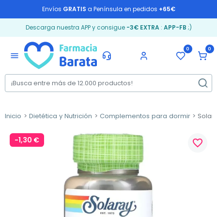
Envíos
GRATIS
a Península en pedidos
+65€
Descarga nuestra APP y consigue
-3€ EXTRA
:
APP-FB
;)
0
0
menu
Inicio
Dietética y Nutrición
Complementos para dormir
Solara
-1,30 €
favorite_border