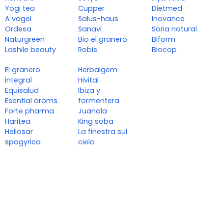
Yogi tea
Cupper
Dietmed
A vogel
Salus-haus
Inovance
Ordesa
Sanavi
Soria natural
Naturgreen
Bio el granero
Biform
Lashile beauty
Robis
Biocop
El granero
Herbalgem
integral
Hivital
Equisalud
Ibiza y
Esential aroms
formentera
Forte pharma
Juanola
Haritea
King soba
Heliosar
La finestra sul
spagyrica
cielo