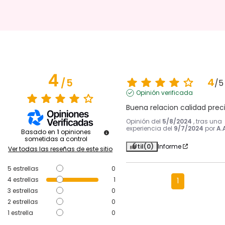
4
4
/
5
/
5
Opinión verificada
Buena relacion calidad prec
Opinión del
5/8/2024
, tras una
experiencia del
9/7/2024
por
A.
Basado en
1
opiniones
sometidas a control
Útil
(0)
Informe
Ver todas las reseñas de este sitio
5
estrellas
0
4
estrellas
1
1
3
estrellas
0
2
estrellas
0
1
estrella
0