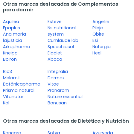
Otras marcas destacadas de Complementos
para dormir
Aquilea
Esteve
Angelini
Epaplus
Ns nutritional
Pileje
Ana maría
system
Obire
lajusticia
Cumlaude lab
Esi
Arkopharma
Specchiasol
Nutergia
Kneipp
Eladiet
Heel
Boiron
Aboca
Bio3
Integralia
Melamil
Dormax
Botánicapharma
Vitae
Prisma natural
Pranarom
Vitanatur
Nature essential
Kal
Bonusan
Otras marcas destacadas de Dietética y Nutrición
Koncare
Sotya
Ayurveda