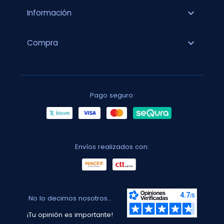
expand_more
Información
expand_more
Compra
Pago seguro:
Envíos realizados con:
No lo decimos nosotros...
¡Tu opinión es importante!