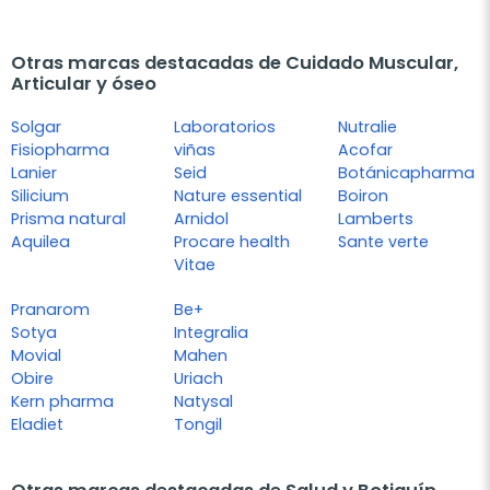
Otras marcas destacadas de Cuidado Muscular,
Articular y óseo
Solgar
Laboratorios
Nutralie
Fisiopharma
viñas
Acofar
Lanier
Seid
Botánicapharma
Silicium
Nature essential
Boiron
Prisma natural
Arnidol
Lamberts
Aquilea
Procare health
Sante verte
Vitae
Pranarom
Be+
Sotya
Integralia
Movial
Mahen
Obire
Uriach
Kern pharma
Natysal
Eladiet
Tongil