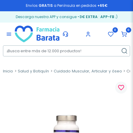
Envíos
GRATIS
a Península en pedidos
+65€
Descarga nuestra APP y consigue
-3€ EXTRA
:
APP-FB
;)
0
0
menu
Inicio
Salud y Botiquín
Cuidado Muscular, Articular y óseo
Cum
favorite_border