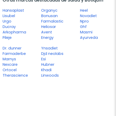
Otras marcas destacadas de Salud y Botiquín
Hansaplast
Organyc
Heel
Lisubel
Bonusan
Novadiet
Urgo
Farmalastic
Npro
Ducray
Heliosar
Ghf
Arkopharma
Avent
Masmi
Pileje
Energy
Ayurveda
Dr. dunner
Ynsadiet
Farmaderbe
Djd neolabs
Marnys
Esi
Nexcare
Hubner
Ortocel
Khadi
Therascience
Linwoods