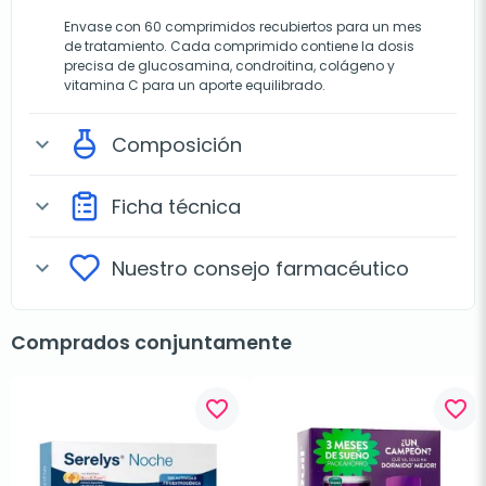
Envase con 60 comprimidos recubiertos para un mes
de tratamiento. Cada comprimido contiene la dosis
precisa de glucosamina, condroitina, colágeno y
vitamina C para un aporte equilibrado.
Composición
expand_more
Ficha técnica
expand_more
Nuestro consejo farmacéutico
expand_more
Comprados conjuntamente
favorite_border
favorite_border