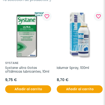
favorite_border
favorite_border
SYSTANE
Systane ultra Gotas 
Ialumar Spray, 100ml
oftálmicas lubricantes, 10ml
9,75 €
8,70 €
Añadir al carrito
Añadir al carrito