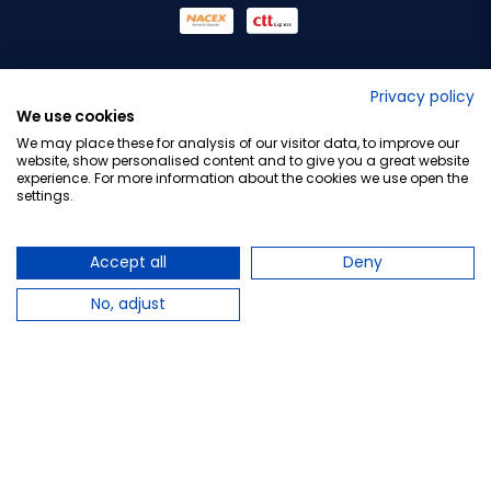
No lo decimos nosotros...
Privacy policy
We use cookies
¡Tu opinión es importante!
We may place these for analysis of our visitor data, to improve our
website, show personalised content and to give you a great website
experience. For more information about the cookies we use open the
settings.
Copyright © 2010-2026 Farmacia Barata S.L. Todos los
derechos reservados.
Accept all
Deny
No, adjust
Total:
28,82 €
−
+
Añadir al carrito