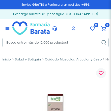
Envíos
GRATIS
a Península en pedidos
+65€
Descarga nuestra APP y consigue
-3€ EXTRA
:
APP-FB
;)
0
0
menu
Inicio
Salud y Botiquín
Cuidado Muscular, Articular y óseo
Her
favorite_border