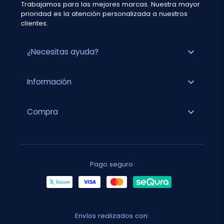
Trabajamos para las mejores marcas. Nuestra mayor
prioridad es la atención personalizada a nuestros
clientes.
expand_more
¿Necesitas ayuda?
expand_more
Información
expand_more
Compra
Pago seguro:
Envíos realizados con: