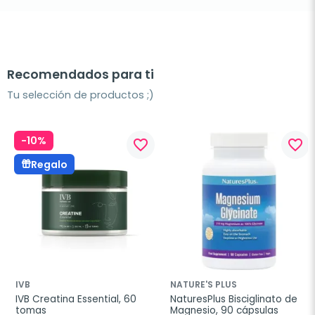
Recomendados para ti
Tu selección de productos ;)
-10%
favorite_border
favorite_border
Regalo
IVB
NATURE'S PLUS
IVB Creatina Essential, 60 
NaturesPlus Bisciglinato de 
tomas
Magnesio, 90 cápsulas