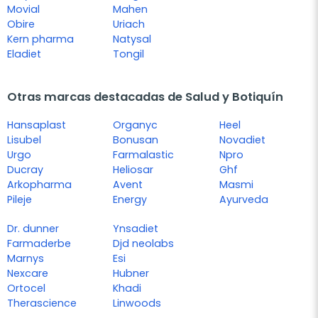
Movial
Mahen
Obire
Uriach
Kern pharma
Natysal
Eladiet
Tongil
Otras marcas destacadas de Salud y Botiquín
Hansaplast
Organyc
Heel
Lisubel
Bonusan
Novadiet
Urgo
Farmalastic
Npro
Ducray
Heliosar
Ghf
Arkopharma
Avent
Masmi
Pileje
Energy
Ayurveda
Dr. dunner
Ynsadiet
Farmaderbe
Djd neolabs
Marnys
Esi
Nexcare
Hubner
Ortocel
Khadi
Therascience
Linwoods