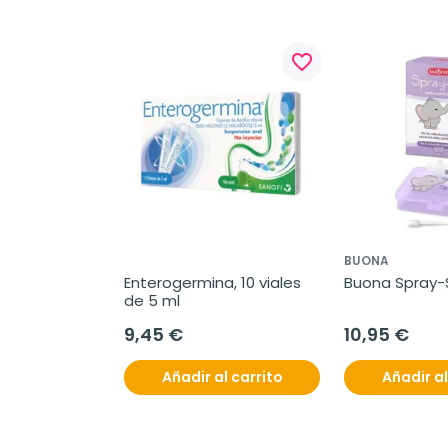
favorite_border
BUONA
Enterogermina, 10 viales 
Buona Spray-S
de 5 ml
9,45 €
10,95 €
Añadir al carrito
Añadir al