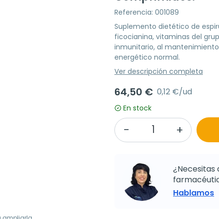
Referencia: 001089
Suplemento dietético de espi
ficocianina, vitaminas del gru
inmunitario, al mantenimient
energético normal.
Ver descripción completa
64,50 €
0,12 €/ud
En stock
¿Necesitas 
farmacéutic
Hablamos
a ampliarla