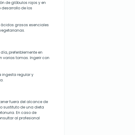
ión de glóbulos rojos y en
 desarrollo de los
y ácidos grasos esenciales
vegetarianas.
día, preferiblemente en
 varias tomas. Ingerir con
 ingesta regular y
a.
ener fuera del alcance de
o sustituto de una dieta
etonuria. En caso de
sultar al profesional