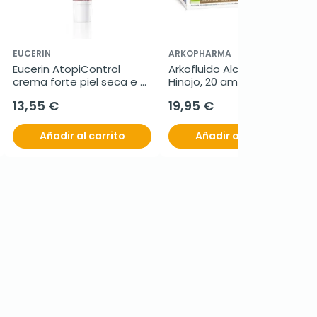
EUCERIN
ARKOPHARMA
Eucerin AtopiControl 
Arkofluido Alcachofa - 
crema forte piel seca e 
Hinojo, 20 ampollas
irritada, 40 ml
13,55 €
19,95 €
Añadir al carrito
Añadir al carrito