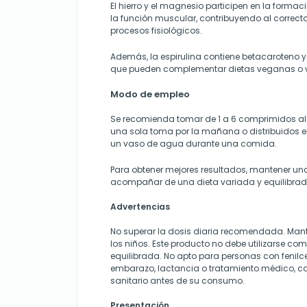
El hierro y el magnesio participen en la formac
la función muscular, contribuyendo al correcto
procesos fisiológicos.
Además, la espirulina contiene betacaroteno 
que pueden complementar dietas veganas o 
Modo de empleo
Se recomienda tomar de 1 a 6 comprimidos al 
una sola toma por la mañana o distribuidos en
un vaso de agua durante una comida.
Para obtener mejores resultados, mantener una
acompañar de una dieta variada y equilibrad
Advertencias
No superar la dosis diaria recomendada. Mant
los niños. Este producto no debe utilizarse com
equilibrada. No apto para personas con fenilc
embarazo, lactancia o tratamiento médico, con
sanitario antes de su consumo.
Presentación