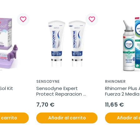
favorite_border
favorite_border
SENSODYNE
RHINOMER
ol Kit
Sensodyne Expert 
Rhinomer Plus A
Protect Reparacion 
Fuerza 2 Media 
Profunda, 2x75 ml
ml
7,70 €
11,65 €
 carrito
Añadir al carrito
Añadir al 