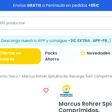
Envíos
GRATIS
a Península en pedidos
+65€
Descarga nuestra APP y consigue
-3€ EXTRA
:
APP-FB
;)
Ofertas en
Packs
Novedades
Solares
Ahorro
ento físico
Marcus Rohrer Spirulina Bio Recarga, 540 Comprimi
favorite_border
Marcus Rohrer Spi
Comprimidos.