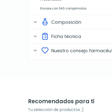
Envase con 540 comprimidos.
Composición
expand_more
Ficha técnica
expand_more
Nuestro consejo farmacéu
expand_more
Recomendados para ti
Tu selección de productos ;)