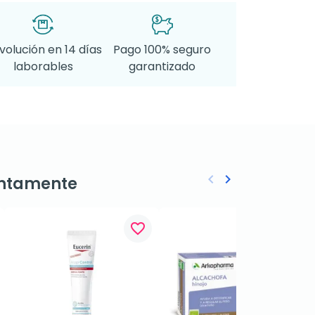
volución en 14 días
Pago 100% seguro
laborables
garantizado
keyboard_arrow_left
keyboard_arrow_right
ntamente
Anterior
Siguiente
favorite_border
favorite_border