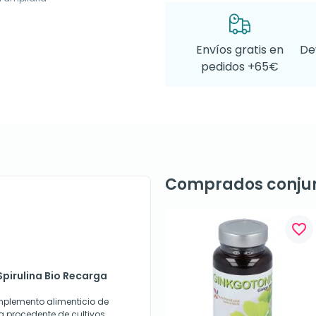
Envíos gratis en
De
pedidos +65€
Comprados conju
favorite_border
Spirulina Bio Recarga
mplemento alimenticio de
a procedente de cultivos