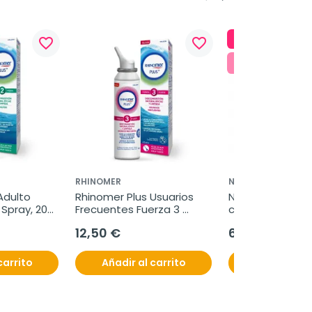
-20,00 €
favorite_border
favorite_border
¡Pack Ahorro
RHINOMER
NHCO
dulto 
Rhinomer Plus Usuarios 
NHCO AminoHair 
Spray, 200 
Frecuentes Fuerza 3 
cabello, Oferta 
Fuerte Spray, 200 ml
168 cápsulas
12,50 €
64,95 €
84,95
carrito
Añadir al carrito
Añadir al c