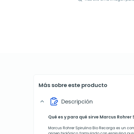
Más sobre este producto
Descripción
expand_more
Qué es y para qué sirve Marcus Rohrer 
Marcus Rohrer Spirulina Bio Recarga es un co
origen biológico, formulado con espirulina pur