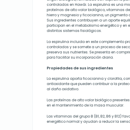
controlados en Hawái. La espirulina es una m
proteínas de alto valor biológico, vitaminas d
hierro y magnesio y ficocianina, un pigmento 
Sus ingredientes contribuyen a un aporte equil
participan en el metabolismo energético y en 
distintos sistemas fisiológicos.
La espirulina incluida en este complemento pr
controlados y se somete a un proceso de sec
preserva sus nutrientes. Se presenta en compri
para facilitar su incorporación diaria.
Propiedades de sus ingredientes
La espirulina aporta ficocianina y clorofila,
antioxidante que pueden contribuir a la protecc
al daño oxidativo.
Las proteínas de alto valor biológico presentes 
en el mantenimiento de la masa muscular.
Las vitaminas del grupo B (B1, B2, B6 y B12) f
energético normal y ayudan a reducir la sensa