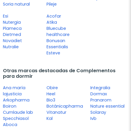
Soria natural
Pileje
Esi
Acofar
Nutergia
Atika
Plameca
Bluecube
Dietmed
healthcare
Novadiet
Bonusan
Nutralie
Essentialis
Esteve
Otras marcas destacadas de Complementos
para dormir
Ana maría
Obire
Integralia
lajusticia
Heel
Dormax
Arkopharma
Bio3
Pranarom
Boiron
Botánicapharma
Nature essential
Cumlaude lab
Vitanatur
Solaray
Specchiasol
Kal
Ivb
Aboca