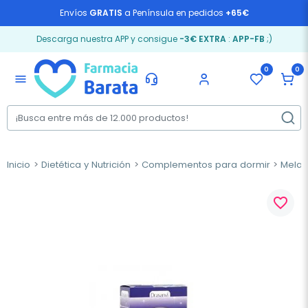
Envíos
GRATIS
a Península en pedidos
+65€
Descarga nuestra APP y consigue
-3€ EXTRA
:
APP-FB
;)
0
0
menu
Inicio
Dietética y Nutrición
Complementos para dormir
Melat
favorite_border