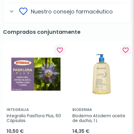
Nuestro consejo farmacéutico
expand_more
Comprados conjuntamente
favorite_border
favorite_border
INTEGRALIA
BIODERMA
Integralia Pasiflora Plus, 60 
Bioderma Atoderm aceite 
Cápsulas.
de ducha, 1 L
10,50 €
14,35 €