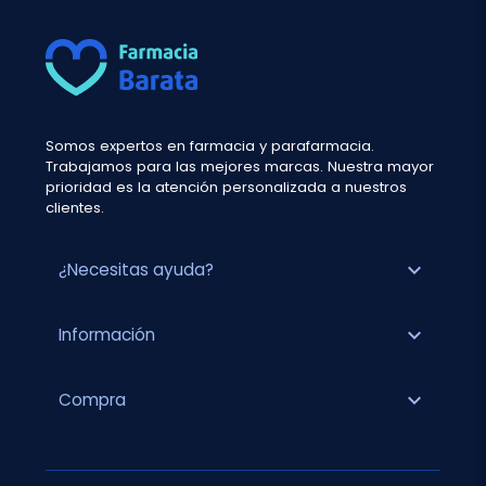
Somos expertos en farmacia y parafarmacia.
Trabajamos para las mejores marcas. Nuestra mayor
prioridad es la atención personalizada a nuestros
clientes.
expand_more
¿Necesitas ayuda?
expand_more
Información
expand_more
Compra