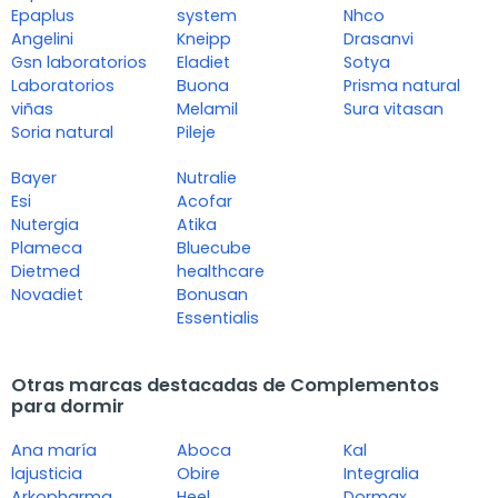
Epaplus
system
Nhco
Angelini
Kneipp
Drasanvi
Gsn laboratorios
Eladiet
Sotya
Laboratorios
Buona
Prisma natural
viñas
Melamil
Sura vitasan
Soria natural
Pileje
Bayer
Nutralie
Esi
Acofar
Nutergia
Atika
Plameca
Bluecube
Dietmed
healthcare
Novadiet
Bonusan
Essentialis
Otras marcas destacadas de Complementos
para dormir
Ana maría
Aboca
Kal
lajusticia
Obire
Integralia
Arkopharma
Heel
Dormax