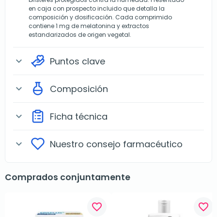
en caja con prospecto incluido que detalla la
composición y dosificación. Cada comprimido
contiene 1 mg de melatonina y extractos
estandarizados de origen vegetal.
Puntos clave
expand_more
Composición
expand_more
Ficha técnica
expand_more
Nuestro consejo farmacéutico
expand_more
Comprados conjuntamente
favorite_border
favorite_border