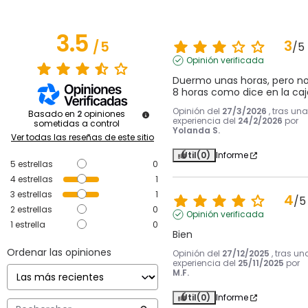
3.5
3
/
5
/
5
Opinión verificada
Duermo unas horas, pero no
8 horas como dice en la caj
Opinión del
27/3/2026
, tras una
Basado en
2
opiniones
experiencia del
24/2/2026
por
sometidas a control
Yolanda S.
Ver todas las reseñas de este sitio
Útil
(0)
Informe
5
estrellas
0
4
estrellas
1
3
estrellas
1
4
/
5
2
estrellas
0
Opinión verificada
1
estrella
0
Bien
Ordenar las opiniones
Opinión del
27/12/2025
, tras un
experiencia del
25/11/2025
por
M.F.
Útil
(0)
Informe