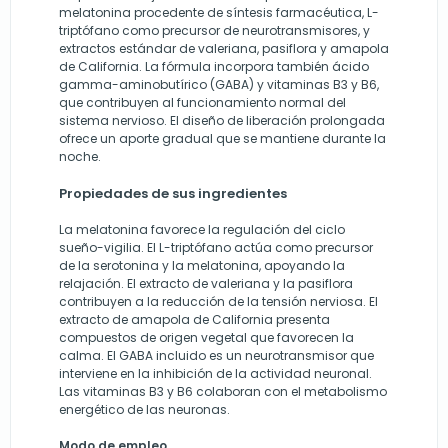
melatonina procedente de síntesis farmacéutica, L-
triptófano como precursor de neurotransmisores, y
extractos estándar de valeriana, pasiflora y amapola
de California. La fórmula incorpora también ácido
gamma-aminobutírico (GABA) y vitaminas B3 y B6,
que contribuyen al funcionamiento normal del
sistema nervioso. El diseño de liberación prolongada
ofrece un aporte gradual que se mantiene durante la
noche.
Propiedades de sus ingredientes
La melatonina favorece la regulación del ciclo
sueño-vigilia. El L-triptófano actúa como precursor
de la serotonina y la melatonina, apoyando la
relajación. El extracto de valeriana y la pasiflora
contribuyen a la reducción de la tensión nerviosa. El
extracto de amapola de California presenta
compuestos de origen vegetal que favorecen la
calma. El GABA incluido es un neurotransmisor que
interviene en la inhibición de la actividad neuronal.
Las vitaminas B3 y B6 colaboran con el metabolismo
energético de las neuronas.
Modo de empleo