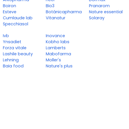
Boiron
Bio3
Pranarom
Esteve
Botánicapharma
Nature essential
Cumlaude lab
Vitanatur
Solaray
Specchiasol
Ivb
Inovance
Ynsadiet
Kobho labs
Forza vitale
Lamberts
Lashile beauty
Mabofarma
Lehning
Moller's
Baia food
Nature's plus