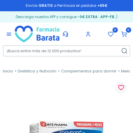
Envíos
GRATIS
a Península en pedidos
+65€
Descarga nuestra APP y consigue
-3€ EXTRA
:
APP-FB
;)
0
0
menu
Inicio
Dietética y Nutrición
Complementos para dormir
Melat
favorite_border