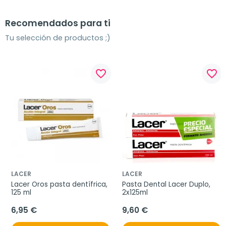
Recomendados para ti
Tu selección de productos ;)
favorite_border
favorite_border
LACER
LACER
Lacer Oros pasta dentífrica, 
Pasta Dental Lacer Duplo, 
125 ml
2x125ml
6,95 €
9,60 €