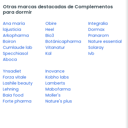
Otras marcas destacadas de Complementos
para dormir
Ana maría
Obire
Integralia
lajusticia
Heel
Dormax
Arkopharma
Bio3
Pranarom
Boiron
Botánicapharma
Nature essential
Cumlaude lab
Vitanatur
Solaray
Specchiasol
Kal
Ivb
Aboca
Ynsadiet
Inovance
Forza vitale
Kobho labs
Lashile beauty
Lamberts
Lehning
Mabofarma
Baia food
Moller's
Forte pharma
Nature's plus