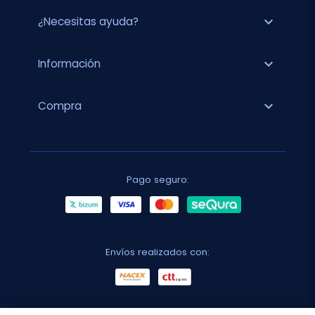
expand_more
¿Necesitas ayuda?
expand_more
Información
expand_more
Compra
Pago seguro:
Envíos realizados con: