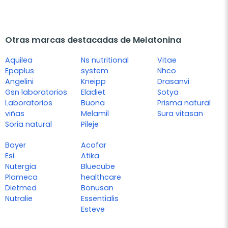
Otras marcas destacadas de Melatonina
Aquilea
Ns nutritional
Vitae
Epaplus
system
Nhco
Angelini
Kneipp
Drasanvi
Gsn laboratorios
Eladiet
Sotya
Laboratorios
Buona
Prisma natural
viñas
Melamil
Sura vitasan
Soria natural
Pileje
Bayer
Acofar
Esi
Atika
Nutergia
Bluecube
Plameca
healthcare
Dietmed
Bonusan
Nutralie
Essentialis
Esteve