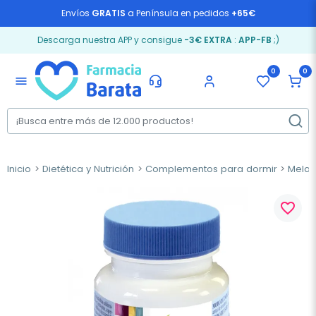
Envíos
GRATIS
a Península en pedidos
+65€
Descarga nuestra APP y consigue
-3€ EXTRA
:
APP-FB
;)
0
0
menu
Inicio
Dietética y Nutrición
Complementos para dormir
Melat
favorite_border