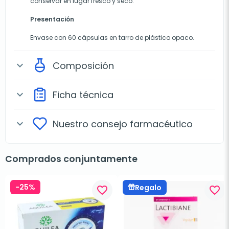
conservar en lugar fresco y seco.
Presentación
Envase con 60 cápsulas en tarro de plástico opaco.
Composición
expand_more
Ficha técnica
expand_more
Nuestro consejo farmacéutico
expand_more
Comprados conjuntamente
-25%
Regalo
favorite_border
favorite_border