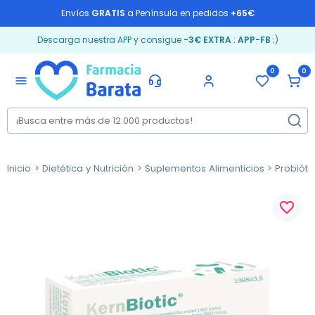
Envíos
GRATIS
a Península en pedidos
+65€
Descarga nuestra APP y consigue
-3€ EXTRA
:
APP-FB
;)
0
0
menu
Inicio
Dietética y Nutrición
Suplementos Alimenticios
Probióti
favorite_border