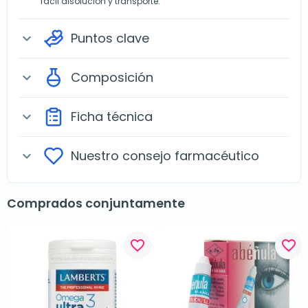
fácil disolución y transporte.
Puntos clave
expand_more
Composición
expand_more
Ficha técnica
expand_more
Nuestro consejo farmacéutico
expand_more
Comprados conjuntamente
favorite_border
favorite_border