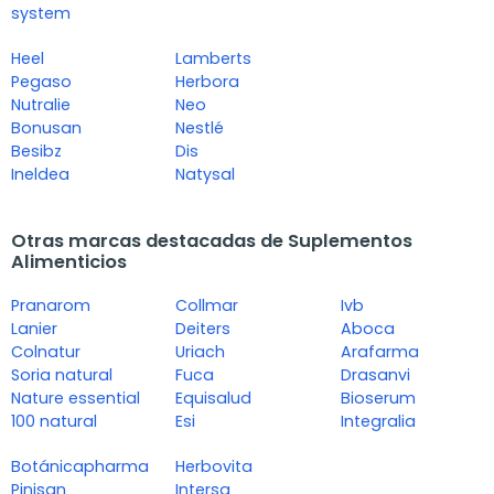
system
Heel
Lamberts
Pegaso
Herbora
Nutralie
Neo
Bonusan
Nestlé
Besibz
Dis
Ineldea
Natysal
Otras marcas destacadas de Suplementos
Alimenticios
Pranarom
Collmar
Ivb
Lanier
Deiters
Aboca
Colnatur
Uriach
Arafarma
Soria natural
Fuca
Drasanvi
Nature essential
Equisalud
Bioserum
100 natural
Esi
Integralia
Botánicapharma
Herbovita
Pinisan
Intersa