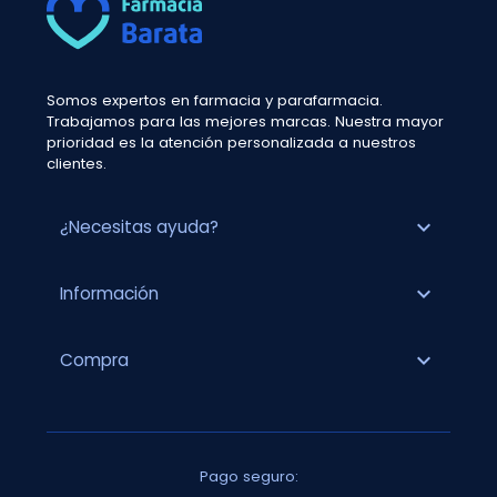
Somos expertos en farmacia y parafarmacia.
Trabajamos para las mejores marcas. Nuestra mayor
prioridad es la atención personalizada a nuestros
clientes.
expand_more
¿Necesitas ayuda?
expand_more
Información
expand_more
Compra
Pago seguro: