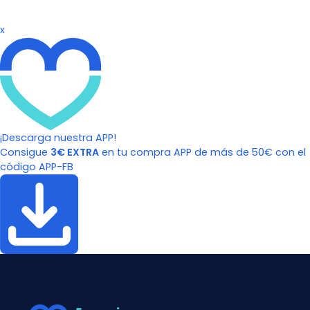
x
¡Descarga nuestra APP!
Consigue
3€ EXTRA
en tu compra APP de más de 50€ con el
código APP-FB