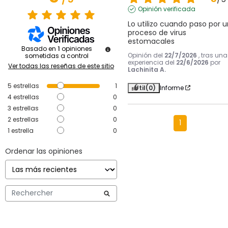
Opinión verificada
Lo utilizo cuando paso por un
proceso de virus 
estomacales
Basado en
1
opiniones
Opinión del
22/7/2026
, tras una
sometidas a control
experiencia del
22/6/2026
por
Ver todas las reseñas de este sitio
Lachinita A.
5
estrellas
1
Útil
(0)
Informe
4
estrellas
0
3
estrellas
0
2
estrellas
0
1
1
estrella
0
Ordenar las opiniones