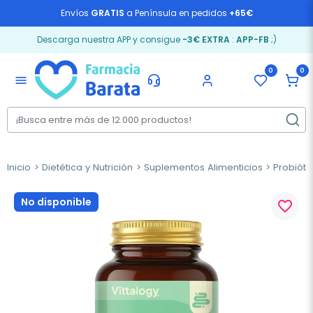
Envíos
GRATIS
a Península en pedidos
+65€
Descarga nuestra APP y consigue
-3€ EXTRA
:
APP-FB
;)
0
0
menu
Inicio
Dietética y Nutrición
Suplementos Alimenticios
Probióti
No disponible
favorite_border