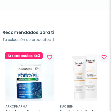
Recomendados para ti
Tu selección de productos ;)
Arkocapsulas 4x3
favorite_border
favorite_border
ARKOPHARMA
EUCERIN