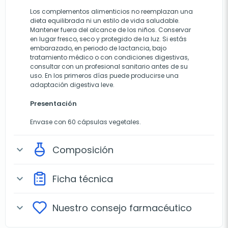
Los complementos alimenticios no reemplazan una
dieta equilibrada ni un estilo de vida saludable.
Mantener fuera del alcance de los niños. Conservar
en lugar fresco, seco y protegido de la luz. Si estás
embarazado, en periodo de lactancia, bajo
tratamiento médico o con condiciones digestivas,
consultar con un profesional sanitario antes de su
uso. En los primeros días puede producirse una
adaptación digestiva leve.
Presentación
Envase con 60 cápsulas vegetales.
Composición
expand_more
Ficha técnica
expand_more
Nuestro consejo farmacéutico
expand_more