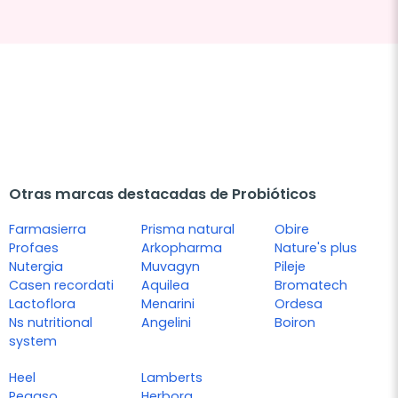
Otras marcas destacadas de Probióticos
Farmasierra
Prisma natural
Obire
Profaes
Arkopharma
Nature's plus
Nutergia
Muvagyn
Pileje
Casen recordati
Aquilea
Bromatech
Lactoflora
Menarini
Ordesa
Ns nutritional
Angelini
Boiron
system
Heel
Lamberts
Pegaso
Herbora