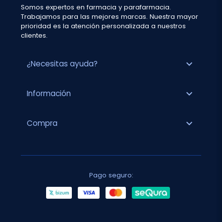
Somos expertos en farmacia y parafarmacia.
Trabajamos para las mejores marcas. Nuestra mayor
prioridad es la atención personalizada a nuestros
clientes.
expand_more
¿Necesitas ayuda?
expand_more
Información
expand_more
Compra
Pago seguro: