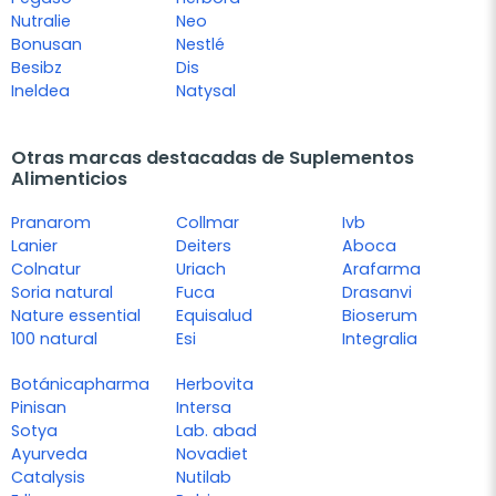
Nutralie
Neo
Bonusan
Nestlé
Besibz
Dis
Ineldea
Natysal
Otras marcas destacadas de Suplementos
Alimenticios
Pranarom
Collmar
Ivb
Lanier
Deiters
Aboca
Colnatur
Uriach
Arafarma
Soria natural
Fuca
Drasanvi
Nature essential
Equisalud
Bioserum
100 natural
Esi
Integralia
Botánicapharma
Herbovita
Pinisan
Intersa
Sotya
Lab. abad
Ayurveda
Novadiet
Catalysis
Nutilab