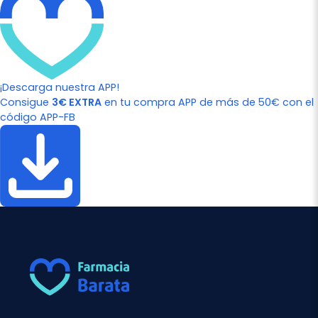
¡Descarga nuestra APP!
Consigue
3€ EXTRA
en tu compra APP de más de 50€ con el
código APP-FB