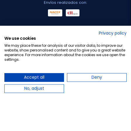
Envíos realizados con:
No lo decimos nosotros...
Privacy policy
We use cookies
¡Tu opinión es importante!
We may place these for analysis of our visitor data, to improve our
website, show personalised content and to give you a great website
experience. For more information about the cookies we use open the
settings.
Copyright © 2010-2026 Farmacia Barata S.L. Todos los
derechos reservados.
Accept all
Deny
No, adjust
Total:
18,95 €
Avísame cuando esté disponible