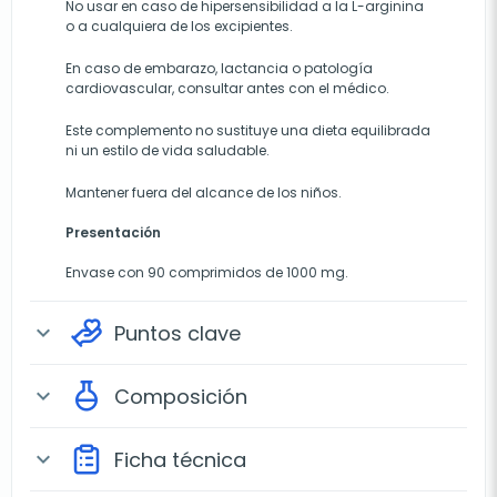
No usar en caso de hipersensibilidad a la L-arginina
o a cualquiera de los excipientes.
En caso de embarazo, lactancia o patología
cardiovascular, consultar antes con el médico.
Este complemento no sustituye una dieta equilibrada
ni un estilo de vida saludable.
Mantener fuera del alcance de los niños.
Presentación
Envase con 90 comprimidos de 1000 mg.
Puntos clave
expand_more
Composición
expand_more
Ficha técnica
expand_more