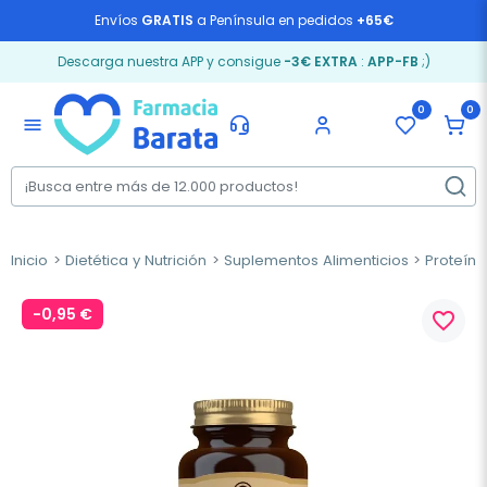
Envíos
GRATIS
a Península en pedidos
+65€
Descarga nuestra APP y consigue
-3€ EXTRA
:
APP-FB
;)
0
0
menu
Inicio
Dietética y Nutrición
Suplementos Alimenticios
Proteín
-0,95 €
favorite_border