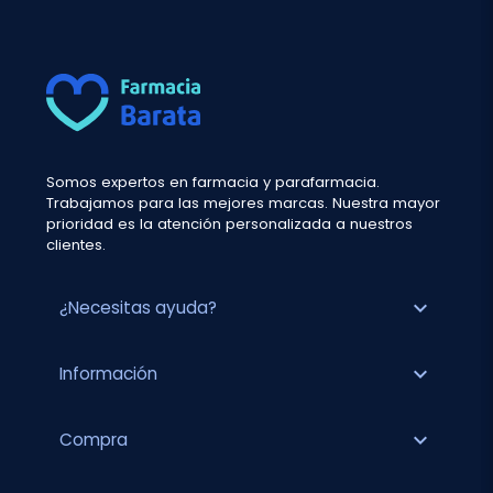
Somos expertos en farmacia y parafarmacia.
Trabajamos para las mejores marcas. Nuestra mayor
prioridad es la atención personalizada a nuestros
clientes.
expand_more
¿Necesitas ayuda?
expand_more
Información
expand_more
Compra