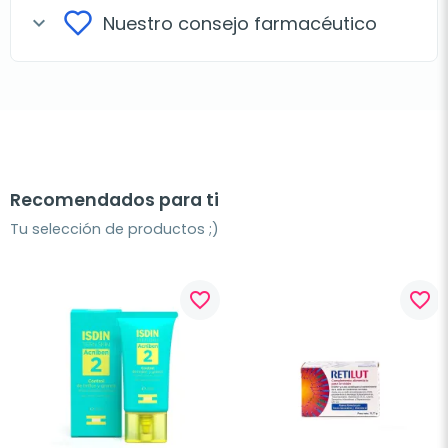
Nuestro consejo farmacéutico
expand_more
Recomendados para ti
Tu selección de productos ;)
favorite_border
favorite_border