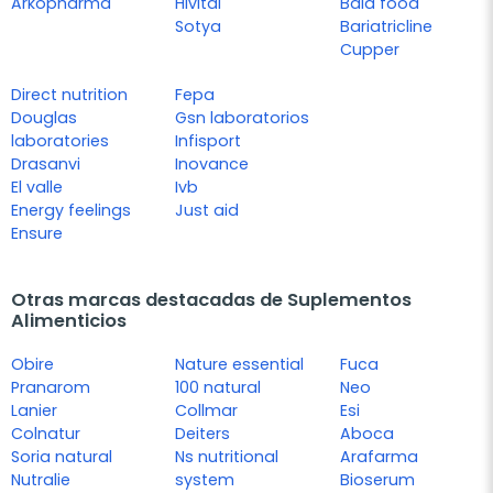
Arkopharma
Hivital
Baia food
Sotya
Bariatricline
Cupper
Direct nutrition
Fepa
Douglas
Gsn laboratorios
laboratories
Infisport
Drasanvi
Inovance
El valle
Ivb
Energy feelings
Just aid
Ensure
Otras marcas destacadas de Suplementos
Alimenticios
Obire
Nature essential
Fuca
Pranarom
100 natural
Neo
Lanier
Collmar
Esi
Colnatur
Deiters
Aboca
Soria natural
Ns nutritional
Arafarma
Nutralie
system
Bioserum