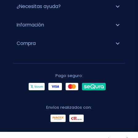
expand_more
¿Necesitas ayuda?
expand_more
Información
expand_more
Compra
Pago seguro:
Envíos realizados con: