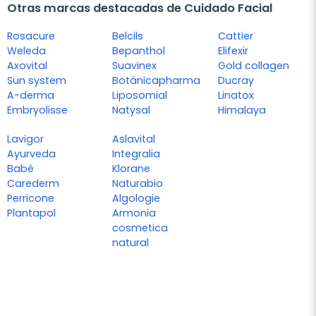
Otras marcas destacadas de Cuidado Facial
Rosacure
Belcils
Cattier
Weleda
Bepanthol
Elifexir
Axovital
Suavinex
Gold collagen
Sun system
Botánicapharma
Ducray
A-derma
Liposomial
Linatox
Embryolisse
Natysal
Himalaya
Lavigor
Aslavital
Ayurveda
Integralia
Babé
Klorane
Carederm
Naturabio
Perricone
Algologie
Plantapol
Armonia
cosmetica
natural