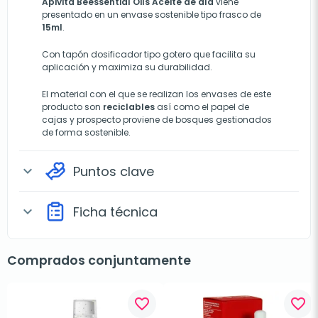
Apivita Beessential Oils Aceite de día
viene
presentado en un envase sostenible tipo frasco de
15ml
.
Con tapón dosificador tipo gotero que facilita su
aplicación y maximiza su durabilidad.
El material con el que se realizan los envases de este
producto son
reciclables
así como el papel de
cajas y prospecto proviene de bosques gestionados
de forma sostenible.
Puntos clave
expand_more
Ficha técnica
expand_more
Comprados conjuntamente
favorite_border
favorite_border