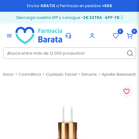
Envíos
GRATIS
a Península en pedidos
+65€
Descarga nuestra APP y consigue
-3€ EXTRA
:
APP-FB
;)
0
0
menu
Inicio
Cosmética
Cuidado Facial
Serums
Apivita Beessential
favorite_border