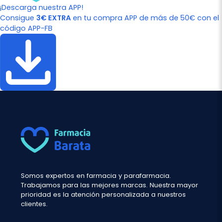
¡Descarga nuestra APP!
Consigue
3€ EXTRA
en tu compra APP de más de 50€ con el
código APP-FB
Somos expertos en farmacia y parafarmacia.
Trabajamos para las mejores marcas. Nuestra mayor
prioridad es la atención personalizada a nuestros
clientes.