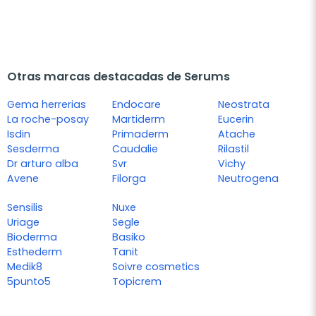
Otras marcas destacadas de Serums
Gema herrerias
Endocare
Neostrata
La roche-posay
Martiderm
Eucerin
Isdin
Primaderm
Atache
Sesderma
Caudalie
Rilastil
Dr arturo alba
Svr
Vichy
Avene
Filorga
Neutrogena
Sensilis
Nuxe
Uriage
Segle
Bioderma
Basiko
Esthederm
Tanit
Medik8
Soivre cosmetics
5punto5
Topicrem