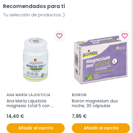
Recomendados para ti
Tu selección de productos ;)
favorite_border
favorite_border
ANA MARÍA LAJUSTICIA
BOIRON
Ana María Lajusticia 
Boiron magnesium duo 
magnesio total 5 con 
noche, 30 cápsulas
harpagofito, 70 
comprimidos
14,40 €
7,95 €
Añadir al carrito
Añadir al carrito