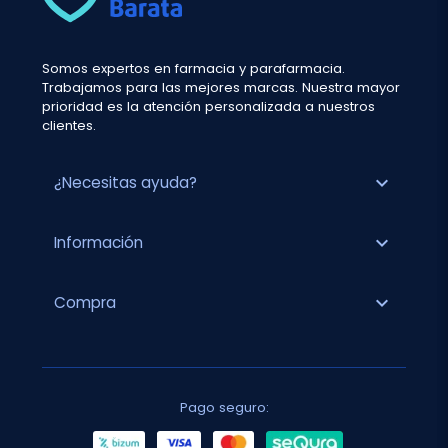
Somos expertos en farmacia y parafarmacia.
Trabajamos para las mejores marcas. Nuestra mayor
prioridad es la atención personalizada a nuestros
clientes.
expand_more
¿Necesitas ayuda?
expand_more
Información
expand_more
Compra
Pago seguro: