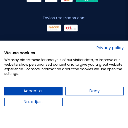
Envíos realizados con:
No lo decimos nosotros...
Privacy policy
We use cookies
¡Tu opinión es importante!
We may place these for analysis of our visitor data, to improve our
website, show personalised content and to give you a great website
experience. For more information about the cookies we use open the
settings.
Copyright © 2010-2026 Farmacia Barata S.L. Todos los
derechos reservados.
Accept all
Deny
No, adjust
Total:
6,26 €