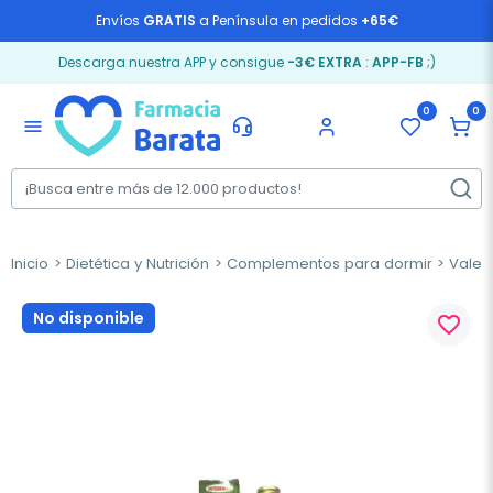
Envíos
GRATIS
a Península en pedidos
+65€
Descarga nuestra APP y consigue
-3€ EXTRA
:
APP-FB
;)
0
0
menu
Inicio
Dietética y Nutrición
Complementos para dormir
Valer
No disponible
favorite_border