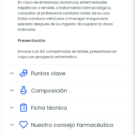
En caso de embarazo, lactancia, enfermedades
hepáticas o renales, o tratamiento farmacológico,
consultar al profesional sanitario antes de su uso.
Evitar conducir vehículos o manejar maquinaria
pesada después de su ingesta. No superar la dosis
indicada.
Presentación
Envase con 60 comprimidos en blíster, presentado en
caja con prospecto informativo.
Puntos clave
expand_more
Composición
expand_more
Ficha técnica
expand_more
Nuestro consejo farmacéutico
expand_more