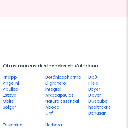
Otras marcas destacadas de Valeriana
Kneipp
Botánicapharma
Bio3
Angelini
El granero
Pileje
Aquilea
integral
Bayer
Esteve
Arkocapsulas
Biover
Obire
Nature essential
Bluecube
Solgar
Aboca
healthcare
Ghf
Bonusan
Equisalud
Herbora