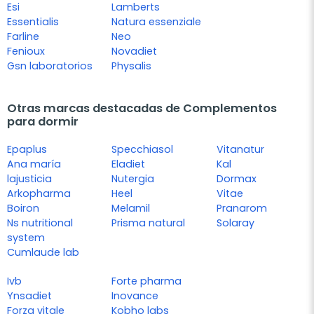
Esi
Lamberts
Essentialis
Natura essenziale
Farline
Neo
Fenioux
Novadiet
Gsn laboratorios
Physalis
Otras marcas destacadas de Complementos
para dormir
Epaplus
Specchiasol
Vitanatur
Ana maría
Eladiet
Kal
lajusticia
Nutergia
Dormax
Arkopharma
Heel
Vitae
Boiron
Melamil
Pranarom
Ns nutritional
Prisma natural
Solaray
system
Cumlaude lab
Ivb
Forte pharma
Ynsadiet
Inovance
Forza vitale
Kobho labs