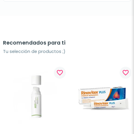
Recomendados para ti
Tu selección de productos ;)
favorite_border
favorite_border