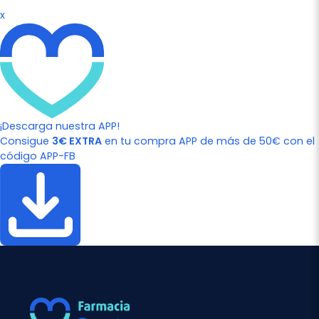
x
¡Descarga nuestra APP!
Consigue
3€ EXTRA
en tu compra APP de más de 50€ con el
código APP-FB