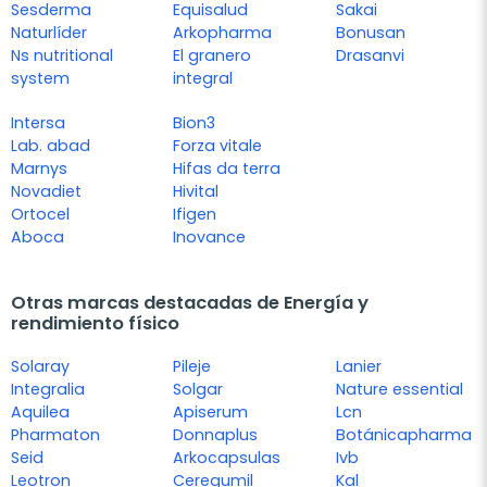
Sesderma
Equisalud
Sakai
Naturlíder
Arkopharma
Bonusan
Ns nutritional
El granero
Drasanvi
system
integral
Intersa
Bion3
Lab. abad
Forza vitale
Marnys
Hifas da terra
Novadiet
Hivital
Ortocel
Ifigen
Aboca
Inovance
Otras marcas destacadas de Energía y
rendimiento físico
Solaray
Pileje
Lanier
Integralia
Solgar
Nature essential
Aquilea
Apiserum
Lcn
Pharmaton
Donnaplus
Botánicapharma
Seid
Arkocapsulas
Ivb
Leotron
Ceregumil
Kal