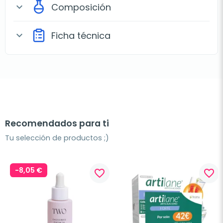
Composición
expand_more
Ficha técnica
expand_more
Recomendados para ti
Tu selección de productos ;)
-8,05 €
favorite_border
favorite_border