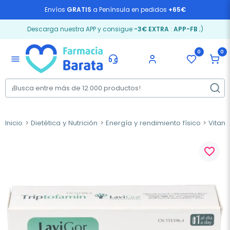
Envíos
GRATIS
a Península en pedidos
+65€
Descarga nuestra APP y consigue
-3€ EXTRA
:
APP-FB
;)
0
0
menu
Inicio
Dietética y Nutrición
Energía y rendimiento físico
Vitam
favorite_border