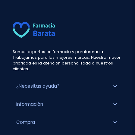
Somos expertos en farmacia y parafarmacia.
Trabajamos para las mejores marcas. Nuestra mayor
prioridad es la atención personalizada a nuestros
clientes.
expand_more
¿Necesitas ayuda?
expand_more
Información
expand_more
Compra