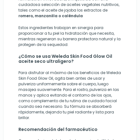
cuidadosa selección de aceites vegetales nutritivos,
tales como el aceite de jojoba los extractos de
romero, manzanilla o caléndula
Estos ingredientes trabajan en sinergia para
proporcionar a tu piel la hidratación que necesita,
mientras regeneran su barrera protectora natural y la
protegen de la sequedad.
¿Cómo se usa Weleda Skin Food Glow Oil
aceite seco ultraligero?
Para disfrutar al máximo de los beneficios de Weleda
Skin Food Glow Oil, agita bien antes de usar y
pulveriza uniformemente sobre el cuerpo, luego
masajea suavemente. Para el rostro, pulveriza en las
manos y aplica evitando el contorno de los ojos,
como complemento de tu rutina de cuidado facial
cuando sea necesario. Su fórmula se absorberá
rápidamente, dejando tu piel radiante y lista para
brillar.
Recomendación del farmacéutico