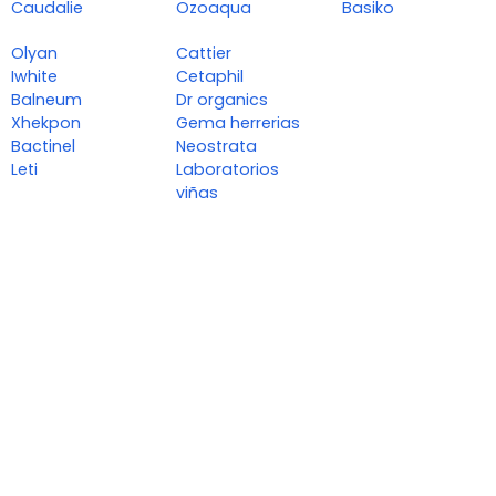
Caudalie
Ozoaqua
Basiko
Olyan
Cattier
Iwhite
Cetaphil
Balneum
Dr organics
Xhekpon
Gema herrerias
Bactinel
Neostrata
Leti
Laboratorios
viñas