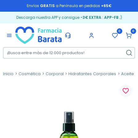
Envíos
GRATIS
a Península en pedidos
+65€
Descarga nuestra APP y consigue
-3€ EXTRA
:
APP-FB
;)
0
0
menu
Inicio
Cosmética
Corporal
Hidratantes Corporales
Aceite 
favorite_border