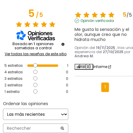
5
5
/
5
/
5
Opinión verificada
Me gusta la sensación y el 
olor, aunque creo que no 
hidrata mucho
Basado en
1
opiniones
Opinión del
19/11/2025
, tras una
sometidas a control
experiencia del
27/10/2025
por
Ver todas las reseñas de este sitio
Andrea M.
5
estrellas
1
Útil
(0)
Informe
4
estrellas
0
3
estrellas
0
2
estrellas
0
1
1
estrella
0
Ordenar las opiniones