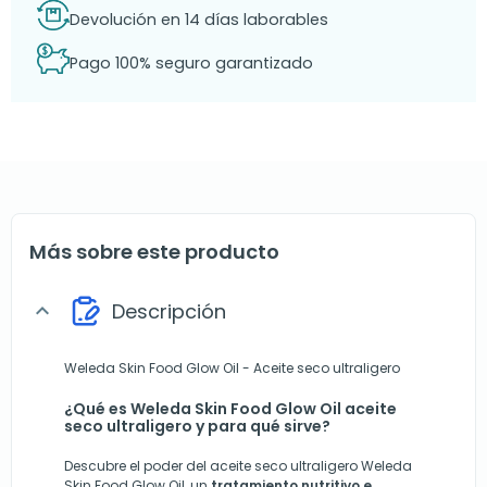
Devolución en 14 días laborables
Pago 100% seguro garantizado
Más sobre este producto
Descripción
expand_more
Weleda Skin Food Glow Oil - Aceite seco ultraligero
¿Qué es Weleda Skin Food Glow Oil aceite
seco ultraligero y para qué sirve?
Descubre el poder del aceite seco ultraligero Weleda
Skin Food Glow Oil, un
tratamiento nutritivo e