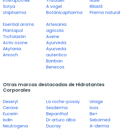
Interapothek
Ynsadiet
Nuxe
Sotya
A vogel
Rilastil
Unipharma
Botánicapharma
Prisma natural
Esential aroms
Artesania
Plantapol
agricola
Trofolastin
Avene
Activ ozone
Ayurveda
Akytania
Ayurveda
Anroch
autentico
Banban
Benecos
Otras marcas destacadas de Hidratantes
Corporales
Dexeryl
La roche-posay
Uriage
Cerave
Sesderma
Ioox
Eucerin
Bepanthol
Be+
Isdin
Dr arturo alba
Sebamed
Neutrogena
Ducray
A-derma