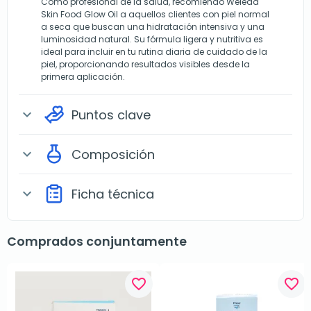
Como profesional de la salud, recomiendo Weleda
Skin Food Glow Oil a aquellos clientes con piel normal
a seca que buscan una hidratación intensiva y una
luminosidad natural. Su fórmula ligera y nutritiva es
ideal para incluir en tu rutina diaria de cuidado de la
piel, proporcionando resultados visibles desde la
primera aplicación.
Puntos clave
expand_more
Composición
expand_more
Ficha técnica
expand_more
Comprados conjuntamente
favorite_border
favorite_border