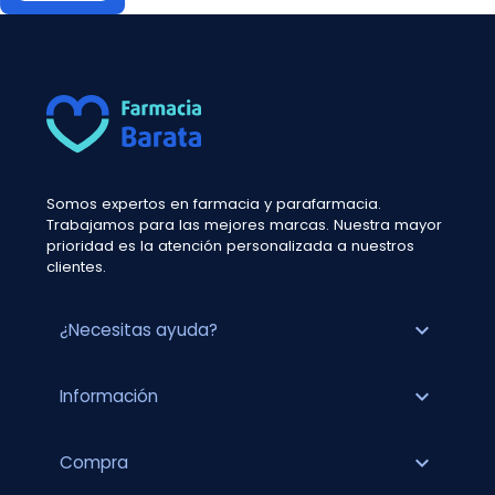
Somos expertos en farmacia y parafarmacia.
Trabajamos para las mejores marcas. Nuestra mayor
prioridad es la atención personalizada a nuestros
clientes.
expand_more
¿Necesitas ayuda?
expand_more
Información
expand_more
Compra