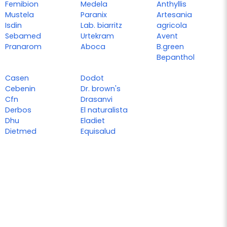
Femibion
Medela
Anthyllis
Mustela
Paranix
Artesania
Isdin
Lab. biarritz
agricola
Sebamed
Urtekram
Avent
Pranarom
Aboca
B.green
Bepanthol
Casen
Dodot
Cebenin
Dr. brown's
Cfn
Drasanvi
Derbos
El naturalista
Dhu
Eladiet
Dietmed
Equisalud