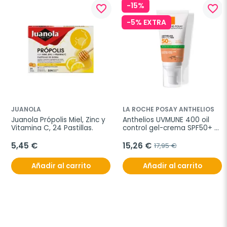
-15%
favorite_border
favorite_border
-5% EXTRA
JUANOLA
LA ROCHE POSAY ANTHELIOS
Juanola Própolis Miel, Zinc y 
Anthelios UVMUNE 400 oil 
Vitamina C, 24 Pastillas.
control gel-crema SPF50+ 
con color, 50 ml
5,45 €
15,26 €
17,95 €
Añadir al carrito
Añadir al carrito