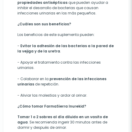
propiedades antisépticas
que pueden ayudar a
inhibir el desarrollo de bacterias que causan
infecciones urinarias en los más pequeños.
¿Cuáles son sus beneficios?
Los beneficios de este suplemento pueden:
-
E
vitar la adhesión de las bacterias a la pared de
la vejiga y de la uretra
.
-
Apoyar el tratamiento contra las infecciones
urinarias.
-
Colaborar en la
prevención de las infecciones
urinarias
de
repetición.
- A
livi
ar
las molestias y ardor al orinar.
¿Cómo tomar FarmaSierra Inurekid?
Tomar 1 o 2 sobres al día diluido en un vasito de
agua
. Se recomienda ingerir 30 minutos antes de
dormir y después de orinar.