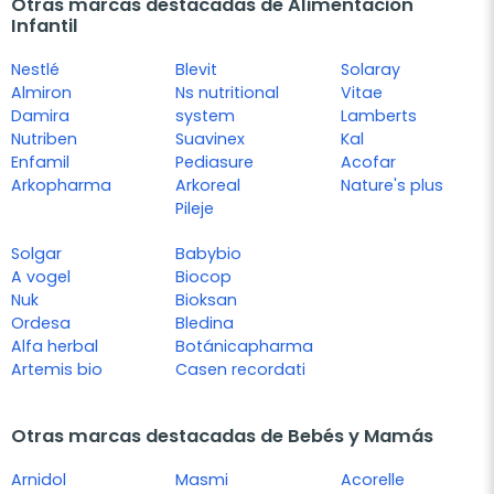
Otras marcas destacadas de Alimentación
Infantil
Nestlé
Blevit
Solaray
Almiron
Ns nutritional
Vitae
Damira
system
Lamberts
Nutriben
Suavinex
Kal
Enfamil
Pediasure
Acofar
Arkopharma
Arkoreal
Nature's plus
Pileje
Solgar
Babybio
A vogel
Biocop
Nuk
Bioksan
Ordesa
Bledina
Alfa herbal
Botánicapharma
Artemis bio
Casen recordati
Otras marcas destacadas de Bebés y Mamás
Arnidol
Masmi
Acorelle