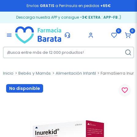
Envíos
GRATIS
a Península en pedidos
+65€
Descarga nuestra APP y consigue
-3€ EXTRA
:
APP-FB
;)
0
0
menu
Inicio
Bebés y Mamás
Alimentación Infantil
FarmaSierra Inure
No disponible
favorite_border